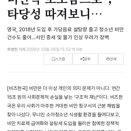
타당성 따져보니…
영국, 2018년 도입 후 가당음료 설탕량 줄고 청소년 비만
건수도 줄어…서민 증세 및 물가 인상 우려가 장벽
최영찬 기자
·
2026년 05월 06일 15:52
·
약 9분
스크랩
공유
인쇄
[비즈한국] 비만은 더 이상 개인의 의지 문제가 아니다. 연간
15조 원의 사회경제적 손실을 낳는 ‘구조적 재난’이다. 비즈한
국은 우리 사회가 마주한 거대한 비만 청구서의 근본 해법을
찾아 나섰다. 무너진 소아청소년 식생활 환경을 들여다보고,
비만 치료제 급여화와 설탕세 도입을 둘러싼 첨예한 정책적