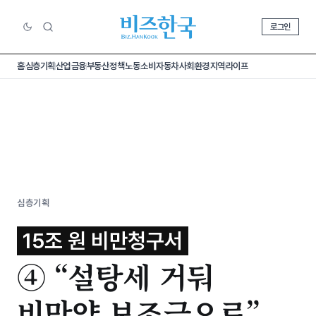
로그인
홈
심층기획
산업
금융
부동산
정책
노동
소비
자동차
사회
환경
지역
라이프
심층기획
15조 원 비만청구서
④ “설탕세 거둬
비만약 보조금으로”,