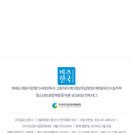
매체소개
윤리강령
기사제보
독자 고충처리
개인정보취급방침
이메일무단수집거부
청소년보호정책
정정·반론 보도
RSS
전체 태그
(주)일요신문사
｜
서울특별시 용산구 만리재로 192
｜
사업자번호: 106-81-48524
｜
인터넷신문사업등록번호: 서울, 아02990
｜
등록·발행일: 2014년 2월 4일
발행인/편집인: 김원양
｜
청소년보호책임자: 김남희
｜
TEL: 02-2198-1591
｜
FAX: 02-738-4675