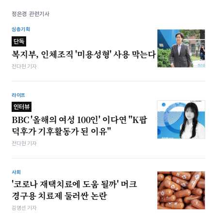
정은경 관련기사
심층기획
단독
복지부, 인체조직 '미용성형' 사용 막는다
전다현 기자
라이프
인터뷰
BBC '올해의 여성 100인' 이다연 "K팝
덕후가 기후활동가 된 이유"
전다현 기자
사회
'코로나 재택치료에 도움 될까' 머크
경구용 치료제 둘러싼 논란
김명선 기자