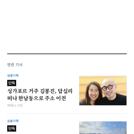
연관 기사
심층기획
단독
싱가포르 거주 김봉진, 답십리
떠나 한남동으로 주소 이전
박해나 기자
심층기획
단독