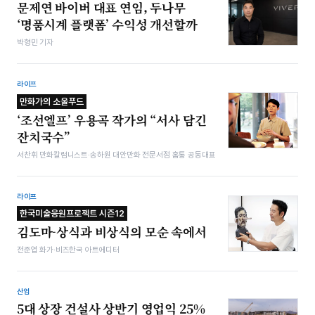
문제연 바이버 대표 연임, 두나무
‘명품시계 플랫폼’ 수익성 개선할까
박형민 기자
라이프
만화가의 소울푸드
‘조선엘프’ 우용곡 작가의 “서사 담긴
잔치국수”
서찬휘 만화칼럼니스트·송하원 대안만화 전문서점 홈통 공동대표
라이프
한국미술응원프로젝트 시즌12
김도마-상식과 비상식의 모순 속에서
전준엽 화가·비즈한국 아트에디터
산업
5대 상장 건설사 상반기 영업익 25%