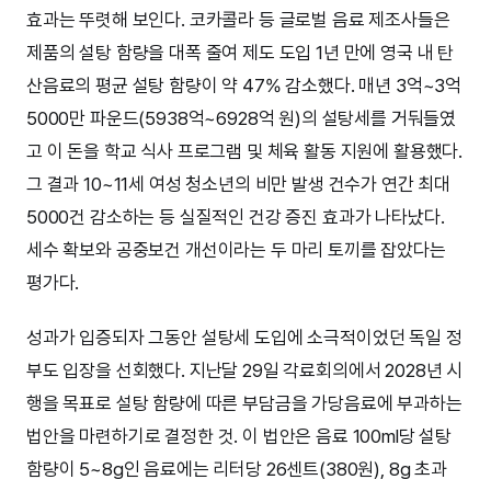
효과는 뚜렷해 보인다. 코카콜라 등 글로벌 음료 제조사들은
제품의 설탕 함량을 대폭 줄여 제도 도입 1년 만에 영국 내 탄
산음료의 평균 설탕 함량이 약 47% 감소했다. 매년 3억~3억
5000만 파운드(5938억~6928억 원)의 설탕세를 거둬들였
고 이 돈을 학교 식사 프로그램 및 체육 활동 지원에 활용했다.
그 결과 10~11세 여성 청소년의 비만 발생 건수가 연간 최대
5000건 감소하는 등 실질적인 건강 증진 효과가 나타났다.
세수 확보와 공중보건 개선이라는 두 마리 토끼를 잡았다는
평가다.
성과가 입증되자 그동안 설탕세 도입에 소극적이었던 독일 정
부도 입장을 선회했다. 지난달 29일 각료회의에서 2028년 시
행을 목표로 설탕 함량에 따른 부담금을 가당음료에 부과하는
법안을 마련하기로 결정한 것. 이 법안은 음료 100ml당 설탕
함량이 5~8g인 음료에는 리터당 26센트(380원), 8g 초과