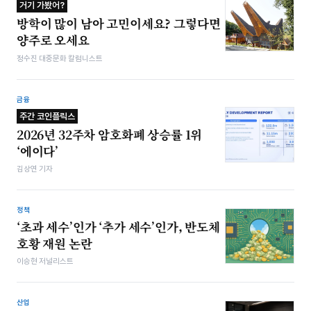
거기 가봤어?
방학이 많이 남아 고민이세요? 그렇다면
양주로 오세요
정수진 대중문화 칼럼니스트
금융
주간 코인플릭스
2026년 32주차 암호화폐 상승률 1위
‘에이다’
김상연 기자
정책
‘초과 세수’인가 ‘추가 세수’인가, 반도체
호황 재원 논란
이승현 저널리스트
산업