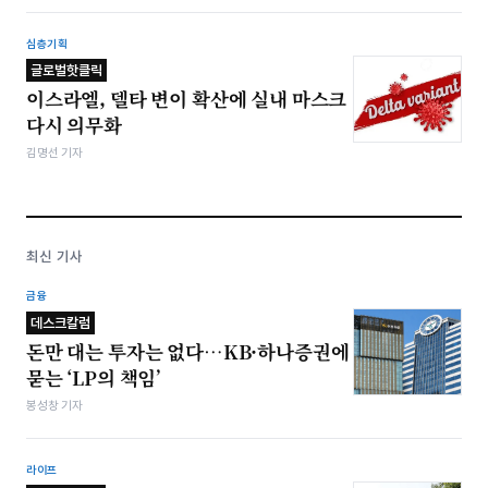
심층기획
글로벌핫클릭
이스라엘, 델타 변이 확산에 실내 마스크
다시 의무화
김명선 기자
최신 기사
금융
데스크칼럼
돈만 대는 투자는 없다…KB·하나증권에
묻는 ‘LP의 책임’
봉성창 기자
라이프