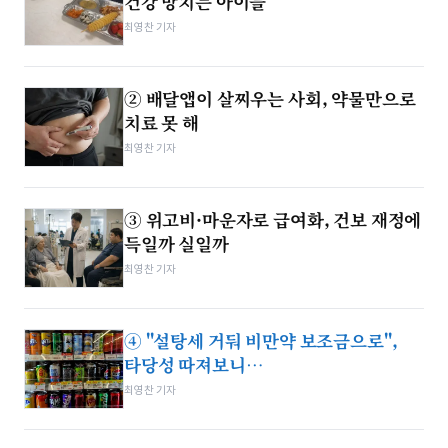
건강 망치는 아이들
최영찬 기자
② 배달앱이 살찌우는 사회, 약물만으로
치료 못 해
최영찬 기자
③ 위고비·마운자로 급여화, 건보 재정에
득일까 실일까
최영찬 기자
④ "설탕세 거둬 비만약 보조금으로",
타당성 따져보니…
최영찬 기자