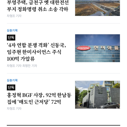
부영주택, 금천구 옛 대한전선
부지 정화명령 취소 소송 각하
차형조 기자
심층기획
단독
‘4자 연합 분쟁 격화’ 신동국,
임주현 한미사이언스 주식
100억 가압류
차형조 기자·최영찬 기자
심층기획
단독
홍정혁 BGF 사장, 92억 한남동
집에 ‘매도인 근저당’ 72억
차형조 기자