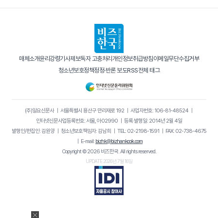
매체소개
윤리강령
기사제보
독자 고충처리
개인정보취급방침
이메일무단수집거부
청소년보호정책
정정·반론 보도
RSS
전체 태그
(주)일요신문사
｜
서울특별시 용산구 만리재로 192
｜
사업자번호: 106-81-48524
｜
인터넷신문사업등록번호: 서울, 아02990
｜
등록·발행일: 2014년 2월 4일
발행인/편집인: 김원양
｜
청소년보호책임자: 김남희
｜
TEL: 02-2198-1591
｜
FAX: 02-738-4675
｜
E-mail:
bizhk@bizhankook.com
Copyright © 2026 비즈한국. All rights reserved.
UPDATE 2026년 7월 16일