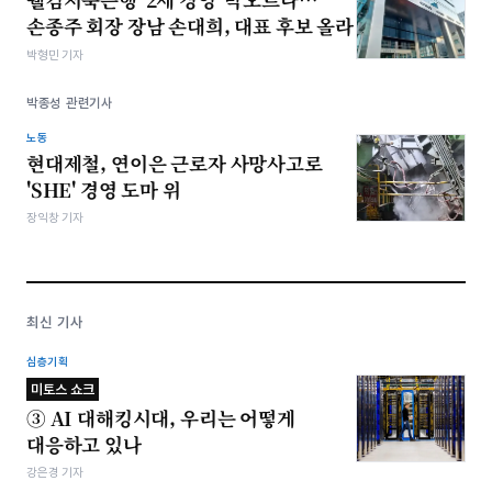
손종주 회장 장남 손대희, 대표 후보 올라
박형민 기자
박종성 관련기사
노동
현대제철, 연이은 근로자 사망사고로
'SHE' 경영 도마 위
장익창 기자
최신 기사
심층기획
미토스 쇼크
③ AI 대해킹시대, 우리는 어떻게
대응하고 있나
강은경 기자