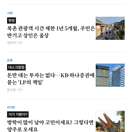
사회
현장
북촌 관광객 시간 제한 1년 5개월, 주민은
반기고 상인은 울상
정원혁 기자
금융
데스크칼럼
돈만 대는 투자는 없다…KB·하나증권에
묻는 ‘LP의 책임’
봉성창 기자
라이프
거기 가봤어?
방학이 많이 남아 고민이세요? 그렇다면
양주로 오세요