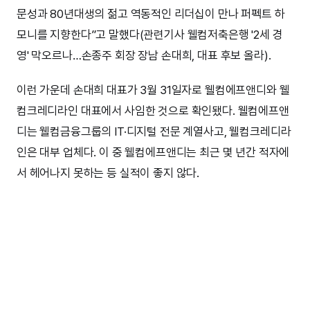
문성과 80년대생의 젊고 역동적인 리더십이 만나 퍼펙트 하
모니를 지향한다”고 말했다(관련기사 웰컴저축은행 '2세 경
영' 막오르나…손종주 회장 장남 손대희, 대표 후보 올라).
이런 가운데 손대희 대표가 3월 31일자로 웰컴에프앤디와 웰
컴크레디라인 대표에서 사임한 것으로 확인됐다. 웰컴에프앤
디는 웰컴금융그룹의 IT·디지털 전문 계열사고, 웰컴크레디라
인은 대부 업체다. 이 중 웰컴에프앤디는 최근 몇 년간 적자에
서 헤어나지 못하는 등 실적이 좋지 않다.