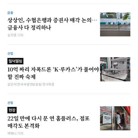
금융
상상인, 수협은행과 증권사 매각 논의…
금융사 다 정리하나
심지영 기자
산업
밀덕텔링
10억 짜리 자폭드론 ‘K-루카스’가 풀어야
할 진짜 숙제
김민석 한국국방안보포럼 연구위원
산업
현장
22일 만에 다시 문 연 홈플러스, 점포
매각도 본격화
박해나 기자