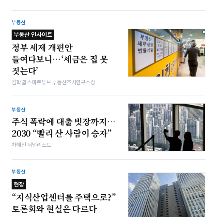
부동산
부동산 인사이트
정부 세제 개편안
들여다보니…‘세금은 집 못
짓는다’
김학렬 스마트튜브 부동산조사연구소장
부동산
주식 폭락에 대출 빗장까지…
2030 “빨리 산 사람이 승자”
차해인 저널리스트
부동산
현장
“지식산업센터를 주택으로?”
토론회와 현실은 다르다