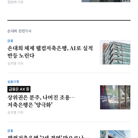
정원혁 기자
손대희 관련기사
금융
손대희 체제 웰컴저축은행, AI로 실적
반등 노린다
심지영 기자
심층기획
금융은 AX 중
상위권은 분주, 나머진 조용…
저축은행은 '양극화'
심지영 기자
금융
웰컴저축은행 '2세 경영' 막오르나…