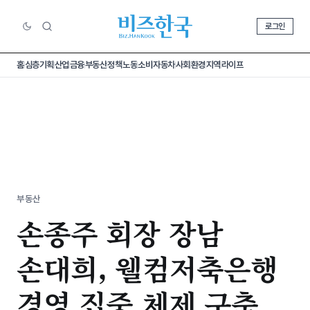
로그인
홈
심층기획
산업
금융
부동산
정책
노동
소비
자동차
사회
환경
지역
라이프
부동산
손종주 회장 장남
손대희, 웰컴저축은행
경영 집중 체제 구축