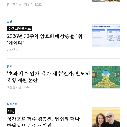
정수진 대중문화 칼럼니스트
금융
주간 코인플릭스
2026년 32주차 암호화폐 상승률 1위
‘에이다’
김상연 기자
정책
‘초과 세수’인가 ‘추가 세수’인가, 반도체
호황 재원 논란
이승현 저널리스트
심층기획
단독
싱가포르 거주 김봉진, 답십리 떠나
한남동으로 주소 이전