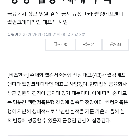
금융회사 상근 임원 겸직 금지 규정 따라 웰컴에프앤디·
웰컴크레디라인 대표직 사임
박형민 기자
·
2026년 04월 21일 09:47
·
약 3분
스크랩
공유
인쇄
[비즈한국] 손대희 웰컴저축은행 신임 대표(43)가 웰컴에프
앤디와 웰컴크레디라인 대표를 사임했다. 현행법상 금융회사
상근 임원의 겸직이 금지돼 있기 때문이다. 이에 따라 손 대표
는 당분간 웰컴저축은행 경영에 집중할 전망이다. 웰컴저축은
행이 지난해 상대적으로 부진한 실적을 거둔 가운데 올해 실
적 반등에 성공할 수 있을지 금융권 관심이 집중된다.