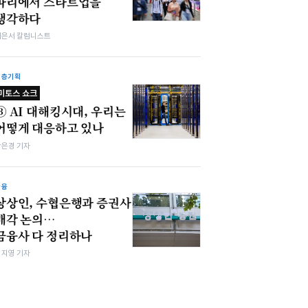
파리에서 스타트업을
생각하다
이은서 칼럼니스트
심층기획
미토스 쇼크
③ AI 대해킹시대, 우리는
어떻게 대응하고 있나
강은경 기자
금융
상상인, 수협은행과 증권사
매각 논의…
금융사 다 정리하나
심지영 기자