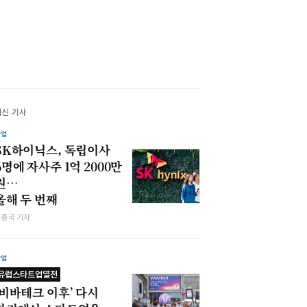
최신 기사
산업
SK하이닉스, 독립이사
6명에 자사주 1억 2000만
원…
올해 두 번째
우종국 기자
산업
유럽스타트업열전
‘비바테크 이후’ 다시