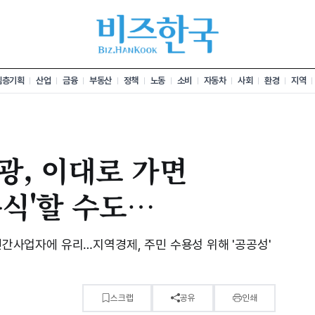
심층기획
산업
금융
부동산
정책
노동
소비
자동차
사회
환경
지역
광, 이대로 가면
식'할 수도…
 민간사업자에 유리…지역경제, 주민 수용성 위해 '공공성'
스크랩
공유
인쇄