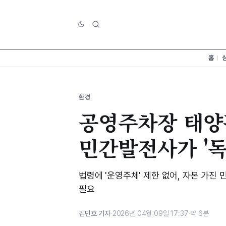
홈
환경
공영주차장 태양
민간발전사가 '독
법령에 '운영주체' 제한 없어, 자본 가진
필요
김민호 기자
·
2026년 04월 09일 17:37
·
약 6분