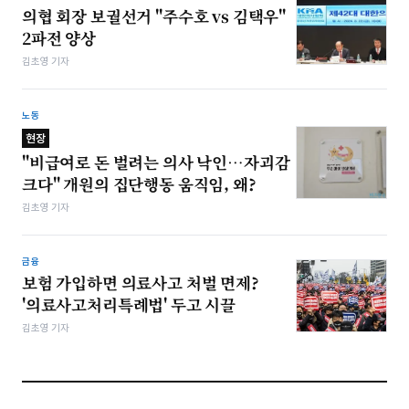
의협 회장 보궐선거 "주수호 vs 김택우"
2파전 양상
김초영 기자
노동
현장
"비급여로 돈 벌려는 의사 낙인…자괴감
크다" 개원의 집단행동 움직임, 왜?
김초영 기자
금융
보험 가입하면 의료사고 처벌 면제?
'의료사고처리특례법' 두고 시끌
김초영 기자