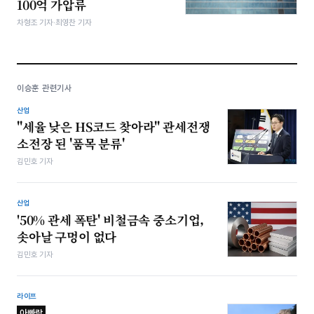
100억 가압류
차형조 기자·최영찬 기자
이승훈 관련기사
산업
"세율 낮은 HS코드 찾아라" 관세전쟁
소전장 된 '품목 분류'
김민호 기자
산업
'50% 관세 폭탄' 비철금속 중소기업,
솟아날 구멍이 없다
김민호 기자
라이프
아빠랑