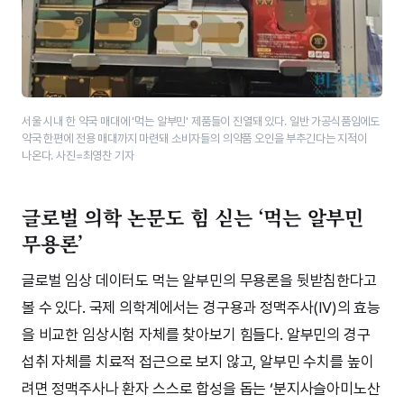
서울 시내 한 약국 매대에 '먹는 알부민' 제품들이 진열돼 있다. 일반 가공식품임에도
약국 한편에 전용 매대까지 마련돼 소비자들의 의약품 오인을 부추긴다는 지적이
나온다. 사진=최영찬 기자
글로벌 의학 논문도 힘 싣는 ‘먹는 알부민
무용론’
글로벌 임상 데이터도 먹는 알부민의 무용론을 뒷받침한다고
볼 수 있다. 국제 의학계에서는 경구용과 정맥주사(IV)의 효능
을 비교한 임상시험 자체를 찾아보기 힘들다. 알부민의 경구
섭취 자체를 치료적 접근으로 보지 않고, 알부민 수치를 높이
려면 정맥주사나 환자 스스로 합성을 돕는 ‘분지사슬아미노산