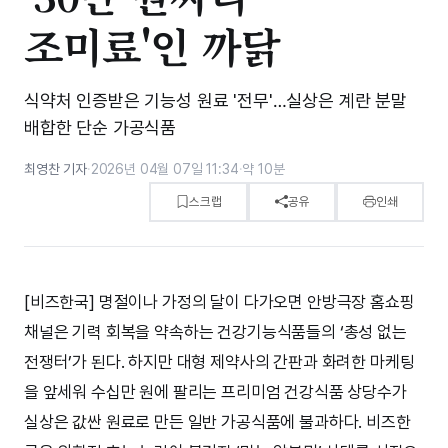
조미료'인 까닭
식약처 인증받은 기능성 원료 '전무'…실상은 계란 분말
배합한 단순 가공식품
최영찬 기자
·
2026년 04월 07일 11:34
·
약 10분
스크랩
공유
인쇄
[비즈한국] 명절이나 가정의 달이 다가오면 안방극장 홈쇼핑
채널은 기력 회복을 약속하는 건강기능식품들의 ‘총성 없는
전쟁터’가 된다. 하지만 대형 제약사의 간판과 화려한 마케팅
을 앞세워 수십만 원에 팔리는 프리미엄 건강식품 상당수가
실상은 값싼 원료로 만든 일반 가공식품에 불과하다. 비즈한