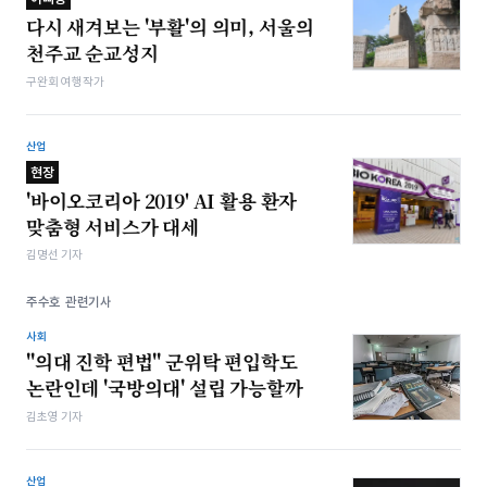
다시 새겨보는 '부활'의 의미, 서울의
천주교 순교성지
구완회 여행작가
산업
현장
'바이오코리아 2019' AI 활용 환자
맞춤형 서비스가 대세
김명선 기자
주수호 관련기사
사회
"의대 진학 편법" 군위탁 편입학도
논란인데 '국방의대' 설립 가능할까
김초영 기자
산업