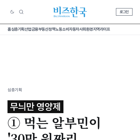
로그인
홈
심층기획
산업
금융
부동산
정책
노동
소비
자동차
사회
환경
지역
라이프
심층기획
무늬만 영양제
① 먹는 알부민이
'30만 원짜리