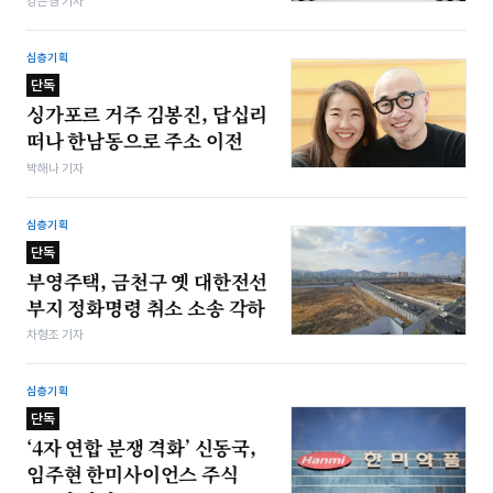
강은경 기자
심층기획
단독
싱가포르 거주 김봉진, 답십리
떠나 한남동으로 주소 이전
박해나 기자
심층기획
단독
부영주택, 금천구 옛 대한전선
부지 정화명령 취소 소송 각하
차형조 기자
심층기획
단독
‘4자 연합 분쟁 격화’ 신동국,
임주현 한미사이언스 주식