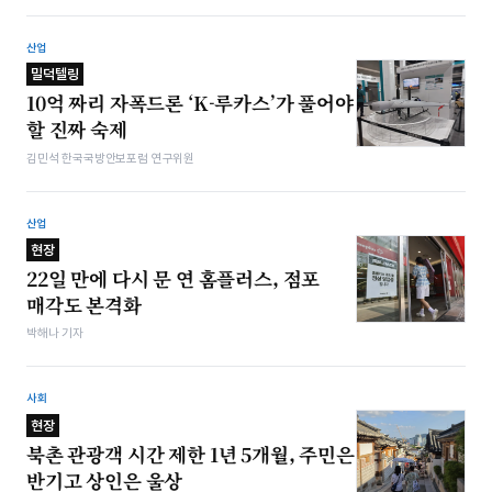
산업
밀덕텔링
10억 짜리 자폭드론 ‘K-루카스’가 풀어야
할 진짜 숙제
김민석 한국국방안보포럼 연구위원
산업
현장
22일 만에 다시 문 연 홈플러스, 점포
매각도 본격화
박해나 기자
사회
현장
북촌 관광객 시간 제한 1년 5개월, 주민은
반기고 상인은 울상