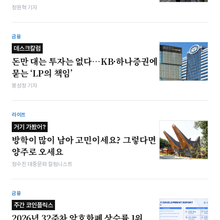
정원혁 기자
금융
데스크칼럼
돈만 대는 투자는 없다…KB·하나증권에
묻는 ‘LP의 책임’
봉성창 기자
라이프
거기 가봤어?
방학이 많이 남아 고민이세요? 그렇다면
양주로 오세요
정수진 대중문화 칼럼니스트
금융
주간 코인플릭스
2026년 32주차 암호화폐 상승률 1위