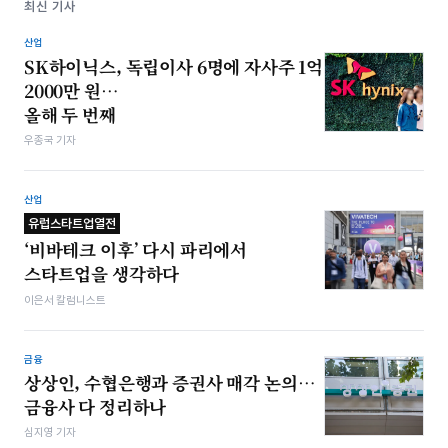
최신 기사
산업
SK하이닉스, 독립이사 6명에 자사주 1억
2000만 원…
올해 두 번째
우종국 기자
산업
유럽스타트업열전
‘비바테크 이후’ 다시 파리에서
스타트업을 생각하다
이은서 칼럼니스트
금융
상상인, 수협은행과 증권사 매각 논의…
금융사 다 정리하나
심지영 기자