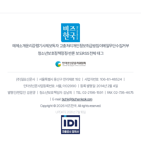
매체소개
윤리강령
기사제보
독자 고충처리
개인정보취급방침
이메일무단수집거부
청소년보호정책
정정·반론 보도
RSS
전체 태그
(주)일요신문사
｜
서울특별시 용산구 만리재로 192
｜
사업자번호: 106-81-48524
｜
인터넷신문사업등록번호: 서울, 아02990
｜
등록·발행일: 2014년 2월 4일
발행인/편집인: 김원양
｜
청소년보호책임자: 김남희
｜
TEL: 02-2198-1591
｜
FAX: 02-738-4675
｜
E-mail:
bizhk@bizhankook.com
Copyright © 2026 비즈한국. All rights reserved.
UPDATE 2026년 7월 16일