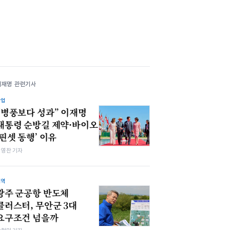
이재명 관련기사
산업
“병풍보다 성과” 이재명
대통령 순방길 제약·바이오
‘핀셋 동행’ 이유
최영찬 기자
지역
광주 군공항 반도체
클러스터, 무안군 3대
요구조건 넘을까