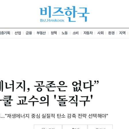
심층기획
산업
금융
부동산
정책
노동
소비
자동차
사회
환경
지역
너지, 공존은 없다”
쿨 교수의 '돌직구'
조…"재생에너지 중심 실질적 탄소 감축 전략 선택해야"