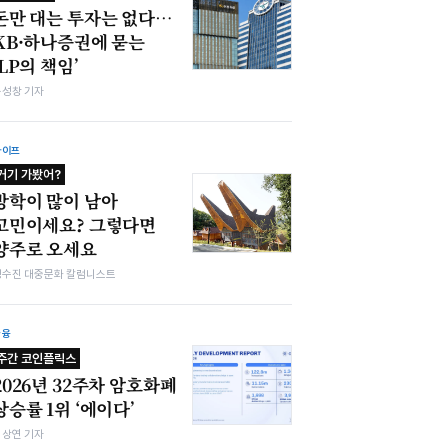
돈만 대는 투자는 없다…
KB·하나증권에 묻는
‘LP의 책임’
봉성창 기자
라이프
거기 가봤어?
방학이 많이 남아
고민이세요? 그렇다면
양주로 오세요
정수진 대중문화 칼럼니스트
금융
주간 코인플릭스
2026년 32주차 암호화폐
상승률 1위 ‘에이다’
김상연 기자