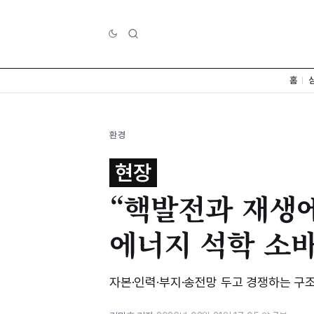
홈
환경
현장
“핵발전과 재생에
에너지 석학 소바
자본·인력·부지·송전망 두고 경쟁하는 구