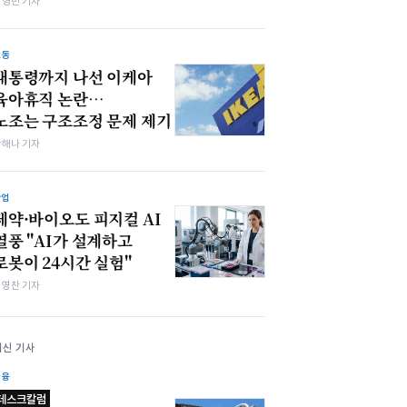
박형민 기자
노동
대통령까지 나선 이케아
육아휴직 논란…
노조는 구조조정 문제 제기
박해나 기자
산업
제약·바이오도 피지컬 AI
열풍 "AI가 설계하고
로봇이 24시간 실험"
최영찬 기자
최신 기사
금융
데스크칼럼