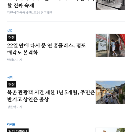
할 진짜 숙제
김민석 한국국방안보포럼 연구위원
산업
현장
22일 만에 다시 문 연 홈플러스, 점포
매각도 본격화
박해나 기자
사회
현장
북촌 관광객 시간 제한 1년 5개월, 주민은
반기고 상인은 울상
정원혁 기자
라이프
거기 가봤어?