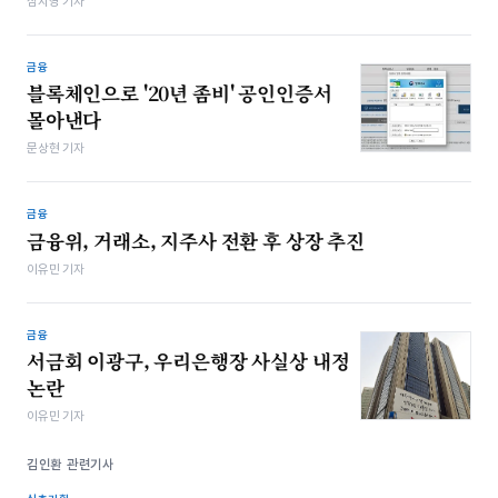
심지영 기자
금융
블록체인으로 '20년 좀비' 공인인증서
몰아낸다
문상현 기자
금융
금융위, 거래소, 지주사 전환 후 상장 추진
이유민 기자
금융
서금회 이광구, 우리은행장 사실상 내정
논란
이유민 기자
김인환 관련기사