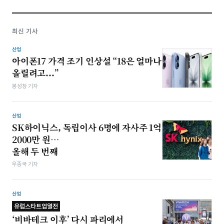
최신 기사
산업
아이폰17 가격 조기 인상설 “18은 얼마나
올릴려고...”
봉성창 기자
산업
SK하이닉스, 독립이사 6명에 자사주 1억
2000만 원…
올해 두 번째
우종국 기자
산업
유럽스타트업열전
‘비바테크 이후’ 다시 파리에서