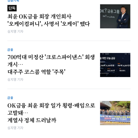
심층기획
단독
최윤 OK금융 회장 개인회사
'오케이컴퍼니', 사명서 '오케이' 뗐다
심지영 기자
금융
700억대 미정산 '크로스파이낸스' 회생
개시…
대주주 코스콤 역할 '주목'
심지영 기자
금융
OK금융 최윤 회장 일가 횡령·배임으로
고발돼…
계열사 정체 드러날까
심지영 기자