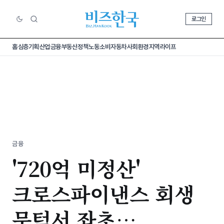
로그인
홈
심층기획
산업
금융
부동산
정책
노동
소비
자동차
사회
환경
지역
라이프
금융
'720억 미정산'
크로스파이낸스 회생
문턱서 좌초…