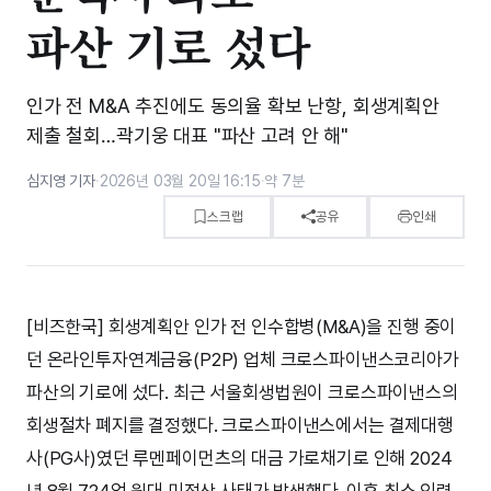
파산 기로 섰다
인가 전 M&A 추진에도 동의율 확보 난항, 회생계획안
제출 철회…곽기웅 대표 "파산 고려 안 해"
심지영 기자
·
2026년 03월 20일 16:15
·
약 7분
스크랩
공유
인쇄
[비즈한국] 회생계획안 인가 전 인수합병(M&A)을 진행 중이
던 온라인투자연계금융(P2P) 업체 크로스파이낸스코리아가
파산의 기로에 섰다. 최근 서울회생법원이 크로스파이낸스의
회생절차 폐지를 결정했다. 크로스파이낸스에서는 결제대행
사(PG사)였던 루멘페이먼츠의 대금 가로채기로 인해 2024
년 8월 724억 원대 미정산 사태가 발생했다. 이후 최소 인력