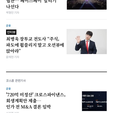
협찬…‘페이스페이’ 알리기
나선다
박형민 기자
금융
인터뷰
최병욱 장투교 전도사 “주식,
파도에 휩쓸리지 말고 오션뷰에
앉아라”
윤채현 기자
코스콤 관련기사
금융
'720억 미정산' 크로스파이낸스,
회생계획안 제출…
인가 전 M&A 결론 임박