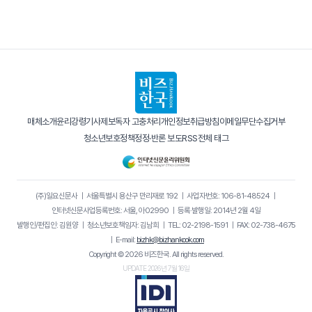
매체소개
윤리강령
기사제보
독자 고충처리
개인정보취급방침
이메일무단수집거부
청소년보호정책
정정·반론 보도
RSS
전체 태그
(주)일요신문사
｜
서울특별시 용산구 만리재로 192
｜
사업자번호: 106-81-48524
｜
인터넷신문사업등록번호: 서울, 아02990
｜
등록·발행일: 2014년 2월 4일
발행인/편집인: 김원양
｜
청소년보호책임자: 김남희
｜
TEL: 02-2198-1591
｜
FAX: 02-738-4675
｜
E-mail:
bizhk@bizhankook.com
Copyright © 2026 비즈한국. All rights reserved.
UPDATE 2026년 7월 16일