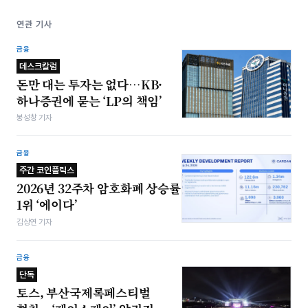
연관 기사
금융
데스크칼럼
돈만 대는 투자는 없다…KB·
하나증권에 묻는 ‘LP의 책임’
봉성창 기자
금융
주간 코인플릭스
2026년 32주차 암호화폐 상승률
1위 ‘에이다’
김상연 기자
금융
단독
토스, 부산국제록페스티벌