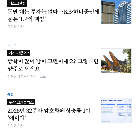
데스크칼럼
돈만 대는 투자는 없다…KB·하나증권에
묻는 ‘LP의 책임’
봉성창 기자
라이프
거기 가봤어?
방학이 많이 남아 고민이세요? 그렇다면
양주로 오세요
정수진 대중문화 칼럼니스트
금융
주간 코인플릭스
2026년 32주차 암호화폐 상승률 1위
‘에이다’
김상연 기자