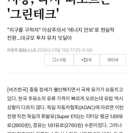
'그린테크'
"지구를 구하자" 이상주의서 '에너지 안보'로 현실적
전환…대규모 투자 유치 잇달아
이정우 칼럼니스트
·
2026년 03월 13일 17:25
·
약 8분
스크랩
공유
인쇄
[비즈한국] 중동 정세가 불안해지면서 국제 유가가 요동치고
있다. 한국 주유소의 유류 가격이 빠르게 오르는데 유럽 역시
상황이 다르지 않다. 독일 자동차협회(ADAC)에 따르면 이란
전쟁 직전 독일의 휘발유(Super E10)는 리터당 평균 1.69유
로(2900원), 경유는 1.61유로(2760원) 수준이었다. 그러나