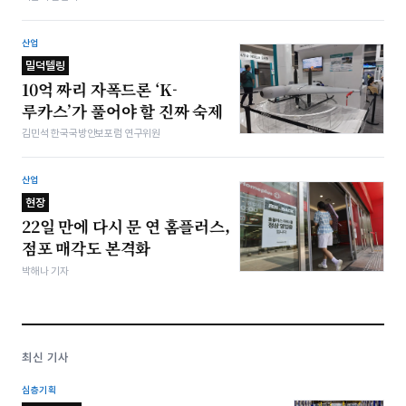
산업
밀덕텔링
10억 짜리 자폭드론 ‘K-
루카스’가 풀어야 할 진짜 숙제
김민석 한국국방안보포럼 연구위원
산업
현장
22일 만에 다시 문 연 홈플러스,
점포 매각도 본격화
박해나 기자
최신 기사
심층기획