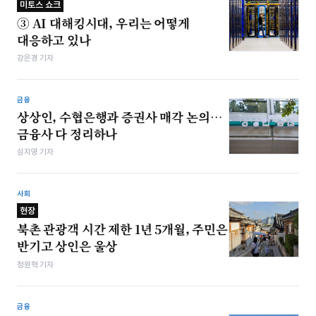
미토스 쇼크
③ AI 대해킹시대, 우리는 어떻게
대응하고 있나
강은경 기자
금융
상상인, 수협은행과 증권사 매각 논의…
금융사 다 정리하나
심지영 기자
사회
현장
북촌 관광객 시간 제한 1년 5개월, 주민은
반기고 상인은 울상
정원혁 기자
금융