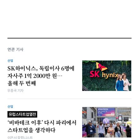
연관 기사
산업
SK하이닉스, 독립이사 6명에
자사주 1억 2000만 원…
올해 두 번째
우종국 기자
산업
유럽스타트업열전
‘비바테크 이후’ 다시 파리에서
스타트업을 생각하다
이은서 칼럼니스트