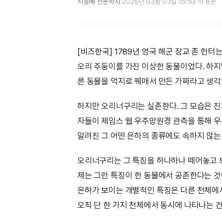
지웅배 천문학자
·
2026년 03월 03일 15:53
·
약 8분
[비즈한국] 1789년 영국 해군 장교 존 헌
오리 주둥이를 가진 이상한 동물이었다. 하지
른 동물을 억지로 꿰매서 만든 가짜라고 생각
하지만 오리너구리는 실존한다. 그 모습은 진
자들이 제임스 웹 우주망원경 관측을 통해 우
알려진 그 어떤 은하의 종류에도 속하지 않는
오리너구리는 그 특징을 하나하나 떼어놓고 보면
제는 그런 특징이 한 동물에서 공존한다는 것
은하가 보이는 개별적인 특징은 다른 천체에서
오직 단 한 가지 천체에서 동시에 나타나는 건