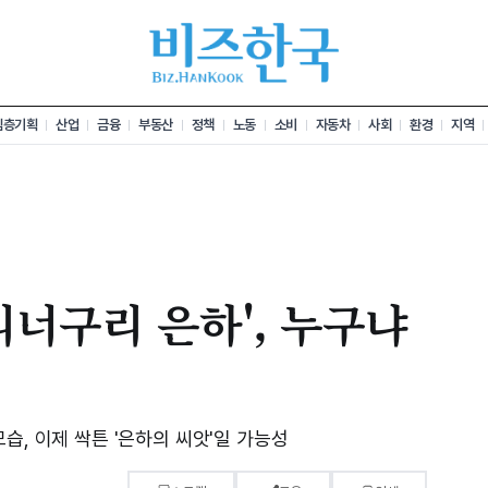
심층기획
산업
금융
부동산
정책
노동
소비
자동차
사회
환경
지역
리너구리 은하', 누구냐
습, 이제 싹튼 '은하의 씨앗'일 가능성