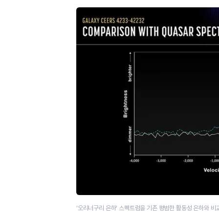
‘오리너구리 은하’ 스펙트럼을 기존 평범한 활동성 은하와 비교한