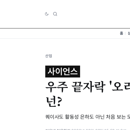
홈
산업
사이언스
우주 끝자락 '오
넌?
퀘이사도 활동성 은하도 아닌 처음 보는 모