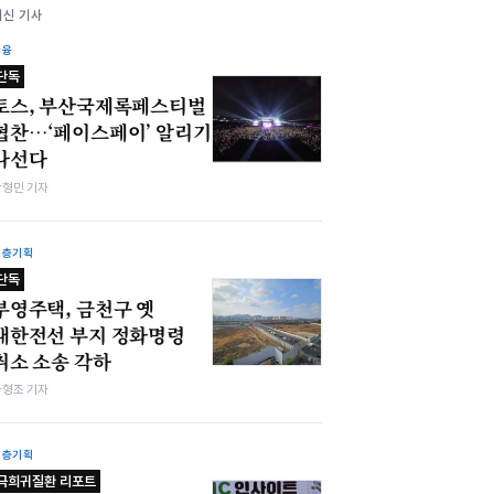
최신 기사
금융
단독
토스, 부산국제록페스티벌
협찬…‘페이스페이’ 알리기
나선다
박형민 기자
심층기획
단독
부영주택, 금천구 옛
대한전선 부지 정화명령
취소 소송 각하
차형조 기자
심층기획
극희귀질환 리포트