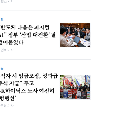
차형조 기자
정책
“반도체 다음은 피지컬
AI” 정부 ‘산업 대전환’ 팔
걷어붙였다
김민호 기자
노동
“적자 시 임금조정, 성과급
주식 지급” 두고
SK하이닉스 노사 여전히
‘평행선’
강은경 기자