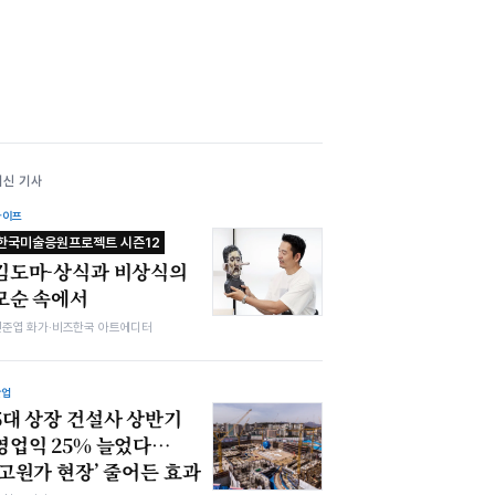
최신 기사
라이프
한국미술응원프로젝트 시즌12
김도마-상식과 비상식의
모순 속에서
전준엽 화가·비즈한국 아트에디터
산업
5대 상장 건설사 상반기
영업익 25% 늘었다…
‘고원가 현장’ 줄어든 효과