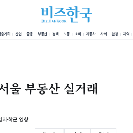
심층기획
산업
금융
부동산
정책
노동
소비
자동차
사회
환경
지역
차 서울 부동산 실거래
…입지·학군 영향