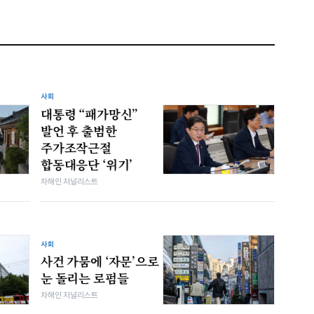
사회
대통령 “패가망신”
발언 후 출범한
주가조작근절
합동대응단 ‘위기’
차해인 저널리스트
사회
사건 가뭄에 ‘자문’으로
눈 돌리는 로펌들
차해인 저널리스트