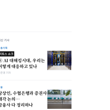
최신 기사
심층기획
미토스 쇼크
③ AI 대해킹시대, 우리는
어떻게 대응하고 있나
강은경 기자
금융
상상인, 수협은행과 증권사
매각 논의…
금융사 다 정리하나