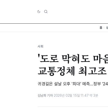
홈
사회
'도로 막혀도 마
교통정체 최고조
귀경길은 설날 오후 '최대' 예측…정부 '
김남희 기자
·
2026년 02월 15일 11:47
·
약 3분