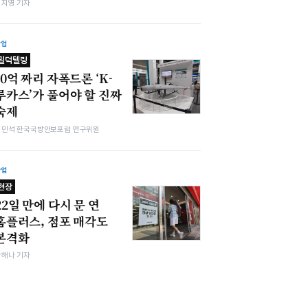
심지영 기자
산업
밀덕텔링
10억 짜리 자폭드론 ‘K-
루카스’가 풀어야 할 진짜
숙제
김민석 한국국방안보포럼 연구위원
산업
현장
22일 만에 다시 문 연
홈플러스, 점포 매각도
본격화
박해나 기자