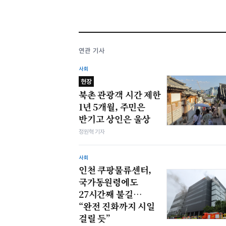
연관 기사
사회
현장
북촌 관광객 시간 제한
1년 5개월, 주민은
반기고 상인은 울상
정원혁 기자
사회
인천 쿠팡물류센터,
국가동원령에도
27시간째 불길…
“완전 진화까지 시일
걸릴 듯”