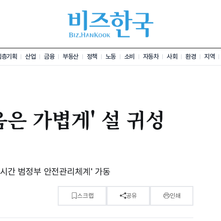
심층기획
산업
금융
부동산
정책
노동
소비
자동차
사회
환경
지역
음은 가볍게' 설 귀성
24시간 범정부 안전관리체계' 가동
스크랩
공유
인쇄