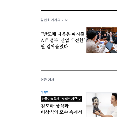
김민호 기자의 기사
“반도체 다음은 피지컬
AI” 정부 ‘산업 대전환’
팔 걷어붙였다
연관 기사
라이프
한국미술응원프로젝트 시즌12
김도마-상식과
비상식의 모순 속에서