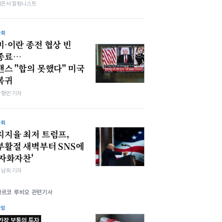
이은서 칼럼니스트
사회
미-이란 종전 협상 빈
종료…
 "합의 못했다" 미국
복귀
박형민 기자
사회
지지율 최저 트럼프,
부활절 새벽부터 SNS에
'자화자찬'
김남희 기자
마르코 루비오 관련기사
산업
가장 보통의 투자