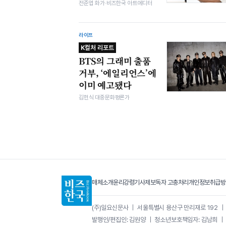
전준엽 화가·비즈한국 아트에디터
라이프
K컬처 리포트
BTS의 그래미 출품
거부, ‘에일리언스’에
이미 예고됐다
김헌식 대중문화평론가
매체소개
윤리강령
기사제보
독자 고충처리
개인정보취급방
(주)일요신문사
｜
서울특별시 용산구 만리재로 192
발행인/편집인: 김원양
｜
청소년보호책임자: 김남희