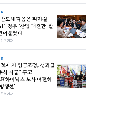
정책
“반도체 다음은 피지컬
AI” 정부 ‘산업 대전환’ 팔
걷어붙였다
김민호 기자
노동
“적자 시 임금조정, 성과급
주식 지급” 두고
SK하이닉스 노사 여전히
‘평행선’
강은경 기자