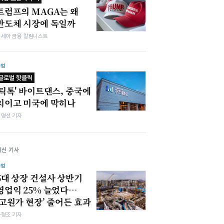
트럼프의 MAGA는 왜
반도체 시장에 독일까
김세아 금융 칼럼니스트
산업
글로벌 핫클릭
'틱톡' 바이트댄스, 중국에
치이고 미국에 막히나
김명선 기자
최신 기사
산업
5대 상장 건설사 상반기
영업익 25% 늘었다…
‘고원가 현장’ 줄어든 효과
차형조 기자