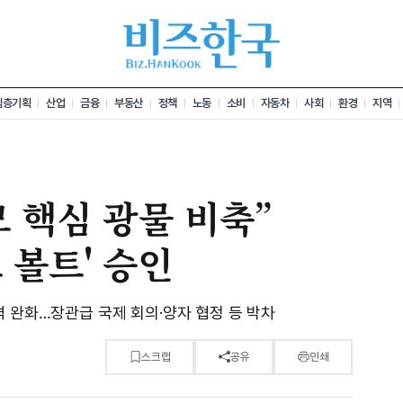
심층기획
산업
금융
부동산
정책
노동
소비
자동차
사회
환경
지역
모 핵심 광물 비축”
 볼트' 승인
격 완화…장관급 국제 회의·양자 협정 등 박차
스크랩
공유
인쇄