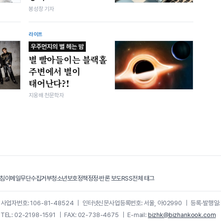
봉성창 기자
라이프
우주먼지의 별 헤는 밤
별 빨아들이는 블랙홀
주변에서 별이
태어난다?!
지웅배 천문학자
침
이메일무단수집거부
청소년보호정책
정정·반론 보도
RSS
전체 태그
｜
사업자번호: 106-81-48524
｜
인터넷신문사업등록번호: 서울, 아02990
｜
등록·발행일:
｜
TEL: 02-2198-1591
｜
FAX: 02-738-4675
｜
E-mail:
bizhk@bizhankook.com