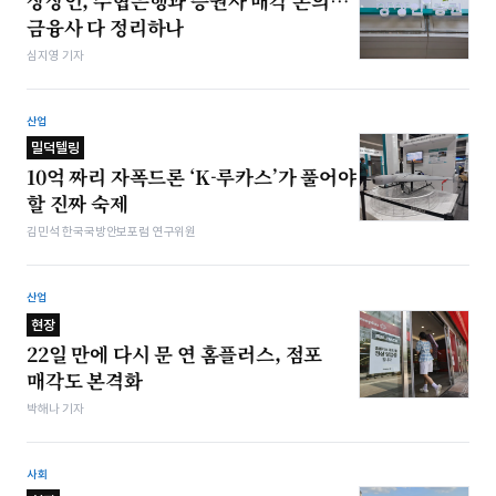
상상인, 수협은행과 증권사 매각 논의…
금융사 다 정리하나
심지영 기자
산업
밀덕텔링
10억 짜리 자폭드론 ‘K-루카스’가 풀어야
할 진짜 숙제
김민석 한국국방안보포럼 연구위원
산업
현장
22일 만에 다시 문 연 홈플러스, 점포
매각도 본격화
박해나 기자
사회