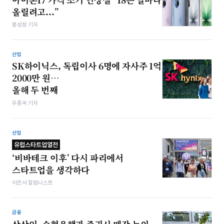
올릴려고...”
봉성창 기자
산업
SK하이닉스, 독립이사 6명에 자사주 1억
2000만 원…
올해 두 번째
우종국 기자
산업
유럽스타트업열전
‘비바테크 이후’ 다시 파리에서
스타트업을 생각하다
이은서 칼럼니스트
금융