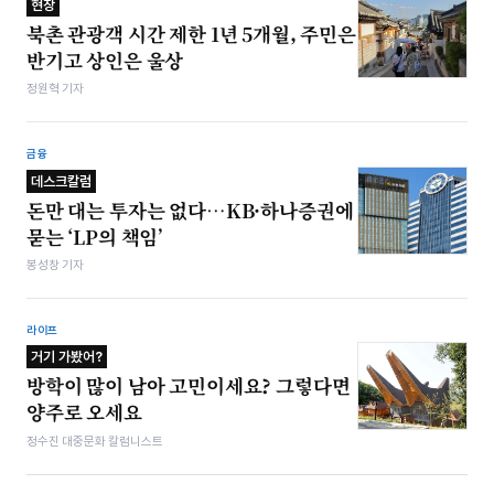
현장
북촌 관광객 시간 제한 1년 5개월, 주민은
반기고 상인은 울상
정원혁 기자
금융
데스크칼럼
돈만 대는 투자는 없다…KB·하나증권에
묻는 ‘LP의 책임’
봉성창 기자
라이프
거기 가봤어?
방학이 많이 남아 고민이세요? 그렇다면
양주로 오세요
정수진 대중문화 칼럼니스트