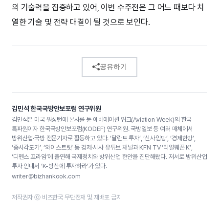
의 기술력을 집중하고 있어, 이번 수주전은 그 어느 때보다 치
열한 기술 및 전략 대결이 될 것으로 보인다.
공유하기
김민석 한국국방안보포럼 연구위원
김민석은 미국 워싱턴에 본사를 둔 에비에이션 위크(Aviation Week)의 한국
특파원이자 한국국방안보포럼(KODEF) 연구위원. 국방일보 등 여러 매체에서
방위산업·국방 전문기자로 활동하고 있다. ‘달란트 투자’, ‘신사임당’, ‘경제한방’,
‘증시각도기’, ‘와이스트릿’ 등 경제·시사 유튜브 채널과 KFN TV ‘리얼웨폰 K’,
‘디펜스 프라임’에 출연해 국제정치와 방위산업 현안을 진단해왔다. 저서로 방위산업
투자 안내서 ‘K-방산에 투자하라’가 있다.
writer@bizhankook.com
저작권자 ⓒ 비즈한국 무단전재 및 재배포 금지