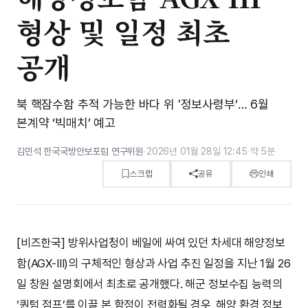
형상 및 일정 최초
공개
북 핵잠수함 추적 가능한 바다 위 '정보사령부’… 6월
본계약 ‘빅매치’ 예고
김민석 한국국방안보포럼 연구위원
·
2026년 01월 28일 12:45
·
약 5분
스크랩
공유
인쇄
[비즈한국] 방위사업청이 베일에 싸여 있던 차세대 해양정보
함(AGX-III)의 구체적인 형상과 사업 추진 일정을 지난 1월 26
일 창원 설명회에서 최초로 공개했다. 해군 정보수집 능력의
‘퀀텀 점프’를 이끌 본 함정이 전력화될 경우, 해양 환경 정보