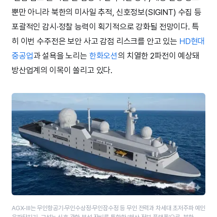
뿐만 아니라 북한의 미사일 추적, 신호정보(SIGINT) 수집 등
포괄적인 감시·정찰 능력이 획기적으로 강화될 전망이다. 특
히 이번 수주전은 보안 사고 감점 리스크를 안고 있는
HD현대
중공업
과 설욕을 노리는
한화오션
의 치열한 2파전이 예상돼
방산업계의 이목이 쏠리고 있다.
AGX-III는 무인항공기·무인수상정·무인잠수정 등 무인 전력과 차세대 초저주파 예인