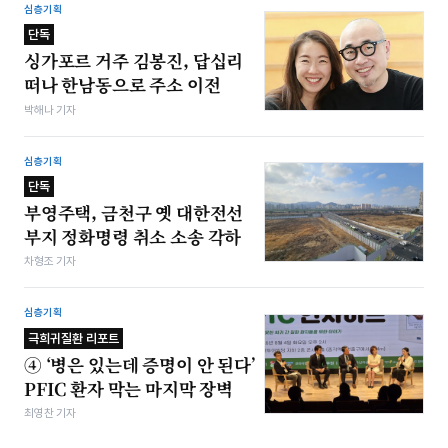
심층기획
단독
싱가포르 거주 김봉진, 답십리
떠나 한남동으로 주소 이전
박해나 기자
심층기획
단독
부영주택, 금천구 옛 대한전선
부지 정화명령 취소 소송 각하
차형조 기자
심층기획
극희귀질환 리포트
④ ‘병은 있는데 증명이 안 된다’
PFIC 환자 막는 마지막 장벽
최영찬 기자