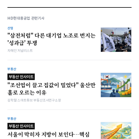
HD현대중공업 관련기사
산업
"삼전처럼" 다른 대기업 노조로 번지는
'성과급' 투쟁
차해인 저널리스트
부동산
부동산 인사이트
"조선업이 끌고 집값이 밀었다" 울산만
홀로 오르는 이유
김학렬 스마트튜브 부동산조사연구소장
부동산
부동산 인사이트
서울이 막히자 지방이 보인다…핵심