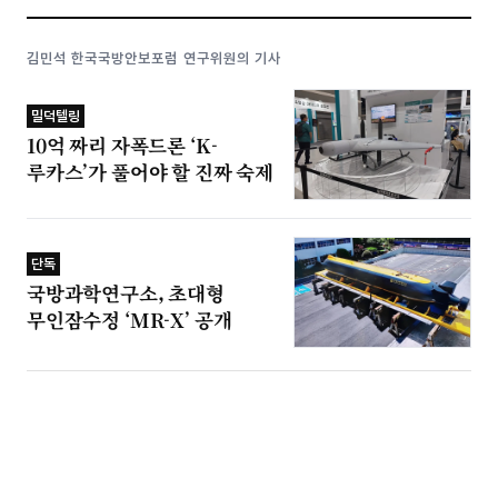
김민석 한국국방안보포럼 연구위원의 기사
밀덕텔링
10억 짜리 자폭드론 ‘K-
루카스’가 풀어야 할 진짜 숙제
단독
국방과학연구소, 초대형
무인잠수정 ‘MR-X’ 공개