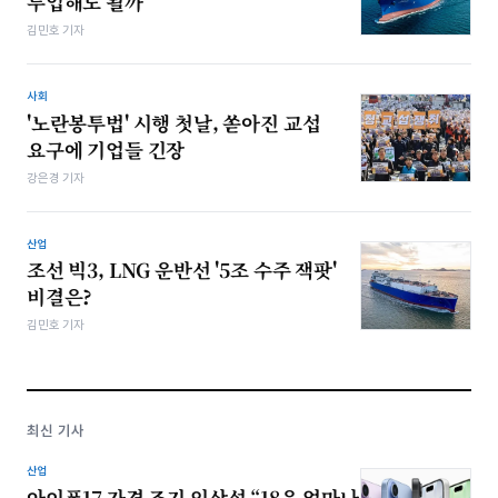
투입해도 될까
김민호 기자
사회
'노란봉투법' 시행 첫날, 쏟아진 교섭
요구에 기업들 긴장
강은경 기자
산업
조선 빅3, LNG 운반선 '5조 수주 잭팟'
비결은?
김민호 기자
최신 기사
산업
아이폰17 가격 조기 인상설 “18은 얼마나