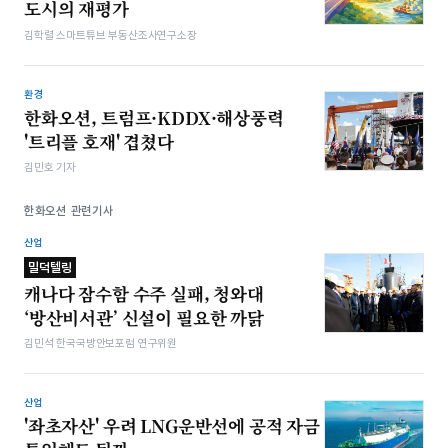
도시의 재평가
김학렬 스마트튜브 부동산조사연구소장
환경
한화오션, 트럼프·KDDX·해상풍력
'트리플 호재' 겹쳤다
김민호 기자
한화오션 관련기사
산업
밀덕텔링
캐나다 잠수함 수주 실패, 청와대
‘방산비서관’ 신설이 필요한 까닭
김민석 한국국방안보포럼 연구위원
산업
'좌초자산' 우려 LNG운반선에 공적 자금