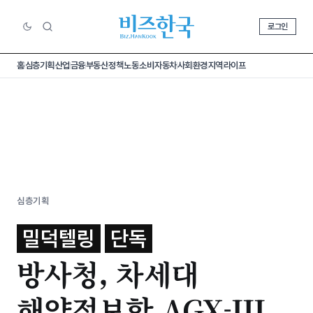
로그인
홈
심층기획
산업
금융
부동산
정책
노동
소비
자동차
사회
환경
지역
라이프
심층기획
밀덕텔링
단독
방사청, 차세대
해양정보함 AGX-III