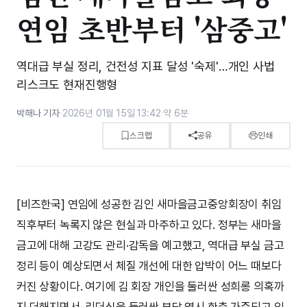
연임 초반부터 '삼중고'
역대급 부실 정리, 건전성 지표 달성 '숙제'…개인 사법
리스크도 현재진행형
박해나 기자
·
2026년 01월 15일 13:42
·
약 6분
스크랩
공유
인쇄
[비즈한국] 연임에 성공한 김인 새마을금고중앙회장이 취임
직후부터 녹록지 않은 현실과 마주하고 있다. 정부는 새마을
금고에 대해 고강도 관리·감독을 예고했고, 역대급 부실 금고
정리 등이 예상되면서 체질 개선에 대한 압박이 어느 때보다
커진 상황이다. 여기에 김 회장 개인을 둘러싼 성희롱 의혹까
지 더해지면서, 리더십을 둘러싼 부담 역시 한층 가중되고 있