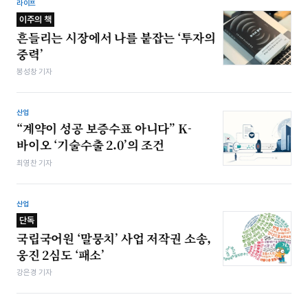
라이프
이주의 책
흔들리는 시장에서 나를 붙잡는 ‘투자의
중력’
봉성창 기자
산업
“계약이 성공 보증수표 아니다” K-
바이오 ‘기술수출 2.0’의 조건
최영찬 기자
산업
단독
국립국어원 ‘말뭉치’ 사업 저작권 소송,
웅진 2심도 ‘패소’
강은경 기자