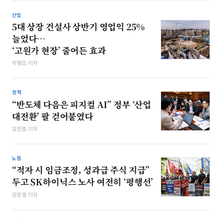
산업
5대 상장 건설사 상반기 영업익 25%
늘었다…
‘고원가 현장’ 줄어든 효과
차형조 기자
정책
“반도체 다음은 피지컬 AI” 정부 ‘산업
대전환’ 팔 걷어붙였다
김민호 기자
노동
“적자 시 임금조정, 성과급 주식 지급”
두고 SK하이닉스 노사 여전히 ‘평행선’
강은경 기자