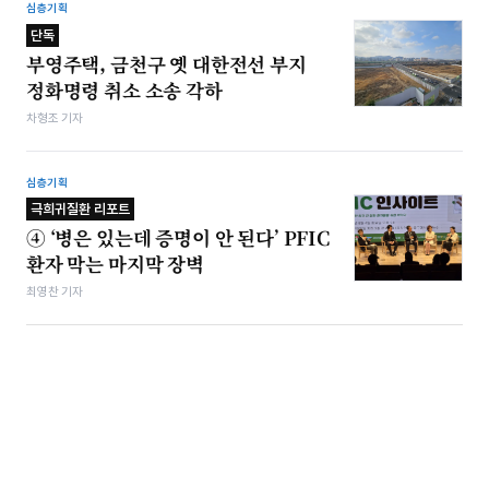
심층기획
단독
부영주택, 금천구 옛 대한전선 부지
정화명령 취소 소송 각하
차형조 기자
심층기획
극희귀질환 리포트
④ ‘병은 있는데 증명이 안 된다’ PFIC
환자 막는 마지막 장벽
최영찬 기자