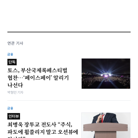
연관 기사
금융
단독
토스, 부산국제록페스티벌
협찬…‘페이스페이’ 알리기
나선다
박형민 기자
금융
인터뷰
최병욱 장투교 전도사 “주식,
파도에 휩쓸리지 말고 오션뷰에