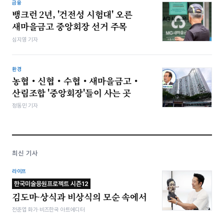
금융
뱅크런 2년, '건전성 시험대' 오른
새마을금고 중앙회장 선거 주목
심지영 기자
환경
농협‧신협‧수협‧새마을금고‧
산림조합 '중앙회장'들이 사는 곳
정동민 기자
최신 기사
라이프
한국미술응원프로젝트 시즌12
김도마-상식과 비상식의 모순 속에서
전준엽 화가·비즈한국 아트에디터