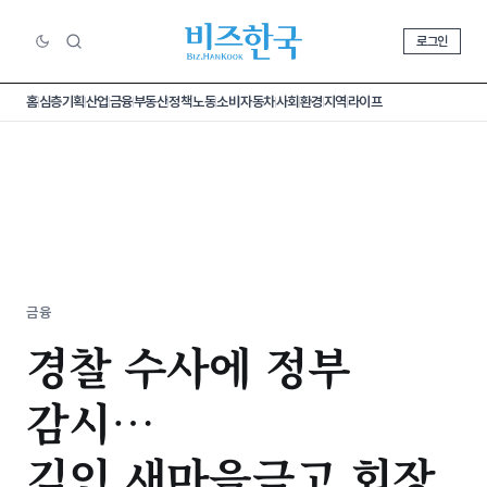
로그인
홈
심층기획
산업
금융
부동산
정책
노동
소비
자동차
사회
환경
지역
라이프
금융
경찰 수사에 정부
감시…
김인 새마을금고 회장