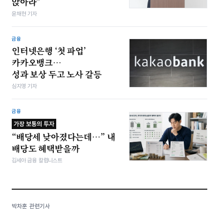
앉아라”
윤채현 기자
금융
인터넷은행 ‘첫 파업’
카카오뱅크…
성과 보상 두고 노사 갈등
심지영 기자
금융
가장 보통의 투자
“배당세 낮아졌다는데…” 내
배당도 혜택받을까
김세아 금융 칼럼니스트
박차훈 관련기사