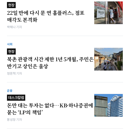
현장
22일 만에 다시 문 연 홈플러스, 점포
매각도 본격화
박해나 기자
사회
현장
북촌 관광객 시간 제한 1년 5개월, 주민은
반기고 상인은 울상
정원혁 기자
금융
데스크칼럼
돈만 대는 투자는 없다…KB·하나증권에
묻는 ‘LP의 책임’
봉성창 기자