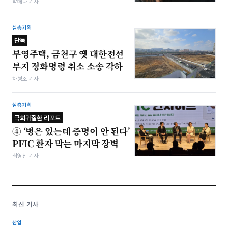
박해나 기자
심층기획
단독
부영주택, 금천구 옛 대한전선
부지 정화명령 취소 소송 각하
차형조 기자
심층기획
극희귀질환 리포트
④ ‘병은 있는데 증명이 안 된다’
PFIC 환자 막는 마지막 장벽
최영찬 기자
최신 기사
산업