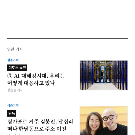
연관 기사
심층기획
미토스 쇼크
③ AI 대해킹시대, 우리는
어떻게 대응하고 있나
강은경 기자
심층기획
단독
싱가포르 거주 김봉진, 답십리
떠나 한남동으로 주소 이전