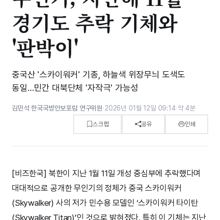
경기도 추락 기체와
'판박이'
중국산 '스카이워커' 기종, 하늘색 위장무늬 도색도
동일…민간 대북단체 '자작극' 가능성
김민석 한국국방안보포럼 연구위원
·
2026년 01월 12일 09:14
·
약 4분
스크랩
공유
인쇄
[비즈한국] 북한이 지난 1월 11일 개성 중심부에 추락했다며
대대적으로 공개한 무인기의 정체가 중국 스카이워커
(Skywalker) 사의 저가 민수용 모델인 ‘스카이워커 타이탄
(Skywalker Titan)’인 것으로 밝혀졌다. 특히 이 기체는 지난