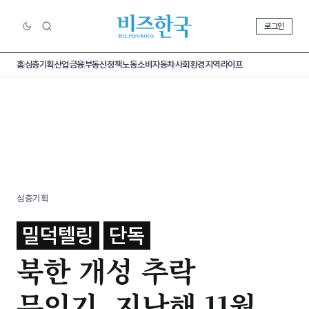
로그인
홈
심층기획
산업
금융
부동산
정책
노동
소비
자동차
사회
환경
지역
라이프
심층기획
밀덕텔링
단독
북한 개성 추락
무인기, 지난해 11월