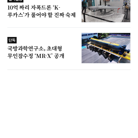
10억 짜리 자폭드론 ‘K-
루카스’가 풀어야 할 진짜 숙제
단독
국방과학연구소, 초대형
무인잠수정 ‘MR-X’ 공개