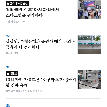
유럽스타트업열전
‘비바테크 이후’ 다시 파리에서
스타트업을 생각하다
이은서 칼럼니스트
금융
상상인, 수협은행과 증권사 매각 논의…
금융사 다 정리하나
심지영 기자
산업
밀덕텔링
10억 짜리 자폭드론 ‘K-루카스’가 풀어야
할 진짜 숙제
김민석 한국국방안보포럼 연구위원
산업