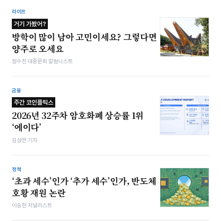
라이프
거기 가봤어?
방학이 많이 남아 고민이세요? 그렇다면
양주로 오세요
정수진 대중문화 칼럼니스트
금융
주간 코인플릭스
2026년 32주차 암호화폐 상승률 1위
‘에이다’
김상연 기자
정책
‘초과 세수’인가 ‘추가 세수’인가, 반도체
호황 재원 논란
이승현 저널리스트