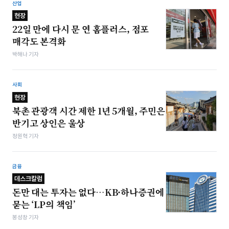
산업
현장
22일 만에 다시 문 연 홈플러스, 점포
매각도 본격화
박해나 기자
사회
현장
북촌 관광객 시간 제한 1년 5개월, 주민은
반기고 상인은 울상
정원혁 기자
금융
데스크칼럼
돈만 대는 투자는 없다…KB·하나증권에
묻는 ‘LP의 책임’
봉성창 기자