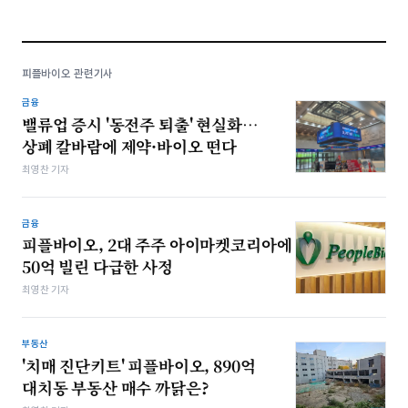
피플바이오 관련기사
금융
밸류업 증시 '동전주 퇴출' 현실화…
상폐 칼바람에 제약·바이오 떤다
최영찬 기자
금융
피플바이오, 2대 주주 아이마켓코리아에
50억 빌린 다급한 사정
최영찬 기자
부동산
'치매 진단키트' 피플바이오, 890억
대치동 부동산 매수 까닭은?