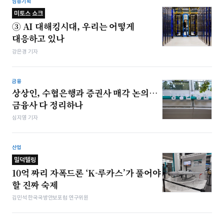
심층기획
미토스 쇼크
③ AI 대해킹시대, 우리는 어떻게
대응하고 있나
강은경 기자
금융
상상인, 수협은행과 증권사 매각 논의…
금융사 다 정리하나
심지영 기자
산업
밀덕텔링
10억 짜리 자폭드론 ‘K-루카스’가 풀어야
할 진짜 숙제
김민석 한국국방안보포럼 연구위원