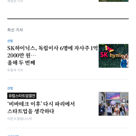
최영찬 기자
최신 기사
산업
SK하이닉스, 독립이사 6명에 자사주 1억
2000만 원…
올해 두 번째
우종국 기자
산업
유럽스타트업열전
‘비바테크 이후’ 다시 파리에서
스타트업을 생각하다
이은서 칼럼니스트