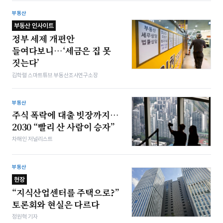
부동산
부동산 인사이트
정부 세제 개편안
들여다보니…‘세금은 집 못
짓는다’
김학렬 스마트튜브 부동산조사연구소장
부동산
주식 폭락에 대출 빗장까지…
2030 “빨리 산 사람이 승자”
차해인 저널리스트
부동산
현장
“지식산업센터를 주택으로?”
토론회와 현실은 다르다
정원혁 기자