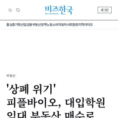
로그인
홈
심층기획
산업
금융
부동산
정책
노동
소비
자동차
사회
환경
지역
라이프
부동산
'상폐 위기'
피플바이오, 대입학원
임대 부동산 매수로