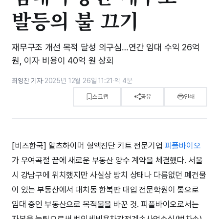
발등의 불 끄기
재무구조 개선 목적 달성 의구심…연간 임대 수익 26억
원, 이자 비용이 40억 원 상회
최영찬 기자
·
2025년 12월 26일 11:21
·
약 4분
스크랩
공유
인쇄
[비즈한국] 알츠하이머 혈액진단 키트 전문기업
피플바이오
가 우여곡절 끝에 새로운 부동산 양수 계약을 체결했다. 서울
시 강남구에 위치했지만 사실상 방치 상태나 다름없던 폐건물
이 있는 부동산에서 대치동 한복판 대입 전문학원이 통으로
임대 중인 부동산으로 목적물을 바꾼 것. 피플바이오로서는
자본을 늘림으로써 법인세비용차감전계속사업손실(법차손)