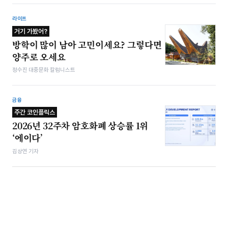
라이프
거기 가봤어?
방학이 많이 남아 고민이세요? 그렇다면
양주로 오세요
정수진 대중문화 칼럼니스트
금융
주간 코인플릭스
2026년 32주차 암호화폐 상승률 1위
‘에이다’
김상연 기자