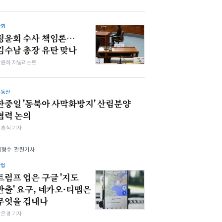
사회
정윤회 수사 책임론…
김수남 총장 유탄 맞나
남윤하 저널리스트
부동산
한중일 '동북아 사막화방지' 산림분양
협력 논의
문홍식 기자
김형수 관련기사
산업
트럼프 업은 구글 '지도
반출' 요구, 네카오·티맵은
무엇을 겁내나
강은경 기자