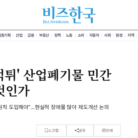
심층기획
산업
금융
부동산
정책
노동
소비
자동차
사회
환경
지역
먹튀' 산업폐기물 민간
것인가
원칙 도입해야"…현실적 장애물 많아 제도개선 논의
스크랩
공유
인쇄