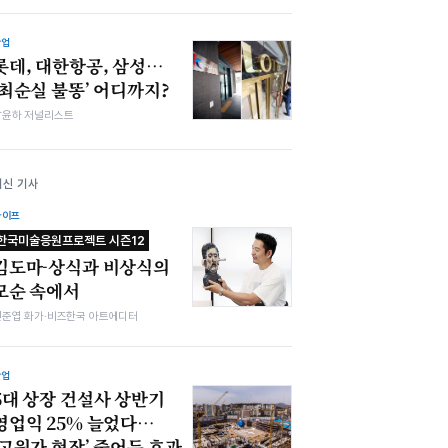
산업
롯데, 대한항공, 삼성…
‘최순실 불똥’ 어디까지?
남윤하 저널리스트
최신 기사
라이프
한국미술응원프로젝트 시즌12
김도마-상식과 비상식의
모순 속에서
전준엽 화가·비즈한국 아트에디터
산업
5대 상장 건설사 상반기
영업익 25% 늘었다…
‘고원가 현장’ 줄어든 효과