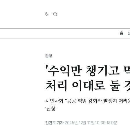
홈
환경
'수익만 챙기고 
처리 이대로 둘 
시민사회 "공공 책임 강화와 발생지 처리
'난항'
김민호 기자
·
2025년 12월 11일 10:39
·
약 9분