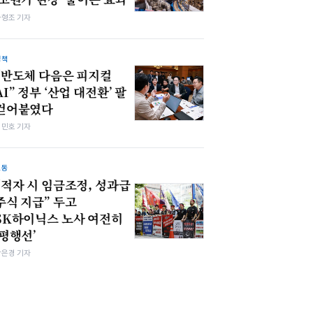
차형조 기자
정책
“반도체 다음은 피지컬
AI” 정부 ‘산업 대전환’ 팔
걷어붙였다
김민호 기자
노동
“적자 시 임금조정, 성과급
주식 지급” 두고
SK하이닉스 노사 여전히
‘평행선’
강은경 기자