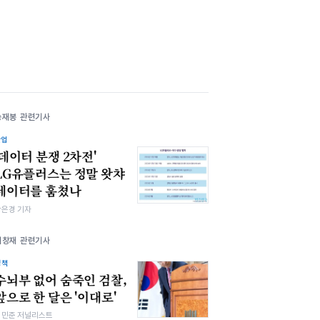
송재봉 관련기사
산업
'데이터 분쟁 2차전'
LG유플러스는 정말 왓챠
데이터를 훔쳤나
강은경 기자
이창재 관련기사
정책
수뇌부 없어 숨죽인 검찰,
앞으로 한 달은 '이대로'
최민준 저널리스트