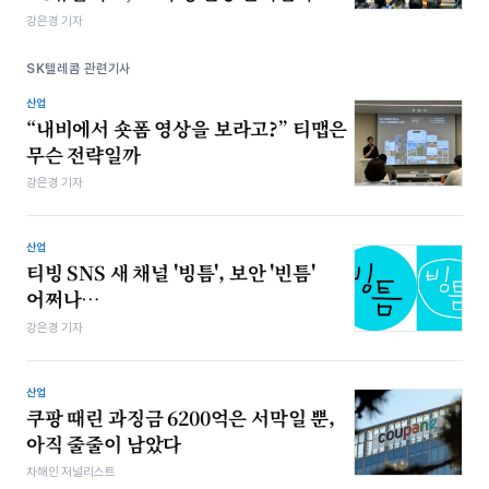
강은경 기자
SK텔레콤 관련기사
산업
“내비에서 숏폼 영상을 보라고?” 티맵은
무슨 전략일까
강은경 기자
산업
티빙 SNS 새 채널 '빙틈', 보안 '빈틈'
어쩌나…
강은경 기자
산업
쿠팡 때린 과징금 6200억은 서막일 뿐,
아직 줄줄이 남았다
차해인 저널리스트