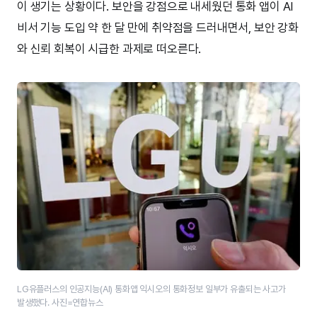
이 생기는 상황이다. 보안을 강점으로 내세웠던 통화 앱이 AI
비서 기능 도입 약 한 달 만에 취약점을 드러내면서, 보안 강화
와 신뢰 회복이 시급한 과제로 떠오른다.
LG유플러스의 인공지능(AI) 통화앱 익시오의 통화정보 일부가 유출되는 사고가
발생했다. 사진=연합뉴스