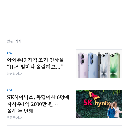
연관 기사
산업
아이폰17 가격 조기 인상설
“18은 얼마나 올릴려고...”
봉성창 기자
산업
SK하이닉스, 독립이사 6명에
자사주 1억 2000만 원…
올해 두 번째
우종국 기자