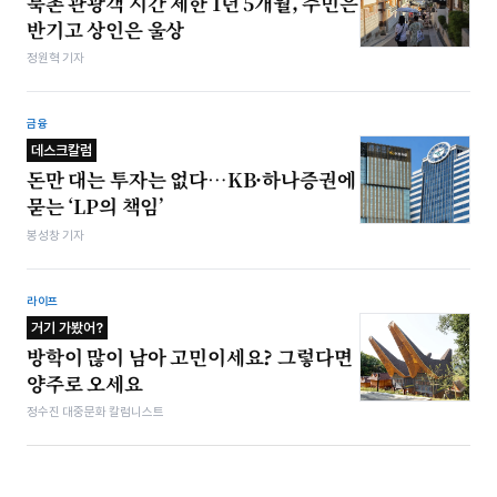
북촌 관광객 시간 제한 1년 5개월, 주민은
반기고 상인은 울상
정원혁 기자
금융
데스크칼럼
돈만 대는 투자는 없다…KB·하나증권에
묻는 ‘LP의 책임’
봉성창 기자
라이프
거기 가봤어?
방학이 많이 남아 고민이세요? 그렇다면
양주로 오세요
정수진 대중문화 칼럼니스트