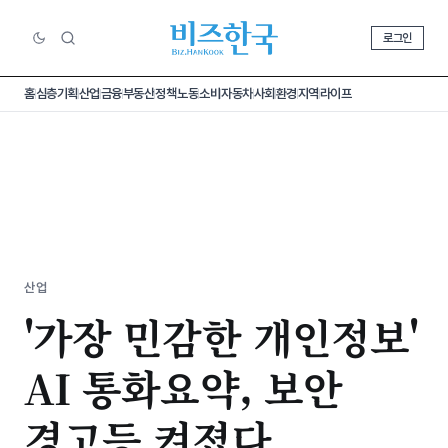
로그인
홈
심층기획
산업
금융
부동산
정책
노동
소비
자동차
사회
환경
지역
라이프
산업
'가장 민감한 개인정보'
AI 통화요약, 보안
경고등 켜졌다