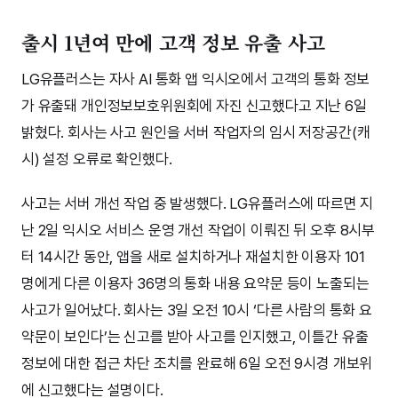
출시 1년여 만에 고객 정보 유출 사고
LG유플러스는 자사 AI 통화 앱 익시오에서 고객의 통화 정보
가 유출돼 개인정보보호위원회에 자진 신고했다고 지난 6일
밝혔다. 회사는 사고 원인을 서버 작업자의 임시 저장공간(캐
시) 설정 오류로 확인했다.
사고는 서버 개선 작업 중 발생했다. LG유플러스에 따르면 지
난 2일 익시오 서비스 운영 개선 작업이 이뤄진 뒤 오후 8시부
터 14시간 동안, 앱을 새로 설치하거나 재설치한 이용자 101
명에게 다른 이용자 36명의 통화 내용 요약문 등이 노출되는
사고가 일어났다. 회사는 3일 오전 10시 ‘다른 사람의 통화 요
약문이 보인다’는 신고를 받아 사고를 인지했고, 이틀간 유출
정보에 대한 접근 차단 조치를 완료해 6일 오전 9시경 개보위
에 신고했다는 설명이다.