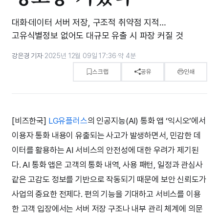
대화·데이터 서버 저장, 구조적 취약점 지적…
고유식별정보 없어도 대규모 유출 시 파장 커질 것
강은경 기자
·
2025년 12월 09일 17:36
·
약 4분
스크랩
공유
인쇄
[비즈한국]
LG유플러스
의 인공지능(AI) 통화 앱 ‘익시오’에서
이용자 통화 내용이 유출되는 사고가 발생하면서, 민감한 데
이터를 활용하는 AI 서비스의 안전성에 대한 우려가 제기된
다. AI 통화 앱은 고객의 통화 내역, 사용 패턴, 일정과 관심사
같은 고감도 정보를 기반으로 작동되기 때문에 보안 신뢰도가
사업의 중요한 전제다. 편의 기능을 기대하고 서비스를 이용
한 고객 입장에서는 서버 저장 구조나 내부 관리 체계에 의문