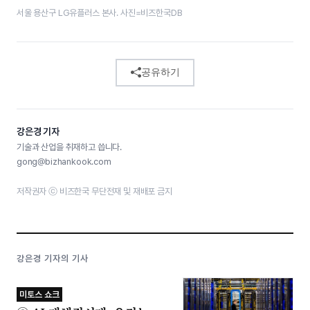
서울 용산구 LG유플러스 본사. 사진=비즈한국DB
공유하기
강은경 기자
기술과 산업을 취재하고 씁니다.
gong@bizhankook.com
저작권자 ⓒ 비즈한국 무단전재 및 재배포 금지
강은경 기자의 기사
미토스 쇼크