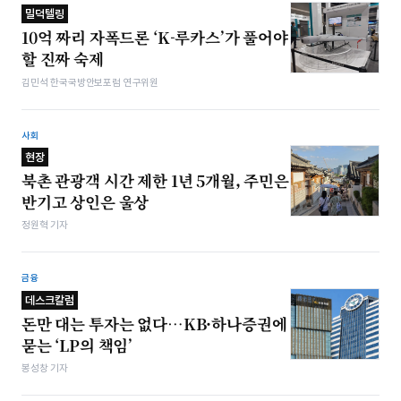
밀덕텔링
10억 짜리 자폭드론 ‘K-루카스’가 풀어야
할 진짜 숙제
김민석 한국국방안보포럼 연구위원
사회
현장
북촌 관광객 시간 제한 1년 5개월, 주민은
반기고 상인은 울상
정원혁 기자
금융
데스크칼럼
돈만 대는 투자는 없다…KB·하나증권에
묻는 ‘LP의 책임’
봉성창 기자