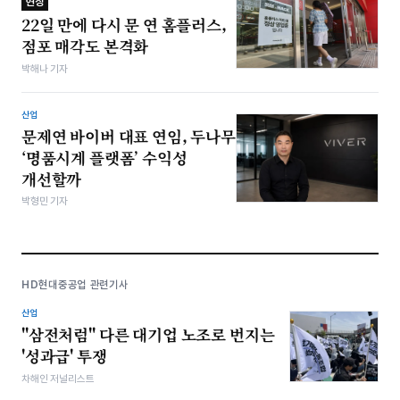
현장
22일 만에 다시 문 연 홈플러스,
점포 매각도 본격화
박해나 기자
산업
문제연 바이버 대표 연임, 두나무
‘명품시계 플랫폼’ 수익성
개선할까
박형민 기자
HD현대중공업 관련기사
산업
"삼전처럼" 다른 대기업 노조로 번지는
'성과급' 투쟁
차해인 저널리스트