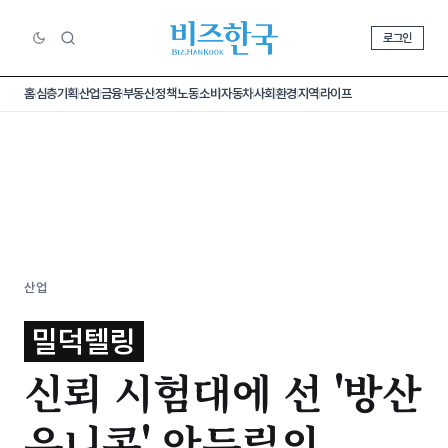
로그인
홈
심층기획
산업
금융
부동산
정책
노동
소비
자동차
사회
환경
지역
라이프
산업
밀덕텔링
신뢰 시험대에 선 '방산
유니콘' 안두릴의