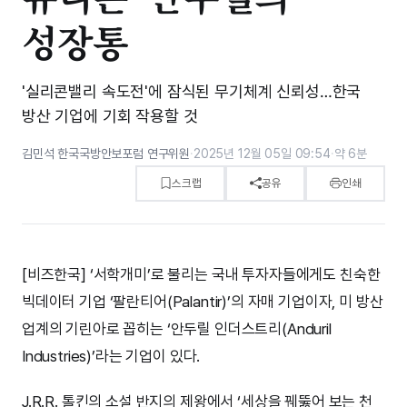
성장통
'실리콘밸리 속도전'에 잠식된 무기체계 신뢰성…한국
방산 기업에 기회 작용할 것
김민석 한국국방안보포럼 연구위원
·
2025년 12월 05일 09:54
·
약 6분
스크랩
공유
인쇄
[비즈한국] ‘서학개미’로 불리는 국내 투자자들에게도 친숙한
빅데이터 기업 ‘팔란티어(Palantir)’의 자매 기업이자, 미 방산
업계의 기린아로 꼽히는 ‘안두릴 인더스트리(Anduril
Industries)’라는 기업이 있다.
J.R.R. 톨킨의 소설 반지의 제왕에서 ‘세상을 꿰뚫어 보는 천