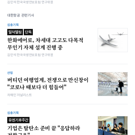
김민석 한국국방안보포럼 연구위원
대한항공 관련기사
심층기획
밀덕텔링
단독
한화에어로, 차세대 고고도 다목적
무인기 자체 설계 진행 중
김민석 한국국방안보포럼 연구위원
산업
버티던 여행업계, 전쟁으로 만신창이
"코로나 때보다 더 힘들어"
차해인 저널리스트
심층기획
유엔기후주간
기업은 탈탄소 준비 끝 "응답하라