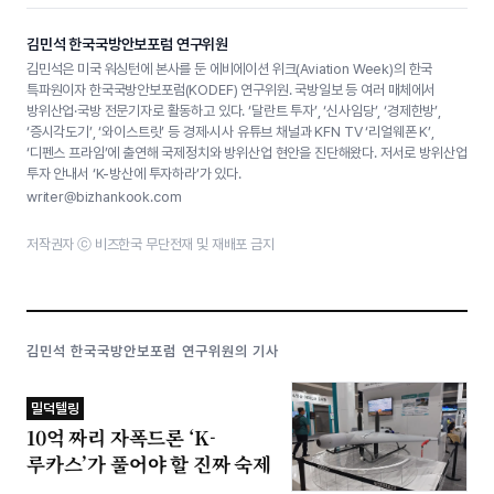
김민석 한국국방안보포럼 연구위원
김민석은 미국 워싱턴에 본사를 둔 에비에이션 위크(Aviation Week)의 한국
특파원이자 한국국방안보포럼(KODEF) 연구위원. 국방일보 등 여러 매체에서
방위산업·국방 전문기자로 활동하고 있다. ‘달란트 투자’, ‘신사임당’, ‘경제한방’,
‘증시각도기’, ‘와이스트릿’ 등 경제·시사 유튜브 채널과 KFN TV ‘리얼웨폰 K’,
‘디펜스 프라임’에 출연해 국제정치와 방위산업 현안을 진단해왔다. 저서로 방위산업
투자 안내서 ‘K-방산에 투자하라’가 있다.
writer@bizhankook.com
저작권자 ⓒ 비즈한국 무단전재 및 재배포 금지
김민석 한국국방안보포럼 연구위원의 기사
밀덕텔링
10억 짜리 자폭드론 ‘K-
루카스’가 풀어야 할 진짜 숙제