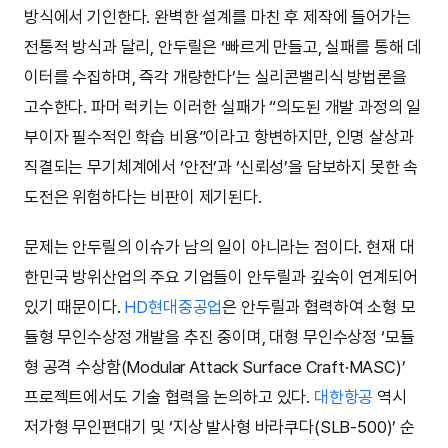
방식에서 기인한다. 완벽한 설계를 마친 후 제작에 들어가는
전통적 방식과 달리, 안두릴은 ‘빠르게 만들고, 실패를 통해 데
이터를 수집하며, 즉각 개량한다’는 실리콘밸리식 방법론을
고수한다. 파머 럭키는 이러한 실패가 “의도된 개발 과정의 일
부이자 필수적인 학습 비용”이라고 항변하지만, 인명 살상과
직결되는 무기체계에서 ‘안전’과 ‘신뢰성’을 담보하지 못한 속
도전은 위험하다는 비판이 제기된다.
문제는 안두릴의 이슈가 남의 일이 아니라는 점이다. 현재 대
한민국 방위산업의 주요 기업들이 안두릴과 깊숙이 연계되어
있기 때문이다.
HD현대중공업
은 안두릴과 협력하여 소형 모
듈형 무인수상정 개발을 추진 중이며, 대형 무인수상정 ‘모듈
형 공격 수상함(Modular Attack Surface Craft·MASC)’
프로젝트에서도 기술 협력을 논의하고 있다.
대한항공
역시
저가형 무인편대기 및 ‘지상 발사형 바라쿠다(SLB-500)’ 순