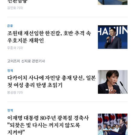
전환금융"
김민호 기자
금융
조원태 재선임한 한진칼, 호반 추격 속
우호지분 재확인
우종국 기자
고이즈미 신지로 관련기사
정책
다카이치 사나에 자민당 총재 당선, 일본
첫 여성 총리 탄생 초읽기
봉성창 기자
정책
이재명 대통령 80주년 광복절 경축사
"되찾은 빛 다시는 꺼지지 않도록
지켜야"