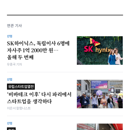
연관 기사
산업
SK하이닉스, 독립이사 6명에
자사주 1억 2000만 원…
올해 두 번째
우종국 기자
산업
유럽스타트업열전
‘비바테크 이후’ 다시 파리에서
스타트업을 생각하다
이은서 칼럼니스트
산업