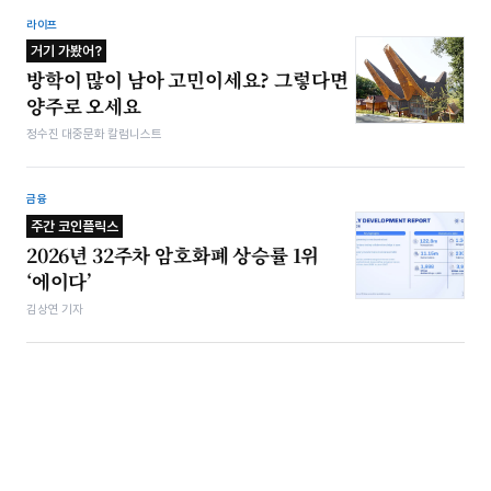
라이프
거기 가봤어?
방학이 많이 남아 고민이세요? 그렇다면
양주로 오세요
정수진 대중문화 칼럼니스트
금융
주간 코인플릭스
2026년 32주차 암호화폐 상승률 1위
‘에이다’
김상연 기자