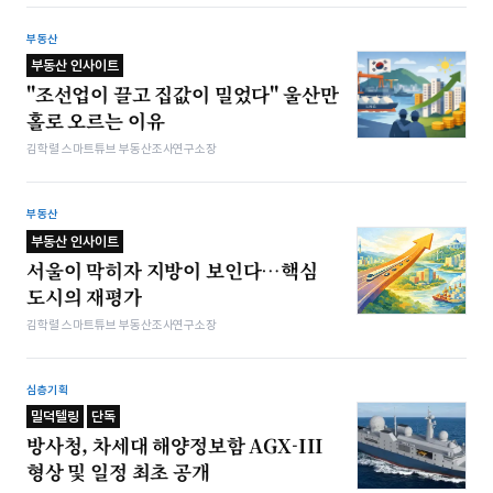
부동산
부동산 인사이트
"조선업이 끌고 집값이 밀었다" 울산만
홀로 오르는 이유
김학렬 스마트튜브 부동산조사연구소장
부동산
부동산 인사이트
서울이 막히자 지방이 보인다…핵심
도시의 재평가
김학렬 스마트튜브 부동산조사연구소장
심층기획
밀덕텔링
단독
방사청, 차세대 해양정보함 AGX-III
형상 및 일정 최초 공개