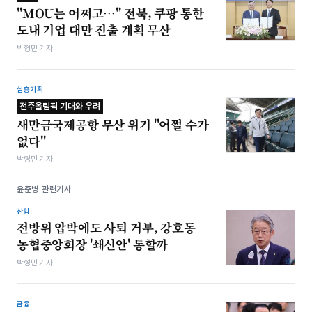
"MOU는 어쩌고…" 전북, 쿠팡 통한
도내 기업 대만 진출 계획 무산
박형민 기자
심층기획
전주올림픽 기대와 우려
새만금국제공항 무산 위기 "어쩔 수가
없다"
박형민 기자
윤준병 관련기사
산업
전방위 압박에도 사퇴 거부, 강호동
농협중앙회장 '쇄신안' 통할까
박형민 기자
금융