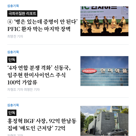
심층기획
극희귀질환 리포트
④ ‘병은 있는데 증명이 안 된다’
PFIC 환자 막는 마지막 장벽
최영찬 기자
심층기획
단독
‘4자 연합 분쟁 격화’ 신동국,
임주현 한미사이언스 주식
100억 가압류
차형조 기자·최영찬 기자
심층기획
단독
홍정혁 BGF 사장, 92억 한남동
집에 ‘매도인 근저당’ 72억
차형조 기자