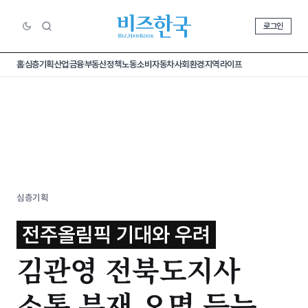
로그인
홈
심층기획
산업
금융
부동산
정책
노동
소비
자동차
사회
환경
지역
라이프
심층기획
전주올림픽 기대와 우려
김관영 전북도지사
소통 부재 오명 듣는