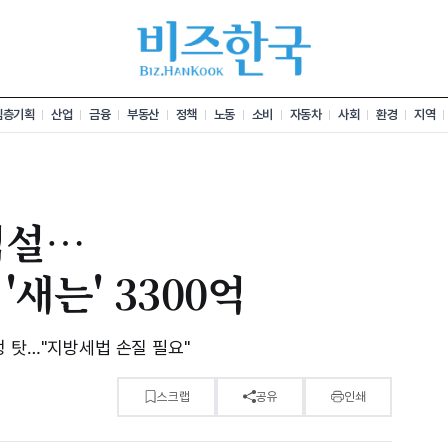
심층기획
산업
금융
부동산
정책
노동
소비
자동차
사회
환경
지역
역설…
새는' 3300억
정 탓…"지방세법 손질 필요"
스크랩
공유
인쇄