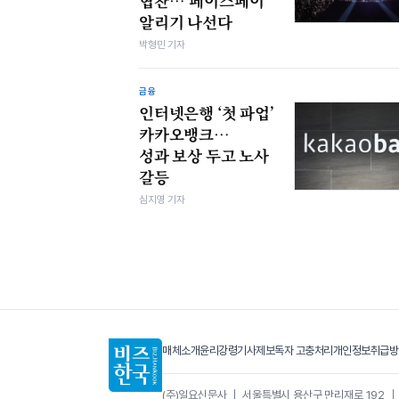
협찬…‘페이스페이’
알리기 나선다
박형민 기자
금융
인터넷은행 ‘첫 파업’
카카오뱅크…
성과 보상 두고 노사
갈등
심지영 기자
매체소개
윤리강령
기사제보
독자 고충처리
개인정보취급방
(주)일요신문사
｜
서울특별시 용산구 만리재로 192