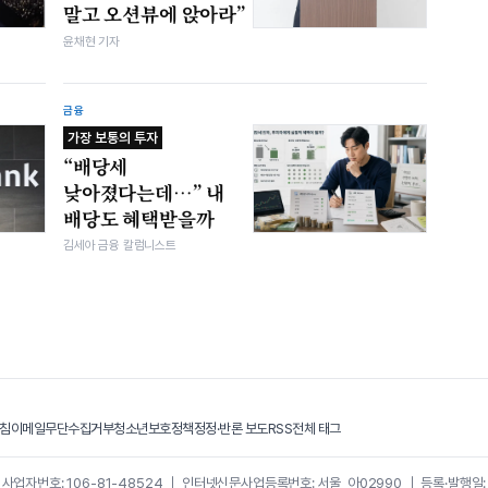
말고 오션뷰에 앉아라”
윤채현 기자
금융
가장 보통의 투자
“배당세
낮아졌다는데…” 내
배당도 혜택받을까
김세아 금융 칼럼니스트
침
이메일무단수집거부
청소년보호정책
정정·반론 보도
RSS
전체 태그
｜
사업자번호: 106-81-48524
｜
인터넷신문사업등록번호: 서울, 아02990
｜
등록·발행일: