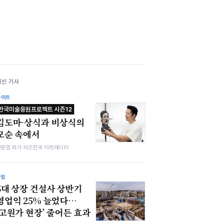
최신 기사
라이프
한국미술응원프로젝트 시즌12
김도마-상식과 비상식의
모순 속에서
전준엽 화가·비즈한국 아트에디터
산업
5대 상장 건설사 상반기
영업익 25% 늘었다…
‘고원가 현장’ 줄어든 효과