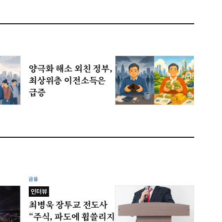
양극화 해소 외친 정부,
최상위층 이전소득은
급증
금융
인터뷰
최병욱 장투교 전도사
“주식, 파도에 휩쓸리지