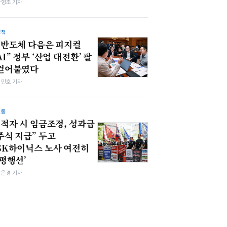
차형조 기자
정책
“반도체 다음은 피지컬
AI” 정부 ‘산업 대전환’ 팔
걷어붙였다
김민호 기자
노동
“적자 시 임금조정, 성과급
주식 지급” 두고
SK하이닉스 노사 여전히
‘평행선’
강은경 기자