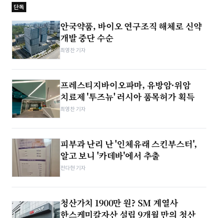
단독
안국약품, 바이오 연구조직 해체로 신약
개발 중단 수순
최영찬 기자
프레스티지바이오파마, 유방암·위암
치료제 '투즈뉴' 러시아 품목허가 획득
최영찬 기자
피부과 난리 난 '인체유래 스킨부스터',
알고 보니 '카데바'에서 추출
전다현 기자
청산가치 1900만 원? SM 계열사
한스케미칼자산 설립 9개월 만의 청산