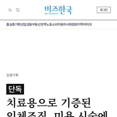
로그인
홈
심층기획
산업
금융
부동산
정책
노동
소비
자동차
사회
환경
지역
라이프
심층기획
단독
치료용으로 기증된
인체조직, 미용 시술에