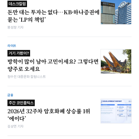
데스크칼럼
돈만 대는 투자는 없다…KB·하나증권에
묻는 ‘LP의 책임’
봉성창 기자
라이프
거기 가봤어?
방학이 많이 남아 고민이세요? 그렇다면
양주로 오세요
정수진 대중문화 칼럼니스트
금융
주간 코인플릭스
2026년 32주차 암호화폐 상승률 1위
‘에이다’
김상연 기자