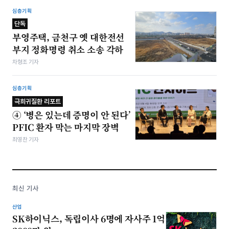
심층기획
단독
부영주택, 금천구 옛 대한전선
부지 정화명령 취소 소송 각하
차형조 기자
심층기획
극희귀질환 리포트
④ ‘병은 있는데 증명이 안 된다’
PFIC 환자 막는 마지막 장벽
최영찬 기자
최신 기사
산업
SK하이닉스, 독립이사 6명에 자사주 1억