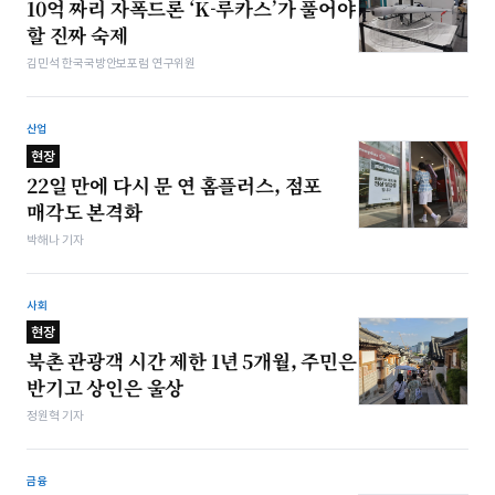
10억 짜리 자폭드론 ‘K-루카스’가 풀어야
할 진짜 숙제
김민석 한국국방안보포럼 연구위원
산업
현장
22일 만에 다시 문 연 홈플러스, 점포
매각도 본격화
박해나 기자
사회
현장
북촌 관광객 시간 제한 1년 5개월, 주민은
반기고 상인은 울상
정원혁 기자
금융