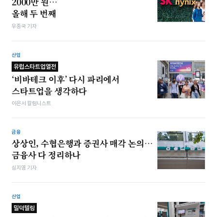
2000만 원…
올해 두 번째
우종국 기자
산업
유럽스타트업열전
‘비바테크 이후’ 다시 파리에서
스타트업을 생각하다
이은서 칼럼니스트
금융
상상인, 수협은행과 증권사 매각 논의…
금융사 다 정리하나
심지영 기자
산업
밀덕텔링