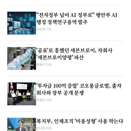
"전자정부 넘어 AI 정부로" 행안부 AI
행정 정책연구용역 발주
강은경 기자
'곰표'로 흥했던 세븐브로이, 자회사
'세븐브로이양평' 파산
박해나 기자
'투자금 100억 증발' 코오롱글로벌, 출자
회사와 장부 공개 분쟁
차형조 기자
복지부, 인체조직 '미용성형' 사용 막는다
전다현 기자