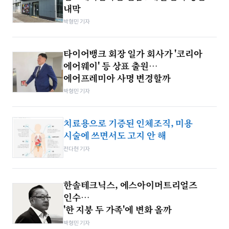
내막
박형민 기자
타이어뱅크 회장 일가 회사가 '코리아
에어웨이' 등 상표 출원…
에어프레미아 사명 변경할까
박형민 기자
치료용으로 기증된 인체조직, 미용
시술에 쓰면서도 고지 안 해
전다현 기자
한솔테크닉스, 에스아이머트리얼즈
인수…
'한 지붕 두 가족'에 변화 올까
박형민 기자