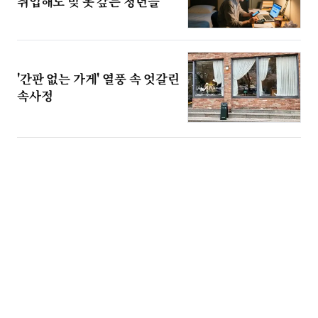
취업해도 빚 못 갚는 청년들
'간판 없는 가게' 열풍 속 엇갈린
속사정