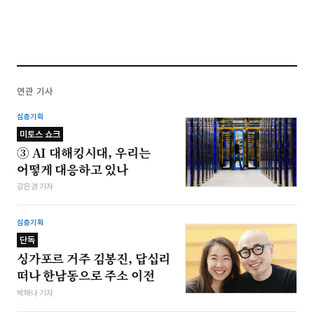
연관 기사
심층기획
미토스 쇼크
③ AI 대해킹시대, 우리는
어떻게 대응하고 있나
강은경 기자
심층기획
단독
싱가포르 거주 김봉진, 답십리
떠나 한남동으로 주소 이전
박해나 기자