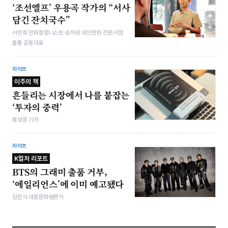
‘조선엘프’ 우용곡 작가의 “서사
담긴 잔치국수”
서찬휘 만화칼럼니스트·송하원 대안만화 전문서점
홈통 공동대표
라이프
이주의 책
흔들리는 시장에서 나를 붙잡는
‘투자의 중력’
봉성창 기자
라이프
K컬처 리포트
BTS의 그래미 출품 거부,
‘에일리언스’에 이미 예고됐다
김헌식 대중문화평론가