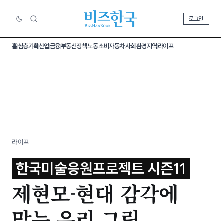
로그인
홈
심층기획
산업
금융
부동산
정책
노동
소비
자동차
사회
환경
지역
라이프
라이프
한국미술응원프로젝트 시즌11
제현모-현대 감각에
맞는 우리 그림