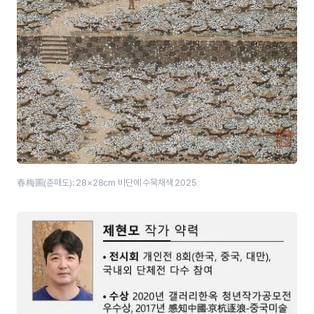
春梅圖(춘매도): 28×28cm 비단에 수묵채색 2025