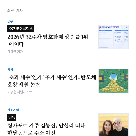
최신 기사
금융
주간 코인플릭스
2026년 32주차 암호화폐 상승률 1위
‘에이다’
김상연 기자
정책
‘초과 세수’인가 ‘추가 세수’인가, 반도체
호황 재원 논란
이승현 저널리스트
심층기획
단독
싱가포르 거주 김봉진, 답십리 떠나
한남동으로 주소 이전