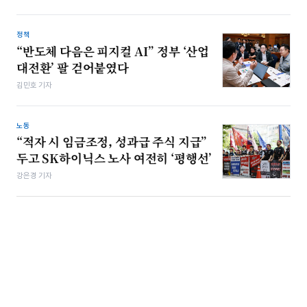
정책
“반도체 다음은 피지컬 AI” 정부 ‘산업
대전환’ 팔 걷어붙였다
김민호 기자
노동
“적자 시 임금조정, 성과급 주식 지급”
두고 SK하이닉스 노사 여전히 ‘평행선’
강은경 기자