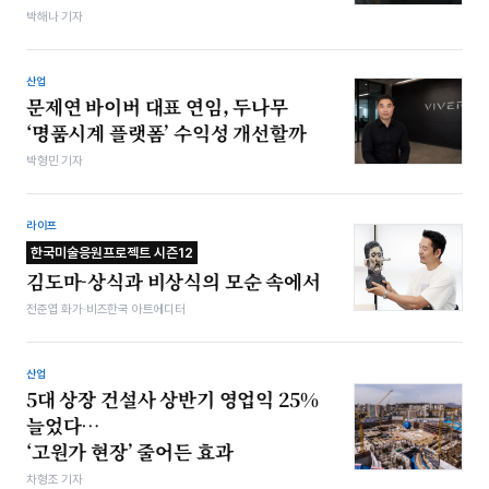
박해나 기자
산업
문제연 바이버 대표 연임, 두나무
‘명품시계 플랫폼’ 수익성 개선할까
박형민 기자
라이프
한국미술응원프로젝트 시즌12
김도마-상식과 비상식의 모순 속에서
전준엽 화가·비즈한국 아트에디터
산업
5대 상장 건설사 상반기 영업익 25%
늘었다…
‘고원가 현장’ 줄어든 효과
차형조 기자