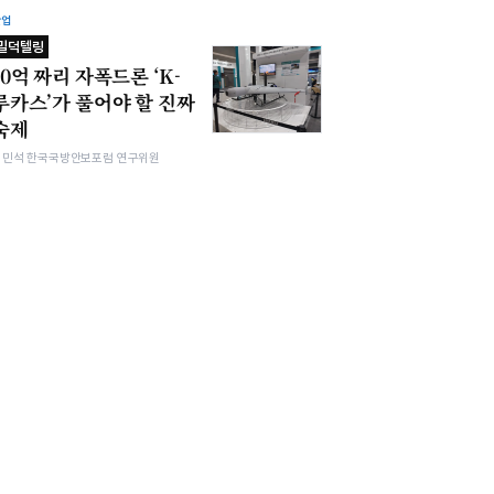
산업
밀덕텔링
10억 짜리 자폭드론 ‘K-
루카스’가 풀어야 할 진짜
숙제
김민석 한국국방안보포럼 연구위원