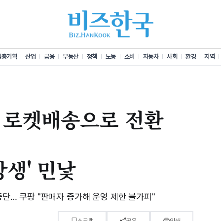
심층기획
산업
금융
부동산
정책
노동
소비
자동차
사회
환경
지역
 로켓배송으로 전환
상생' 민낯
중단… 쿠팡 "판매자 증가해 운영 제한 불가피"
스크랩
공유
인쇄