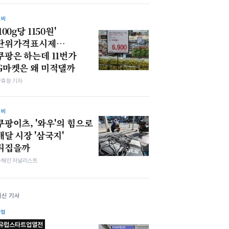
소비
'100g당 1150원'
단위가격표시제…
쿠팡은 하는데 11번가
G마켓은 왜 미적댈까
양휴창 기자
소비
쿠팡이츠, '와우'의 힘으로
배달 시장 '삼국지'
뒤집을까
차해인 저널리스트
최신 기사
산업
유럽스타트업열전