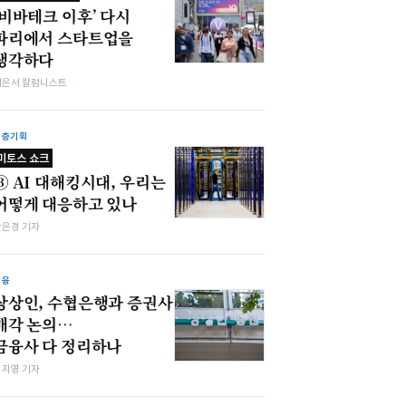
‘비바테크 이후’ 다시
파리에서 스타트업을
생각하다
이은서 칼럼니스트
심층기획
미토스 쇼크
③ AI 대해킹시대, 우리는
어떻게 대응하고 있나
강은경 기자
금융
상상인, 수협은행과 증권사
매각 논의…
금융사 다 정리하나
심지영 기자