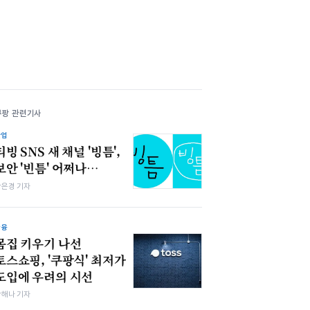
쿠팡 관련기사
산업
티빙 SNS 새 채널 '빙틈',
보안 '빈틈' 어쩌나…
강은경 기자
금융
몸집 키우기 나선
토스쇼핑, '쿠팡식' 최저가
도입에 우려의 시선
박해나 기자