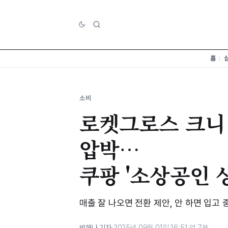
홈
소비
로켓그로스 크니
압박…
쿠팡 '소상공인 
매출 잘 나오면 전환 제안, 안 하면 입고 
박해나 기자
·
2025년 09월 01일 16:51
·
약 7분