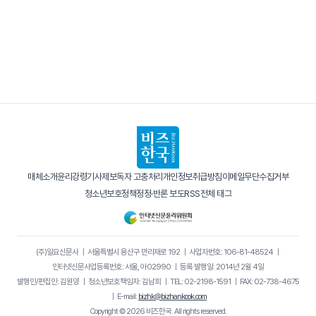
매체소개
윤리강령
기사제보
독자 고충처리
개인정보취급방침
이메일무단수집거부
청소년보호정책
정정·반론 보도
RSS
전체 태그
(주)일요신문사
｜
서울특별시 용산구 만리재로 192
｜
사업자번호: 106-81-48524
｜
인터넷신문사업등록번호: 서울, 아02990
｜
등록·발행일: 2014년 2월 4일
발행인/편집인: 김원양
｜
청소년보호책임자: 김남희
｜
TEL: 02-2198-1591
｜
FAX: 02-738-4675
｜
E-mail:
bizhk@bizhankook.com
Copyright © 2026 비즈한국. All rights reserved.