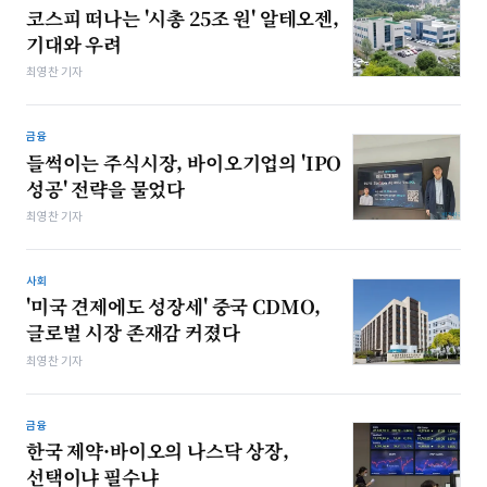
코스피 떠나는 '시총 25조 원' 알테오젠,
기대와 우려
최영찬 기자
금융
들썩이는 주식시장, 바이오기업의 'IPO
성공' 전략을 물었다
최영찬 기자
사회
'미국 견제에도 성장세' 중국 CDMO,
글로벌 시장 존재감 커졌다
최영찬 기자
금융
한국 제약·바이오의 나스닥 상장,
선택이냐 필수냐