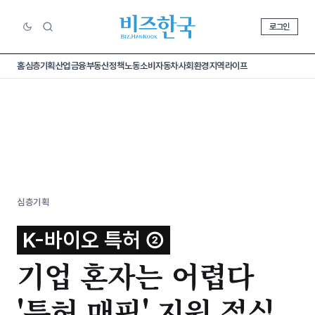
로그인
홈
심층기획
산업
금융
부동산
정책
노동
소비
자동차
사회
환경
지역
라이프
심층기획
K-바이오 특허 ②
기업 혼자는 어렵다
'특허 매핑' 지원 절실