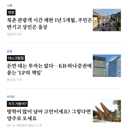
사회
현장
북촌 관광객 시간 제한 1년 5개월, 주민은
반기고 상인은 울상
정원혁 기자
금융
데스크칼럼
돈만 대는 투자는 없다…KB·하나증권에
묻는 ‘LP의 책임’
봉성창 기자
라이프
거기 가봤어?
방학이 많이 남아 고민이세요? 그렇다면
양주로 오세요
정수진 대중문화 칼럼니스트