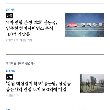
심층기획
단독
‘4자 연합 분쟁 격화’ 신동국,
임주현 한미사이언스 주식
100억 가압류
차형조 기자·최영찬 기자
에이비엘바이오 관련기사
심층기획
단독
'강남 핵심입지 확보' 종근당, 삼성동
봉은사역 인접 토지 500억에 매입
차형조 기자