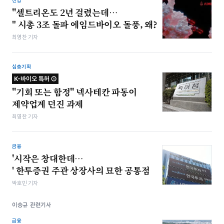
산업
"셀트리온도 2년 걸렸는데…
" 시총 3조 돌파 에임드바이오 돌풍, 왜?
최영찬 기자
심층기획
K-바이오 특허 ①
"기회 또는 함정" 넥사테칸 파동이
제약업계 던진 과제
최영찬 기자
금융
'시작은 창대한데…
' 한투증권 주관 상장사의 묘한 공통점
박호민 기자
이승규 관련기사
금융