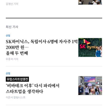
김명선 기자
최신 기사
산업
SK하이닉스, 독립이사 6명에 자사주 1억
2000만 원…
올해 두 번째
우종국 기자
산업
유럽스타트업열전
‘비바테크 이후’ 다시 파리에서
스타트업을 생각하다
이은서 칼럼니스트