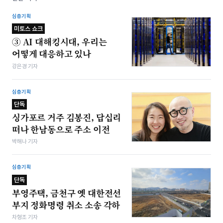
심층기획
미토스 쇼크
③ AI 대해킹시대, 우리는
어떻게 대응하고 있나
강은경 기자
심층기획
단독
싱가포르 거주 김봉진, 답십리
떠나 한남동으로 주소 이전
박해나 기자
심층기획
단독
부영주택, 금천구 옛 대한전선
부지 정화명령 취소 소송 각하
차형조 기자