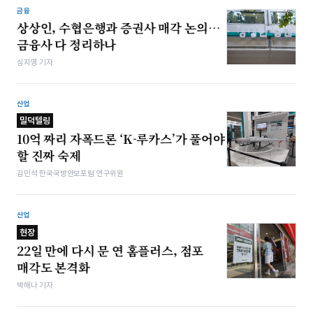
금융
상상인, 수협은행과 증권사 매각 논의…
금융사 다 정리하나
심지영 기자
산업
밀덕텔링
10억 짜리 자폭드론 ‘K-루카스’가 풀어야
할 진짜 숙제
김민석 한국국방안보포럼 연구위원
산업
현장
22일 만에 다시 문 연 홈플러스, 점포
매각도 본격화
박해나 기자