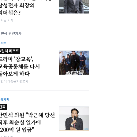
삼성전자 회장의
리더십은?
심지영 기자
안민석 관련기사
라이프
K컬처 리포트
드라마 '참교육',
교육공동체를 다시
돌아보게 하다
김헌식 대중문화평론가
심층기획
단독
안민석 의원 "박근혜 당선
직후 최순실 일가에
1200억 원 입금"