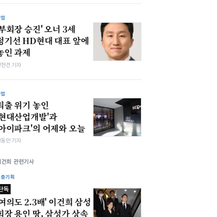
산업
'부회장 승진' 오너 3세
정기선 HD현대 대표 앞에
놓인 과제
전현건 기자
산업
퇴출 위기 놓인
'현대산업개발'과
'아이파크'의 어제와 오늘
정동민 기자
이건희 관련기사
심층기획
단독
'여의도 2.3배' 이건희 삼성
회장 용인 땅, 삼성가 상속