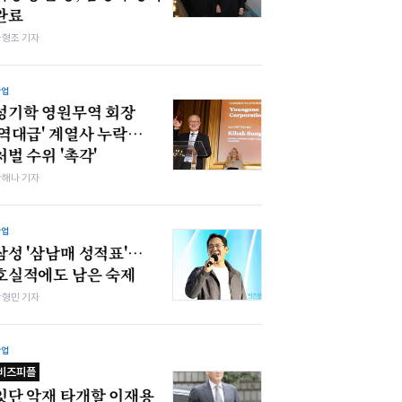
완료
차형조 기자
산업
성기학 영원무역 회장
'역대급' 계열사 누락…
처벌 수위 '촉각'
박해나 기자
산업
삼성 '삼남매 성적표'…
호실적에도 남은 숙제
박형민 기자
산업
비즈피플
잇단 악재 타개할 이재용