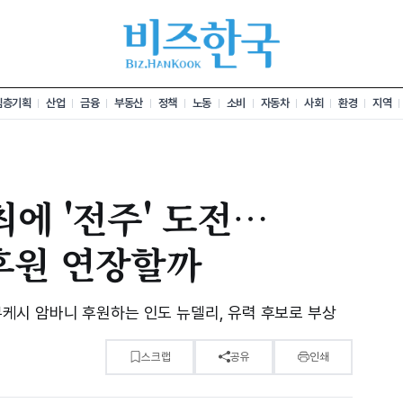
심층기획
산업
금융
부동산
정책
노동
소비
자동차
사회
환경
지역
최에 '전주' 도전…
 후원 연장할까
…무케시 암바니 후원하는 인도 뉴델리, 유력 후보로 부상
스크랩
공유
인쇄