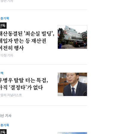
문상현 기자
심층기획
단독
재산동결된 '최순실 빌딩',
세입자 받는 등 재산권
여전히 행사
여다정 기자
정책
우병우 탈탈 터는 특검,
아직 ‘결정타’가 없다
남윤하 저널리스트
최신 기사
심층기획
단독