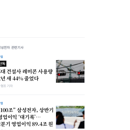
삼성전자 관련기사
산업
단독
5대 건설사 레미콘 사용량
2년 새 44% 줄었다
차형조 기자
산업
“100조” 삼성전자, 상반기
영업이익 ‘대기록’…
2분기 영업이익 89.4조 원