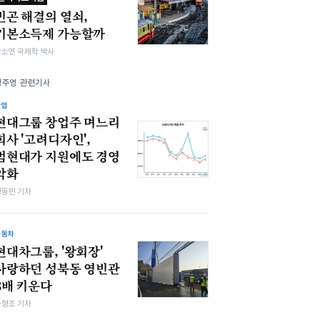
빈곤 해결의 열쇠,
기본소득제 가능할까
박소연 국제학 박사
정주영 관련기사
산업
현대그룹 창업주 며느리
회사 '고려디자인',
범현대가 지원에도 경영
악화
정동민 기자
자동차
현대차그룹, '왕회장'
사랑하던 성북동 영빈관
3배 키운다
차형조 기자