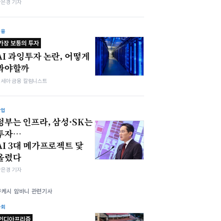
강은경 기자
금융
가장 보통의 투자
AI 과잉투자 논란, 어떻게
봐야할까
김세아 금융 칼럼니스트
산업
정부는 인프라, 삼성·SK는
투자…
AI 3대 메가프로젝트 닻
올렸다
강은경 기자
무케시 암바니 관련기사
사회
인디아프리즘