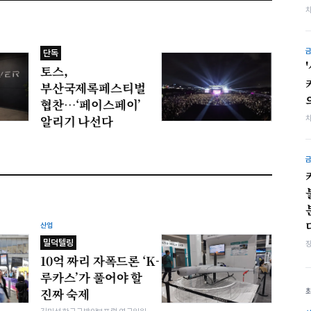
단독
토스,
부산국제록페스티벌
협찬…‘페이스페이’
알리기 나선다
산업
밀덕텔링
10억 짜리 자폭드론 ‘K-
루카스’가 풀어야 할
진짜 숙제