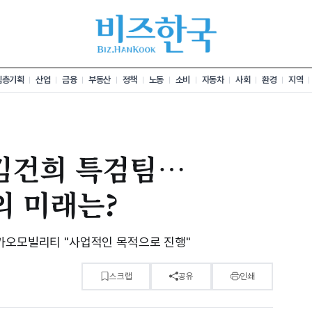
심층기획
산업
금융
부동산
정책
노동
소비
자동차
사회
환경
지역
 김건희 특검팀…
 미래는?
카오모빌리티 "사업적인 목적으로 진행"
스크랩
공유
인쇄