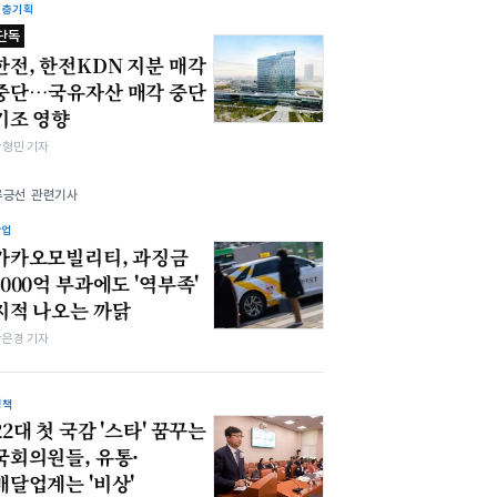
심층기획
단독
한전, 한전KDN 지분 매각
중단…국유자산 매각 중단
기조 영향
박형민 기자
류긍선 관련기사
산업
카카오모빌리티, 과징금
1000억 부과에도 '역부족'
지적 나오는 까닭
강은경 기자
정책
22대 첫 국감 '스타' 꿈꾸는
국회의원들, 유통·
배달업계는 '비상'