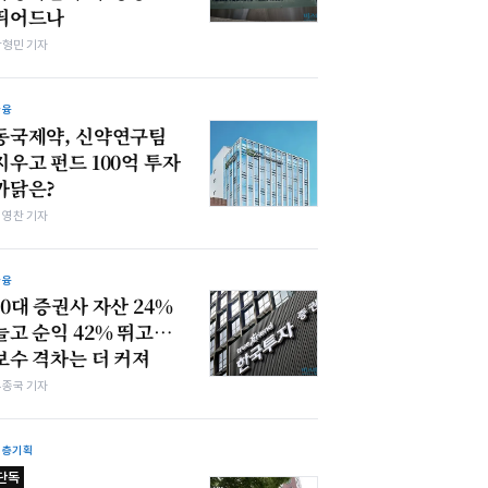
뛰어드나
박형민 기자
금융
동국제약, 신약연구팀
지우고 펀드 100억 투자
까닭은?
최영찬 기자
금융
10대 증권사 자산 24%
늘고 순익 42% 뛰고…
보수 격차는 더 커져
우종국 기자
심층기획
단독