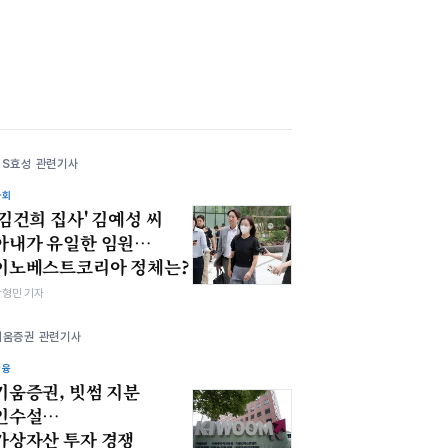
HS효성 관련기사
사회
'김건희 집사' 김예성 씨
아내가 유일한 임원…
이노베스트코리아 정체는?
박형민 기자
키움증권 관련기사
금융
키움증권, 빗썸 지분
인수설…
가상자산 투자 경쟁