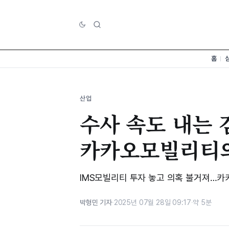
홈
산업
수사 속도 내는
카카오모빌리티의
IMS모빌리티 투자 놓고 의혹 불거져…카
박형민 기자
·
2025년 07월 28일 09:17
·
약 5분