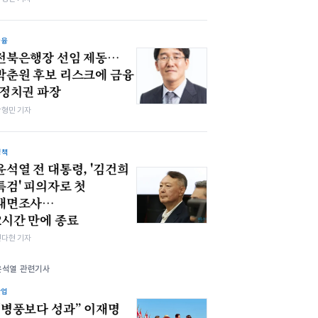
금융
전북은행장 선임 제동…
박춘원 후보 리스크에 금융
·정치권 파장
박형민 기자
정책
윤석열 전 대통령, '김건희
특검' 피의자로 첫
대면조사…
2시간 만에 종료
전다현 기자
윤석열 관련기사
산업
“병풍보다 성과” 이재명