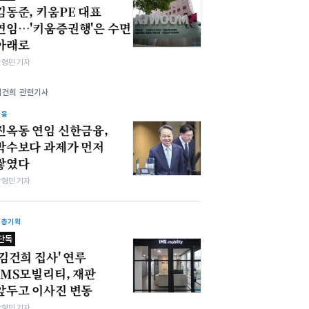
김동준, 키움PE 대표
연임…'키움증권행'은 수면
아래로
박형민 기자
김건희 관련기사
금융
진옥동 연임 신한금융,
박수보다 과제가 먼저
쌓였다
박형민 기자
심층기획
단독
'김건희 집사' 연루
IMS모빌리티, 재판
앞두고 이사진 변동
박형민 기자