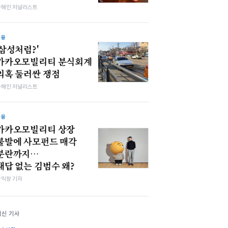
차해인 저널리스트
금융
'삼성처럼?'
카카오모빌리티 분식회계
의혹 둘러싼 쟁점
차해인 저널리스트
금융
카카오모빌리티 상장
불발에 사모펀드 매각
분란까지…
대답 없는 김범수 왜?
장익창 기자
최신 기사