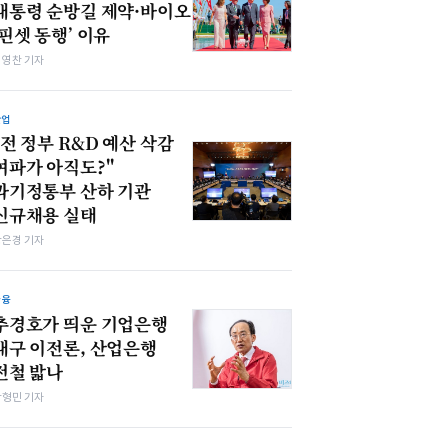
대통령 순방길 제약·바이오
‘핀셋 동행’ 이유
최영찬 기자
산업
"전 정부 R&D 예산 삭감
여파가 아직도?"
과기정통부 산하 기관
신규채용 실태
강은경 기자
금융
추경호가 띄운 기업은행
대구 이전론, 산업은행
전철 밟나
박형민 기자