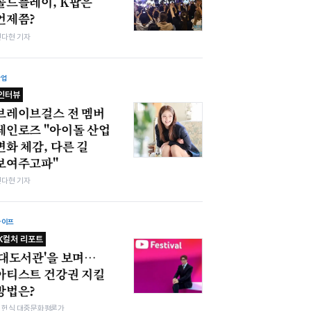
콜드플레이, K팝은
언제쯤?
전다현 기자
산업
인터뷰
브레이브걸스 전 멤버
제인로즈 "아이돌 산업
변화 체감, 다른 길
보여주고파"
전다현 기자
라이프
K컬처 리포트
'대도서관'을 보며…
아티스트 건강권 지킬
방법은?
김헌식 대중문화평론가