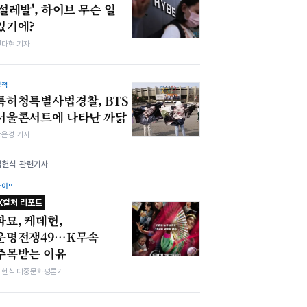
'설레발', 하이브 무슨 일
있기에?
전다현 기자
정책
특허청특별사법경찰, BTS
서울콘서트에 나타난 까닭
강은경 기자
김헌식 관련기사
라이프
K컬처 리포트
파묘, 케데헌,
운명전쟁49…K무속
주목받는 이유
김헌식 대중문화평론가