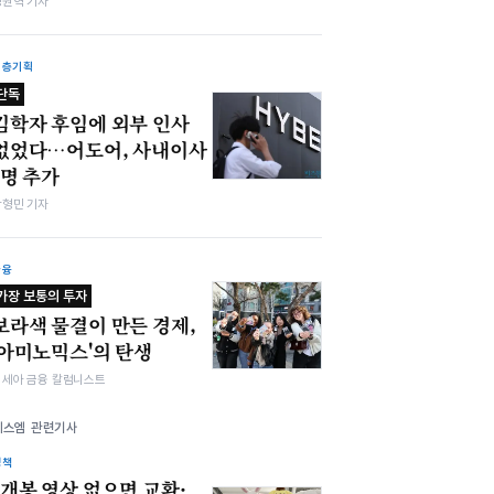
정원혁 기자
심층기획
단독
김학자 후임에 외부 인사
없었다…어도어, 사내이사
1명 추가
박형민 기자
금융
가장 보통의 투자
보라색 물결이 만든 경제,
'아미노믹스'의 탄생
김세아 금융 칼럼니스트
에스엠 관련기사
정책
"개봉 영상 없으면 교환·