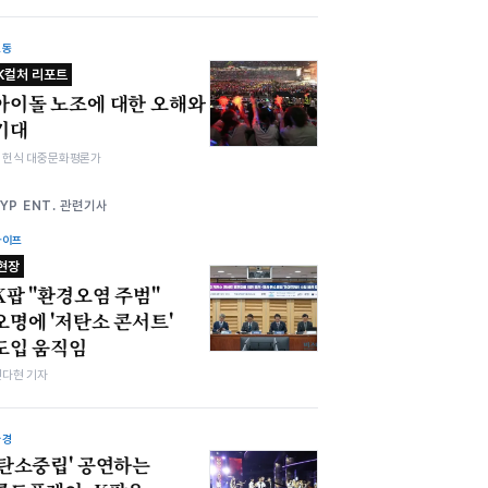
노동
K컬처 리포트
아이돌 노조에 대한 오해와
기대
김헌식 대중문화평론가
JYP ENT. 관련기사
라이프
현장
K팝 "환경오염 주범"
오명에 '저탄소 콘서트'
도입 움직임
전다현 기자
환경
'탄소중립' 공연하는