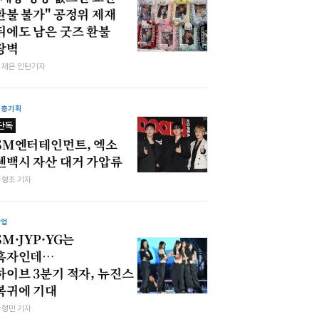
환불 불가" 공정위 제재
뒤에도 남은 굿즈 환불
장벽
김재은 인턴기자
심층기획
단독
SM엔터테인먼트, 엑소
첸백시 자산 대거 가압류
차형조 기자
산업
SM·JYP·YG는
흑자인데…
하이브 3분기 적자, 뉴진스
복귀에 기대
박형민 기자