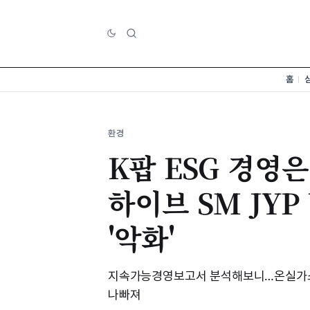
홈
환경
K팝 ESG 경영은
하이브 SM JYP
'악화'
지속가능경영보고서 분석해보니…온실가스 
나빠져