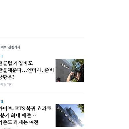
하이브 관련기사
소비
팬클럽 가입비도
환불해준다...엔터사, 준비
상황은?
윤채현 기자
산업
하이브, BTS 복귀 효과로
1분기 최대 매출…
의존도 과제는 여전