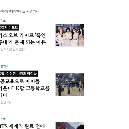
와이지엔터테인먼트 관련기사
라이프
K컬처 리포트
키스 오브 라이프 '흑인
흉내'가 문제 되는 이유
김헌식 대중문화평론가
심층기획
K팝: 이상한 나라의 아이돌
"공교육으로 아이돌
키운다" K팝 고등학교를
가다
전현건 기자
라이프
BTS 재계약 완료 전에