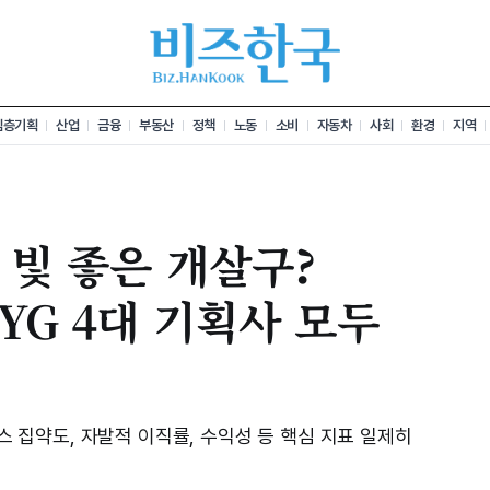
심층기획
산업
금융
부동산
정책
노동
소비
자동차
사회
환경
지역
 빛 좋은 개살구?
 YG 4대 기획사 모두
집약도, 자발적 이직률, 수익성 등 핵심 지표 일제히