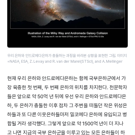
우리 은하와 안드로메다은하가 충돌하는 과정을 바라본 상황을 표현한 그림. 이미지
=NASA, ESA, Z. Levay and R. van der Marel(STScI), and A. Mellinger
현재 우리 은하와 안드로메다은하는 함께 국부은하군에서 가
장 육중한 첫 번째, 두 번째 은하의 위치를 차지한다. 천문학자
들은 앞으로 약 50억 년 뒤에 우선 우리 은하와 안드로메다은
하, 두 은하가 충돌한 이후 점차 그 주변을 떠돌던 작은 위성은
하들과 또 다른 이웃은하들마저 밀코메다 은하에 유입되고 병
합될 거라 생각했다. 그렇게 앞으로 약 1500억 년이 더 지나
고 나면 지금의 국부 은하군을 이루고 있는 모든 은하들이 하