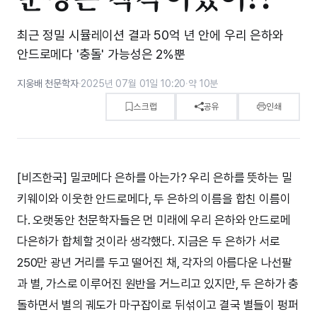
최근 정밀 시뮬레이션 결과 50억 년 안에 우리 은하와
안드로메다 '충돌' 가능성은 2%뿐
지웅배 천문학자
·
2025년 07월 01일 10:20
·
약 10분
스크랩
공유
인쇄
[비즈한국] 밀코메다 은하를 아는가? 우리 은하를 뜻하는 밀
키웨이와 이웃한 안드로메다, 두 은하의 이름을 합친 이름이
다. 오랫동안 천문학자들은 먼 미래에 우리 은하와 안드로메
다은하가 합체할 것이라 생각했다. 지금은 두 은하가 서로
250만 광년 거리를 두고 떨어진 채, 각자의 아름다운 나선팔
과 별, 가스로 이루어진 원반을 거느리고 있지만, 두 은하가 충
돌하면서 별의 궤도가 마구잡이로 뒤섞이고 결국 별들이 펑퍼