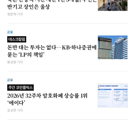
반기고 상인은 울상
정원혁 기자
금융
데스크칼럼
돈만 대는 투자는 없다…KB·하나증권에
묻는 ‘LP의 책임’
봉성창 기자
금융
주간 코인플릭스
2026년 32주차 암호화폐 상승률 1위
‘에이다’
김상연 기자