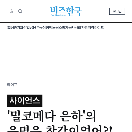
로그인
홈
심층기획
산업
금융
부동산
정책
노동
소비
자동차
사회
환경
지역
라이프
라이프
사이언스
'밀코메다 은하'의
운명은 착각이었어?!