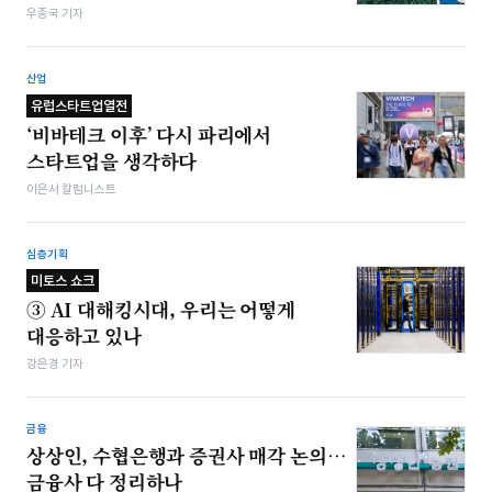
우종국 기자
산업
유럽스타트업열전
‘비바테크 이후’ 다시 파리에서
스타트업을 생각하다
이은서 칼럼니스트
심층기획
미토스 쇼크
③ AI 대해킹시대, 우리는 어떻게
대응하고 있나
강은경 기자
금융
상상인, 수협은행과 증권사 매각 논의…
금융사 다 정리하나