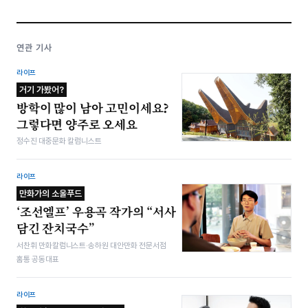
연관 기사
라이프
거기 가봤어?
방학이 많이 남아 고민이세요?
그렇다면 양주로 오세요
정수진 대중문화 칼럼니스트
라이프
만화가의 소울푸드
‘조선엘프’ 우용곡 작가의 “서사
담긴 잔치국수”
서찬휘 만화칼럼니스트·송하원 대안만화 전문서점
홈통 공동대표
라이프