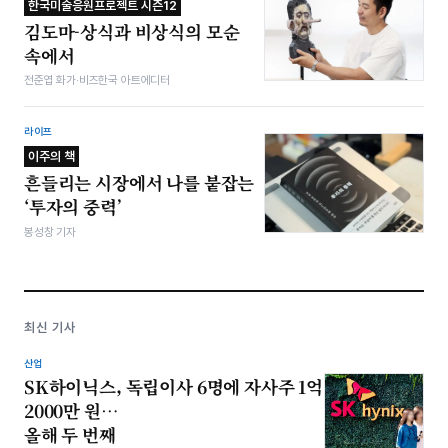
한국미술응원프로젝트 시즌12
김도마-상식과 비상식의 모순
속에서
전준엽 화가·비즈한국 아트에디터
라이프
이주의 책
흔들리는 시장에서 나를 붙잡는
‘투자의 중력’
봉성창 기자
최신 기사
산업
SK하이닉스, 독립이사 6명에 자사주 1억
2000만 원…
올해 두 번째