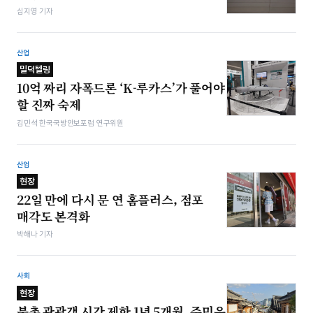
심지영 기자
산업
밀덕텔링
10억 짜리 자폭드론 ‘K-루카스’가 풀어야
할 진짜 숙제
김민석 한국국방안보포럼 연구위원
산업
현장
22일 만에 다시 문 연 홈플러스, 점포
매각도 본격화
박해나 기자
사회
현장
북촌 관광객 시간 제한 1년 5개월, 주민은