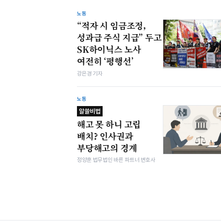
노동
“적자 시 임금조정,
성과급 주식 지급” 두고
SK하이닉스 노사
여전히 ‘평행선’
강은경 기자
노동
알쓸비법
해고 못 하니 고립
배치? 인사권과
부당해고의 경계
정양훈 법무법인 바른 파트너 변호사