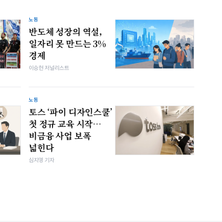
노동
반도체 성장의 역설,
일자리 못 만드는 3%
경제
이승현 저널리스트
노동
토스 ‘파이 디자인스쿨’
첫 정규 교육 시작…
비금융 사업 보폭
넓힌다
심지영 기자