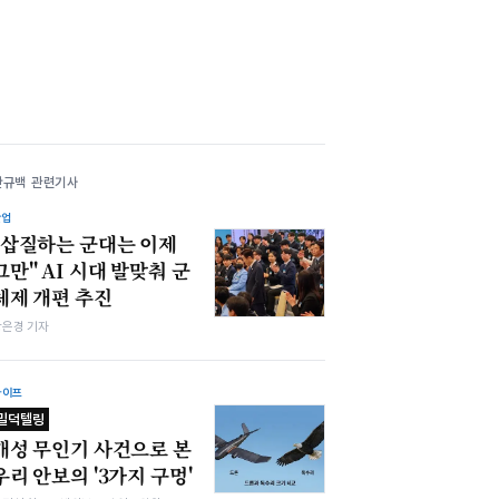
안규백 관련기사
산업
"삽질하는 군대는 이제
그만" AI 시대 발맞춰 군
체제 개편 추진
강은경 기자
라이프
밀덕텔링
개성 무인기 사건으로 본
우리 안보의 '3가지 구멍'