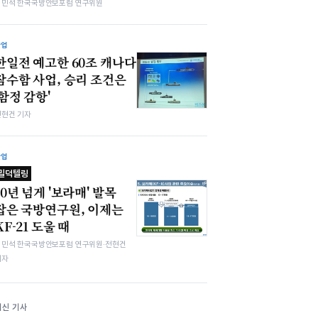
김민석 한국국방안보포럼 연구위원
산업
한일전 예고한 60조 캐나다
잠수함 사업, 승리 조건은
'함정 감항'
전현건 기자
산업
밀덕텔링
10년 넘게 '보라매' 발목
잡은 국방연구원, 이제는
KF-21 도울 때
김민석 한국국방안보포럼 연구위원·전현건
기자
최신 기사