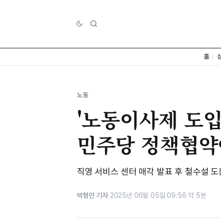
홈
노동
'노동이사제 도입
민주당 정책협약
직영 서비스 센터 매각 발표 후 철수설 
박형민 기자
·
2025년 06월 05일 09:56
·
약 5분