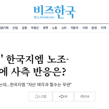
심층기획
산업
금융
부동산
정책
노동
소비
자동차
사회
환경
지역
' 한국지엠 노조-
에 사측 반응은?
도는데…한국지엠 "자산 매각과 철수는 무관"
스크랩
공유
인쇄