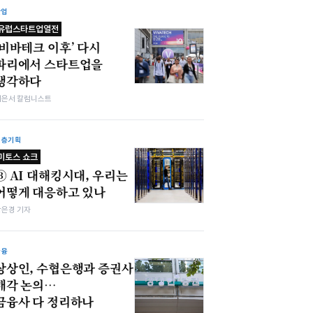
산업
유럽스타트업열전
‘비바테크 이후’ 다시
파리에서 스타트업을
생각하다
이은서 칼럼니스트
심층기획
미토스 쇼크
③ AI 대해킹시대, 우리는
어떻게 대응하고 있나
강은경 기자
금융
상상인, 수협은행과 증권사
매각 논의…
금융사 다 정리하나