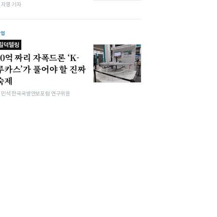
심지영 기자
산업
밀덕텔링
10억 짜리 자폭드론 ‘K-
루카스’가 풀어야 할 진짜
숙제
김민석 한국국방안보포럼 연구위원