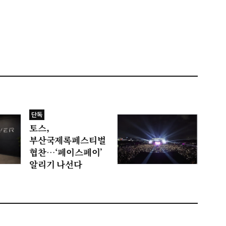
단독
토스,
부산국제록페스티벌
협찬…‘페이스페이’
알리기 나선다