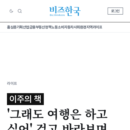
로그인
홈
심층기획
산업
금융
부동산
정책
노동
소비
자동차
사회
환경
지역
라이프
라이프
이주의 책
'그래도 여행은 하고
싶어' 걷고 바라보며