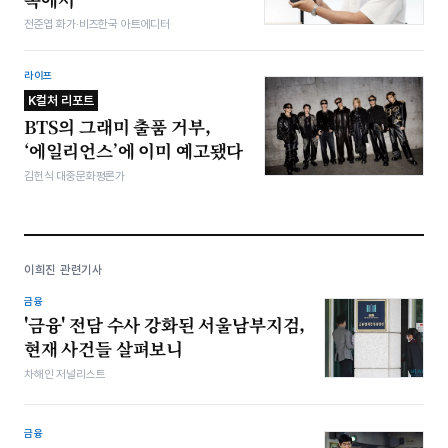
전준엽 화가·비즈한국 아트에디터
라이프
K컬처 리포트
BTS의 그래미 출품 거부,
‘에일리언스’에 이미 예고됐다
김헌식 대중문화평론가
이희진 관련기사
금융
'금융' 전담 수사 강화된 서울남부지검,
현재 사건들 살펴보니
차해인 저널리스트
금융