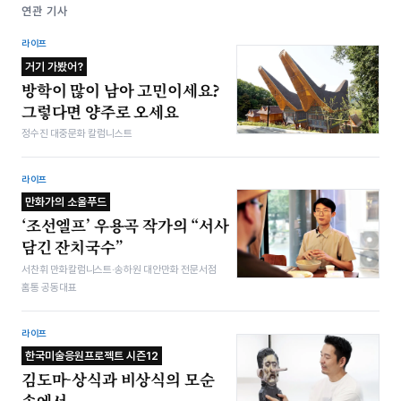
연관 기사
라이프
거기 가봤어?
방학이 많이 남아 고민이세요?
그렇다면 양주로 오세요
정수진 대중문화 칼럼니스트
라이프
만화가의 소울푸드
‘조선엘프’ 우용곡 작가의 “서사
담긴 잔치국수”
서찬휘 만화칼럼니스트·송하원 대안만화 전문서점
홈통 공동대표
라이프
한국미술응원프로젝트 시즌12
김도마-상식과 비상식의 모순
속에서