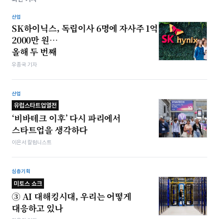
산업
SK하이닉스, 독립이사 6명에 자사주 1억
2000만 원…
올해 두 번째
우종국 기자
산업
유럽스타트업열전
‘비바테크 이후’ 다시 파리에서
스타트업을 생각하다
이은서 칼럼니스트
심층기획
미토스 쇼크
③ AI 대해킹시대, 우리는 어떻게
대응하고 있나