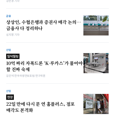
강은경 기자
금융
상상인, 수협은행과 증권사 매각 논의…
금융사 다 정리하나
심지영 기자
산업
밀덕텔링
10억 짜리 자폭드론 ‘K-루카스’가 풀어야
할 진짜 숙제
김민석 한국국방안보포럼 연구위원
산업
현장
22일 만에 다시 문 연 홈플러스, 점포
매각도 본격화