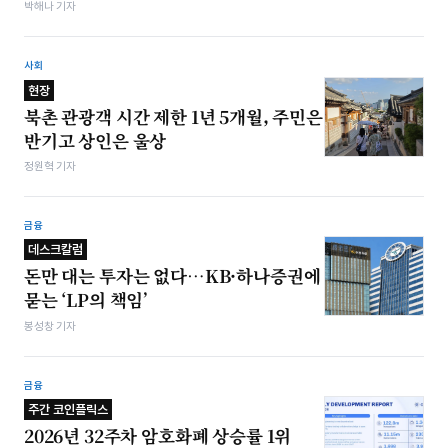
박해나 기자
사회
현장
북촌 관광객 시간 제한 1년 5개월, 주민은
반기고 상인은 울상
정원혁 기자
금융
데스크칼럼
돈만 대는 투자는 없다…KB·하나증권에
묻는 ‘LP의 책임’
봉성창 기자
금융
주간 코인플릭스
2026년 32주차 암호화폐 상승률 1위