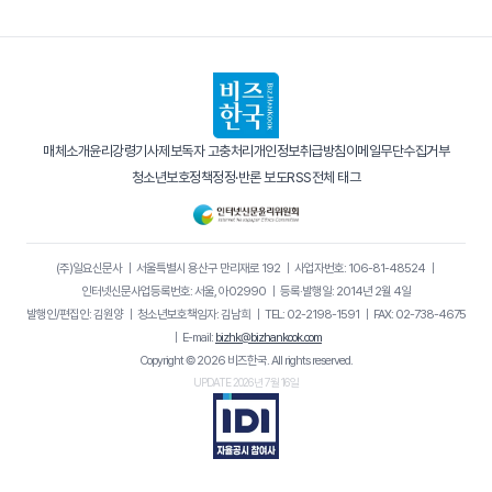
매체소개
윤리강령
기사제보
독자 고충처리
개인정보취급방침
이메일무단수집거부
청소년보호정책
정정·반론 보도
RSS
전체 태그
(주)일요신문사
｜
서울특별시 용산구 만리재로 192
｜
사업자번호: 106-81-48524
｜
인터넷신문사업등록번호: 서울, 아02990
｜
등록·발행일: 2014년 2월 4일
발행인/편집인: 김원양
｜
청소년보호책임자: 김남희
｜
TEL: 02-2198-1591
｜
FAX: 02-738-4675
｜
E-mail:
bizhk@bizhankook.com
Copyright © 2026 비즈한국. All rights reserved.
UPDATE 2026년 7월 16일