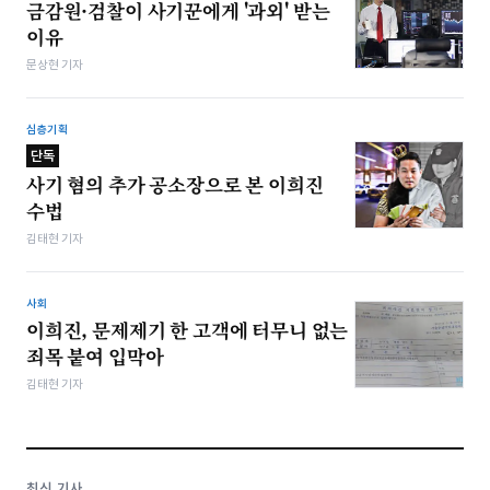
금감원·검찰이 사기꾼에게 '과외' 받는
이유
문상현 기자
심층기획
단독
사기 혐의 추가 공소장으로 본 이희진
수법
김태현 기자
사회
이희진, 문제제기 한 고객에 터무니 없는
죄목 붙여 입막아
김태현 기자
최신 기사