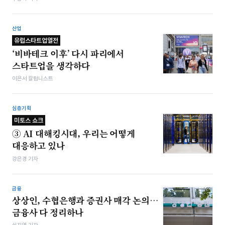
산업
유럽스타트업열전
‘비바테크 이후’ 다시 파리에서
스타트업을 생각하다
이은서 칼럼니스트
심층기획
미토스 쇼크
③ AI 대해킹시대, 우리는 어떻게
대응하고 있나
강은경 기자
금융
상상인, 수협은행과 증권사 매각 논의…
금융사 다 정리하나