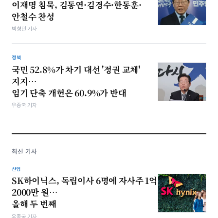
이재명 침묵, 김동연·김경수·한동훈·
안철수 찬성
박형민 기자
정책
국민 52.8%가 차기 대선 '정권 교체'
지지…
임기 단축 개헌은 60.9%가 반대
우종국 기자
최신 기사
산업
SK하이닉스, 독립이사 6명에 자사주 1억
2000만 원…
올해 두 번째
우종국 기자