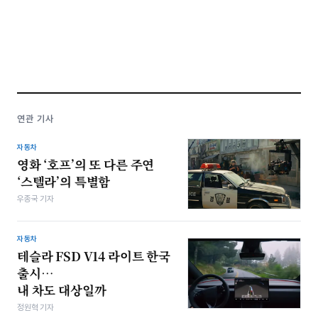
연관 기사
자동차
영화 ‘호프’의 또 다른 주연
‘스텔라’의 특별함
우종국 기자
자동차
테슬라 FSD V14 라이트 한국
출시…
내 차도 대상일까
정원혁 기자