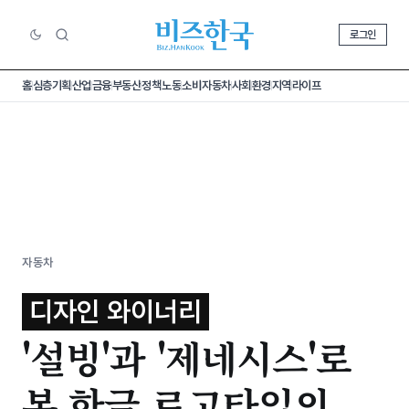
로그인
홈
심층기획
산업
금융
부동산
정책
노동
소비
자동차
사회
환경
지역
라이프
자동차
디자인 와이너리
'설빙'과 '제네시스'로
본 한글 로고타입의