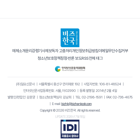
매체소개
윤리강령
기사제보
독자 고충처리
개인정보취급방침
이메일무단수집거부
청소년보호정책
정정·반론 보도
RSS
전체 태그
(주)일요신문사
｜
서울특별시 용산구 만리재로 192
｜
사업자번호: 106-81-48524
｜
인터넷신문사업등록번호: 서울, 아02990
｜
등록·발행일: 2014년 2월 4일
발행인/편집인: 김원양
｜
청소년보호책임자: 김남희
｜
TEL: 02-2198-1591
｜
FAX: 02-738-4675
｜
E-mail:
bizhk@bizhankook.com
Copyright © 2026 비즈한국. All rights reserved.
UPDATE 2026년 7월 16일