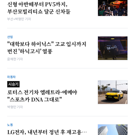
신형 아반떼부터 PV5까지,
부산모빌리티쇼 달군 신차들
부산=박형민 기자
산업
"대학보다 하이닉스" 고교 입시까지
번진 '하닉고시' 열풍
윤채현 기자
자동차
시승기
로터스 전기차 엘레트라·에메야
"스포츠카 DNA 그대로"
박형민 기자
노동
LG전자, 내년부터 정년 후 재고용…