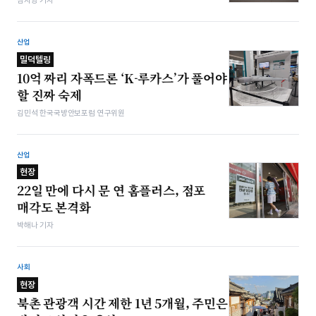
심지영 기자
산업
밀덕텔링
10억 짜리 자폭드론 ‘K-루카스’가 풀어야
할 진짜 숙제
김민석 한국국방안보포럼 연구위원
산업
현장
22일 만에 다시 문 연 홈플러스, 점포
매각도 본격화
박해나 기자
사회
현장
북촌 관광객 시간 제한 1년 5개월, 주민은