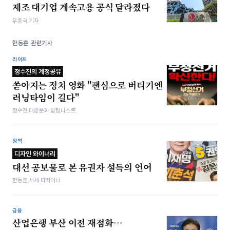
제조 대기업 계속고용 공식 달라졌다
우종국 기자
한동훈 관련기사
라이프
정수진의 계정공유
쏟아지는 정치 영화 "팬심으로 버티기엔
러닝타임이 길다"
정수진 대중문화 칼럼니스트
정책
디자인 와이너리
대선 공보물로 본 유권자 설득의 언어
한동훈 서체 디자이너
금융
산업은행 부산 이전 재점화…