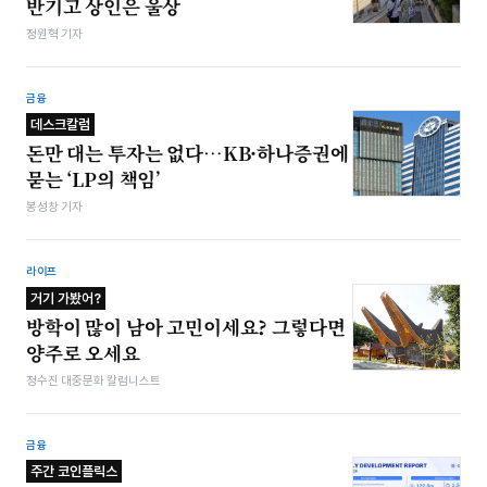
반기고 상인은 울상
정원혁 기자
금융
데스크칼럼
돈만 대는 투자는 없다…KB·하나증권에
묻는 ‘LP의 책임’
봉성창 기자
라이프
거기 가봤어?
방학이 많이 남아 고민이세요? 그렇다면
양주로 오세요
정수진 대중문화 칼럼니스트
금융
주간 코인플릭스