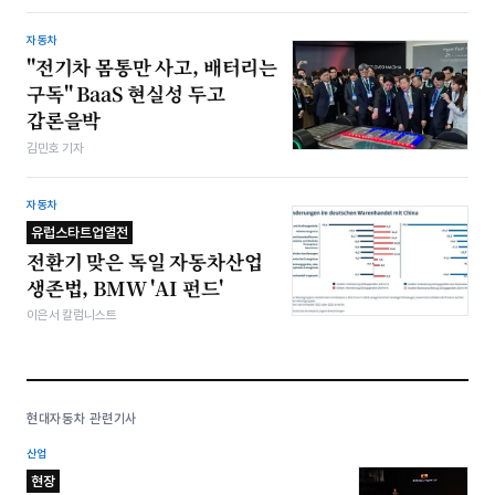
자동차
"전기차 몸통만 사고, 배터리는
구독" BaaS 현실성 두고
갑론을박
김민호 기자
자동차
유럽스타트업열전
전환기 맞은 독일 자동차산업
생존법, BMW 'AI 펀드'
이은서 칼럼니스트
현대자동차 관련기사
산업
현장