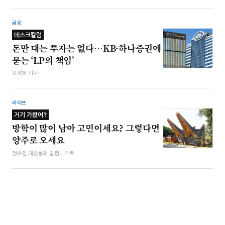
금융
데스크칼럼
돈만 대는 투자는 없다…KB·하나증권에
묻는 ‘LP의 책임’
봉성창 기자
라이프
거기 가봤어?
방학이 많이 남아 고민이세요? 그렇다면
양주로 오세요
정수진 대중문화 칼럼니스트