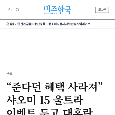
로그인
홈
심층기획
산업
금융
부동산
정책
노동
소비
자동차
사회
환경
지역
라이프
산업
“준다던 혜택 사라져”
샤오미 15 울트라
이벤트 두고 대혼란