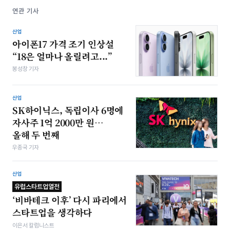
연관 기사
산업
아이폰17 가격 조기 인상설
“18은 얼마나 올릴려고...”
봉성창 기자
산업
SK하이닉스, 독립이사 6명에
자사주 1억 2000만 원…
올해 두 번째
우종국 기자
산업
유럽스타트업열전
‘비바테크 이후’ 다시 파리에서
스타트업을 생각하다
이은서 칼럼니스트