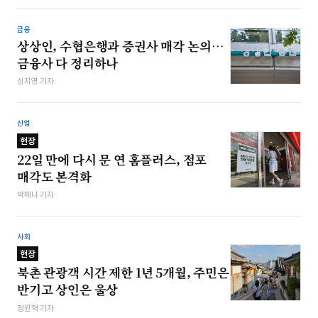
금융
상상인, 수협은행과 증권사 매각 논의…
금융사 다 정리하나
심지영 기자
산업
현장
22일 만에 다시 문 연 홈플러스, 점포
매각도 본격화
박해나 기자
사회
현장
북촌 관광객 시간 제한 1년 5개월, 주민은
반기고 상인은 울상
정원혁 기자