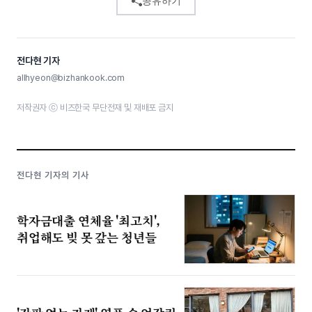
공유하기
전다현 기자
allhyeon@bizhankook.com
저작권자 ⓒ 비즈한국 무단전재 및 재배포 금지
전다현 기자의 기사
학자금대출 연체율 '최고치',
취업해도 빚 못 갚는 청년들