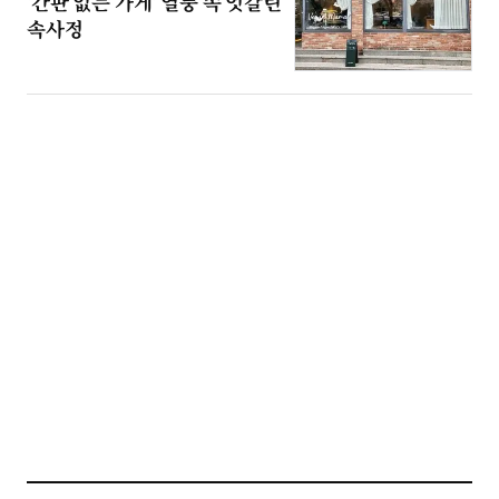
'간판 없는 가게' 열풍 속 엇갈린
속사정