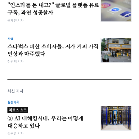
"인스타를 돈 내고?" 글로벌 플랫폼 유료
구독, 과연 성공할까
윤채현 기자
산업
스타벅스 피한 소비자들, 저가 커피 가격
인상과 마주했다
정원혁 기자
최신 기사
심층기획
미토스 쇼크
③ AI 대해킹시대, 우리는 어떻게
대응하고 있나
강은경 기자