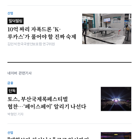
산업
밀덕텔링
10억 짜리 자폭드론 ‘K-
루카스’가 풀어야 할 진짜 숙제
김민석 한국국방안보포럼 연구위원
네이버 관련기사
금융
단독
토스, 부산국제록페스티벌
협찬…‘페이스페이’ 알리기 나선다
박형민 기자
산업