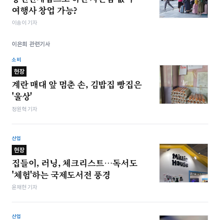
여행사 창업 가능?
이송이 기자
이은희 관련기사
소비
현장
계란 매대 앞 멈춘 손, 김밥집 빵집은
'울상'
정원혁 기자
산업
현장
집들이, 러닝, 체크리스트…독서도
'체험'하는 국제도서전 풍경
윤채현 기자
산업