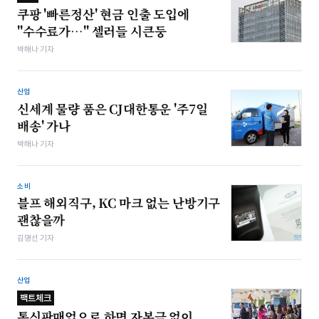
쿠팡 '빠른정산' 현금 인출 도입에
"수수료가…" 셀러들 시큰둥
박해나 기자
산업
신세계 물량 품은 CJ대한통운 '주7일
배송' 가나
박해나 기자
소비
블프 해외직구, KC 마크 없는 난방기구
괜찮을까
김명선 기자
산업
팩트체크
통신판매업으로 하면 자본금 없이