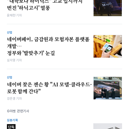
"대학보다 하이닉스" 고교 입시까지
번진 '하닉고시' 열풍
윤채현 기자
산업
네이버페이, 금감원과 모험자본 플랫폼
개발…
정부와 '발맞추기' 눈길
심지영 기자
산업
네이버 찾은 젠슨 황 "AI 모델·클라우드·
로봇 함께 간다"
강은경 기자
G마켓 관련기사
심층기획
단독