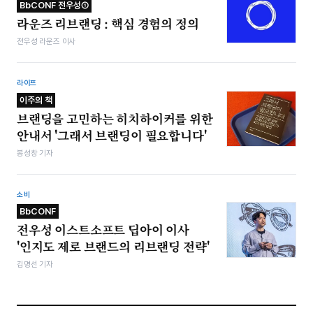
BbCONF 전우성①
라운즈 리브랜딩 : 핵심 경험의 정의
전우성 라운즈 이사
라이프
이주의 책
브랜딩을 고민하는 히치하이커를 위한
안내서 '그래서 브랜딩이 필요합니다'
봉성창 기자
소비
BbCONF
전우성 이스트소프트 딥아이 이사
'인지도 제로 브랜드의 리브랜딩 전략'
김명선 기자