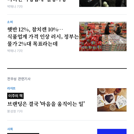
박해나 기자
소비
햇반 12%, 참치캔 10%…
식품업계 가격 인상 러시, 정부는
물가 2%대 목표라는데
박해나 기자
전우성 관련기사
라이프
이주의 책
브랜딩은 결국 '마음을 움직이는 일'
봉성창 기자
사회