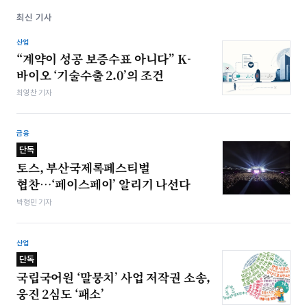
최신 기사
산업
“계약이 성공 보증수표 아니다” K-
바이오 ‘기술수출 2.0’의 조건
최영찬 기자
금융
단독
토스, 부산국제록페스티벌
협찬…‘페이스페이’ 알리기 나선다
박형민 기자
산업
단독
국립국어원 ‘말뭉치’ 사업 저작권 소송,
웅진 2심도 ‘패소’