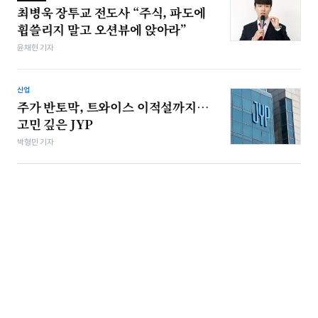
최병욱 장투교 전도사 “주식, 파도에
휩쓸리지 말고 오션뷰에 앉아라”
윤채현 기자
산업
주가 반토막, 트와이스 이적설까지…
고민 깊은 JYP
박형민 기자