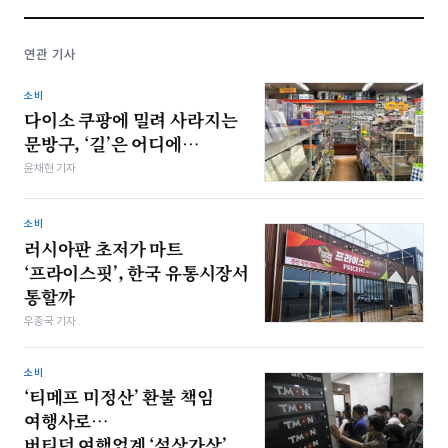
연관 기사
소비
다이소 쿠팡에 밀려 사라지는
문방구, ‘길’은 어디에…
윤채현 기자
소비
러시아판 초저가 마트
‘프라이스핏’, 한국 유통시장서
통할까
우종국 기자
소비
‘티메프 미정산’ 환불 책임
여행사로…
버티던 여행업계 ‘설상가상’