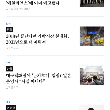
‘에일리언스’에 이미 예고됐다
김헌식 대중문화평론가
정책
현장
2018년 끝난다던 가락시장 현대화,
2031년으로 더 미뤄져
정원혁 기자
지역
단독
대구백화점에 ‘돈키호테’ 입점? 일본
운영사 “사실 아니다”
심지영 기자
금융
인터뷰