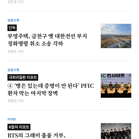
강은경 기자
심층기획
단독
부영주택, 금천구 옛 대한전선 부지
정화명령 취소 소송 각하
차형조 기자
심층기획
극희귀질환 리포트
④ ‘병은 있는데 증명이 안 된다’ PFIC
환자 막는 마지막 장벽
최영찬 기자
라이프
K컬처 리포트
BTS의 그래미 출품 거부,