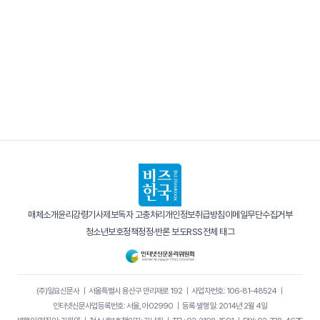
매체소개
윤리강령
기사제보
독자 고충처리
개인정보취급방침
이메일무단수집거부
청소년보호정책
정정·반론 보도
RSS
전체 태그
(주)일요신문사
｜
서울특별시 용산구 만리재로 192
｜
사업자번호: 106-81-48524
｜
인터넷신문사업등록번호: 서울, 아02990
｜
등록·발행일: 2014년 2월 4일