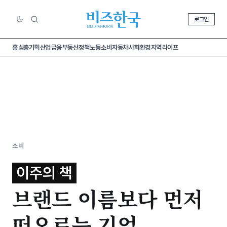
로그인
홈
심층기획
산업
금융
부동산
정책
노동
소비
자동차
사회
환경
지역
라이프
소비
이주의 책
브랜드 이름보다 먼저
떠오르는 기억