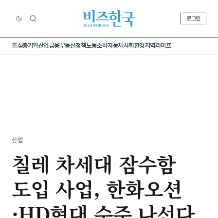
로그인
홈
심층기획
산업
금융
부동산
정책
노동
소비
자동차
사회
환경
지역
라이프
산업
칠레 차세대 잠수함
도입 사업, 한화오션
·HD현대 수주 나선다