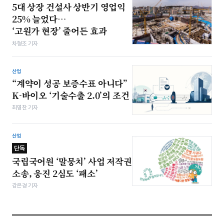
5대 상장 건설사 상반기 영업익
25% 늘었다…
‘고원가 현장’ 줄어든 효과
차형조 기자
산업
“계약이 성공 보증수표 아니다”
K-바이오 ‘기술수출 2.0’의 조건
최영찬 기자
산업
단독
국립국어원 ‘말뭉치’ 사업 저작권
소송, 웅진 2심도 ‘패소’
강은경 기자