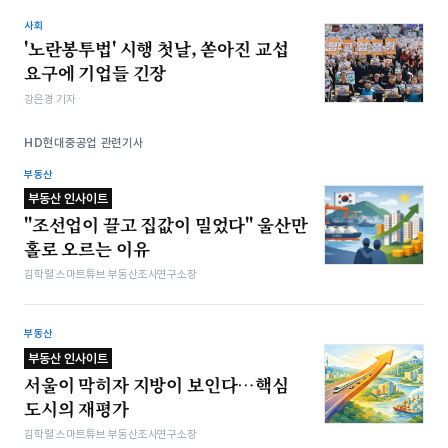
사회
'노란봉투법' 시행 첫날, 쏟아진 교섭
요구에 기업들 긴장
강은경 기자
HD현대중공업 관련기사
부동산
부동산 인사이트
"조선업이 끌고 집값이 밀었다" 울산만
홀로 오르는 이유
김학렬 스마트튜브 부동산조사연구소장
부동산
부동산 인사이트
서울이 막히자 지방이 보인다…핵심
도시의 재평가
김학렬 스마트튜브 부동산조사연구소장