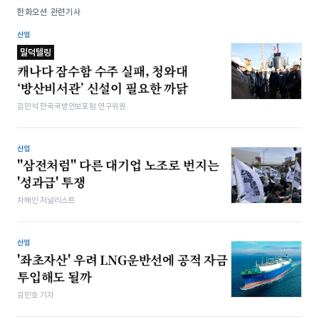
한화오션 관련기사
산업
밀덕텔링
캐나다 잠수함 수주 실패, 청와대
‘방산비서관’ 신설이 필요한 까닭
김민석 한국국방안보포럼 연구위원
산업
"삼전처럼" 다른 대기업 노조로 번지는
'성과급' 투쟁
차해인 저널리스트
산업
'좌초자산' 우려 LNG운반선에 공적 자금
투입해도 될까
김민호 기자