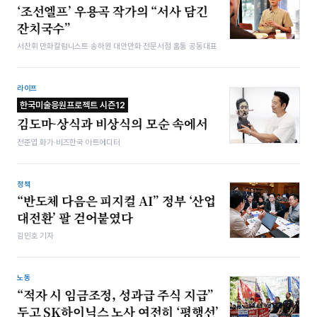
‘조선엘프’ 우용곡 작가의 “서사 담긴
잔치국수”
서찬휘 만화칼럼니스트·송하원 대안만화 전문서점 홈통 공동대표
라이프
한국미술응원프로젝트 시즌12
김도마-상식과 비상식의 모순 속에서
전준엽 화가·비즈한국 아트에디터
정책
“반도체 다음은 피지컬 AI” 정부 ‘산업
대전환’ 팔 걷어붙였다
김민호 기자
노동
“적자 시 임금조정, 성과급 주식 지급”
두고 SK하이닉스 노사 여전히 ‘평행선’