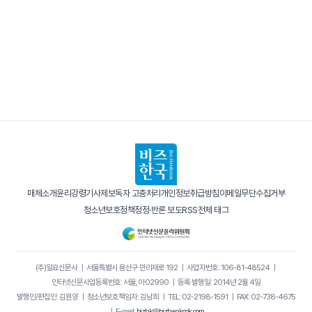
매체소개
윤리강령
기사제보
독자 고충처리
개인정보취급방침
이메일무단수집거부
청소년보호정책
정정·반론 보도
RSS
전체 태그
(주)일요신문사
｜
서울특별시 용산구 만리재로 192
｜
사업자번호: 106-81-48524
｜
인터넷신문사업등록번호: 서울, 아02990
｜
등록·발행일: 2014년 2월 4일
발행인/편집인: 김원양
｜
청소년보호책임자: 김남희
｜
TEL: 02-2198-1591
｜
FAX: 02-738-4675
｜
E-mail:
bizhk@bizhankook.com