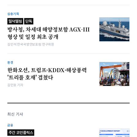
심층기획
밀덕텔링
단독
방사청, 차세대 해양정보함 AGX-III
형상 및 일정 최초 공개
김민석 한국국방안보포럼 연구위원
환경
한화오션, 트럼프·KDDX·해상풍력
'트리플 호재' 겹쳤다
김민호 기자
최신 기사
금융
주간 코인플릭스