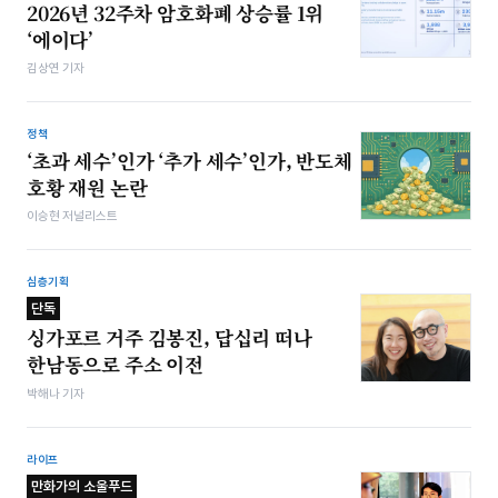
2026년 32주차 암호화폐 상승률 1위
‘에이다’
김상연 기자
정책
‘초과 세수’인가 ‘추가 세수’인가, 반도체
호황 재원 논란
이승현 저널리스트
심층기획
단독
싱가포르 거주 김봉진, 답십리 떠나
한남동으로 주소 이전
박해나 기자
라이프
만화가의 소울푸드