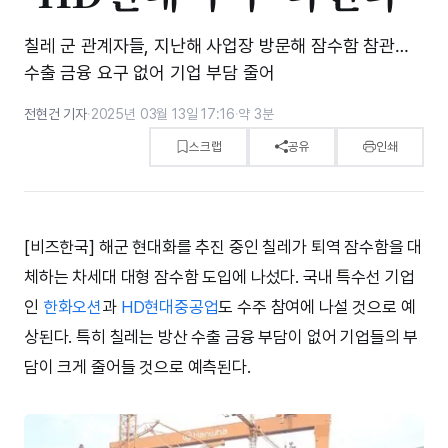
칠레 군 관계자들, 지난해 사업장 방문해 잠수함 참관…
수출 금융 요구 없어 기업 부담 줄어
전현건 기자
·
2025년 03월 13일 17:16
·
약 3분
스크랩
공유
인쇄
[비즈한국] 해군 현대화를 추진 중인 칠레가 퇴역 잠수함을 대
체하는 차세대 대형 잠수함 도입에 나섰다. 국내 특수선 기업
인
한화오션
과
HD현대중공업
도 수주 참여에 나설 것으로 예
상된다. 특히 칠레는 방산 수출 금융 부담이 없어 기업들의 부
담이 크게 줄어들 것으로 예측된다.