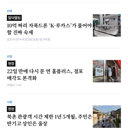
산업
밀덕텔링
10억 짜리 자폭드론 ‘K-루카스’가 풀어야
할 진짜 숙제
김민석 한국국방안보포럼 연구위원
산업
현장
22일 만에 다시 문 연 홈플러스, 점포
매각도 본격화
박해나 기자
사회
현장
북촌 관광객 시간 제한 1년 5개월, 주민은
반기고 상인은 울상