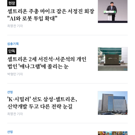
현장
셀트리온 주총 마이크 잡은 서정진 회장
"AI와 로봇 투입 확대"
최영찬 기자
심층기획
단독
셀트리온 2세 서진석·서준석의 개인
법인 '애나그램'에 쏠리는 눈
박형민 기자
산업
'K-시밀러' 선도 삼성·셀트리온,
신약개발 두고 다른 전략 눈길
최영찬 기자
산업