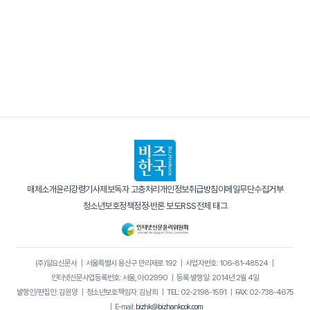
매체소개
윤리강령
기사제보
독자 고충처리
개인정보취급방침
이메일무단수집거부
청소년보호정책
정정·반론 보도
RSS
전체 태그
(주)일요신문사
｜
서울특별시 용산구 만리재로 192
｜
사업자번호: 106-81-48524
｜
인터넷신문사업등록번호: 서울, 아02990
｜
등록·발행일: 2014년 2월 4일
발행인/편집인: 김원양
｜
청소년보호책임자: 김남희
｜
TEL: 02-2198-1591
｜
FAX: 02-738-4675
｜
E-mail:
bizhk@bizhankook.com