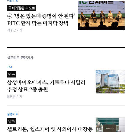
심층기획
극희귀질환 리포트
④ ‘병은 있는데 증명이 안 된다’
PFIC 환자 막는 마지막 장벽
최영찬 기자
셀트리온 관련기사
산업
단독
삼성바이오에피스, 키트루다 시밀러
추정 상표 2종 출원
최영찬 기자
심층기획
단독
셀트리온, 헬스케어 옛 사외이사 대장동