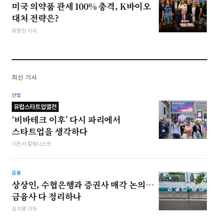
미국 의약품 관세 100% 충격, K바이오
대처 전략은?
최영찬 기자
최신 기사
산업
유럽스타트업열전
‘비바테크 이후’ 다시 파리에서
스타트업을 생각하다
이은서 칼럼니스트
금융
상상인, 수협은행과 증권사 매각 논의…
금융사 다 정리하나
심지영 기자