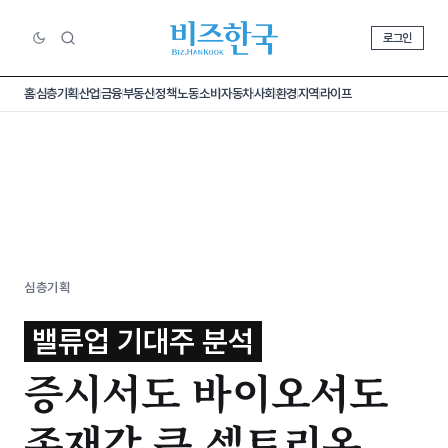
로그인
홈
심층기획
산업
금융
부동산
정책
노동
소비
자동차
사회
환경
지역
라이프
심층기획
밸류업 기대주 분석
증시서도 바이오서도
존재감 큰 셀트리온,