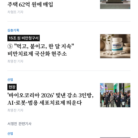
주택 62억 원에 매입
차형조 기자
심층기획
15조 원 비만청구서
⑤ "먹고, 붙이고, 한 달 지속"
비만치료제 국산화 현주소
최영찬 기자
산업
현장
'바이오코리아 2026' 빛낸 강소 3인방,
AI·로봇·범용 세포치료제 띄운다
최영찬 기자
서정진 관련기사
산업