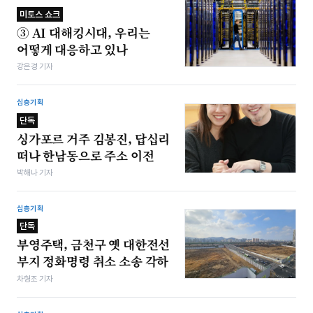
미토스 쇼크
③ AI 대해킹시대, 우리는
어떻게 대응하고 있나
강은경 기자
심층기획
단독
싱가포르 거주 김봉진, 답십리
떠나 한남동으로 주소 이전
박해나 기자
심층기획
단독
부영주택, 금천구 옛 대한전선
부지 정화명령 취소 소송 각하
차형조 기자