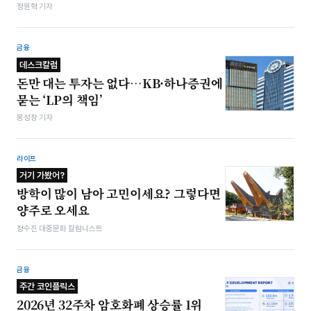
정원혁 기자
금융
데스크칼럼
돈만 대는 투자는 없다…KB·하나증권에
묻는 ‘LP의 책임’
봉성창 기자
라이프
거기 가봤어?
방학이 많이 남아 고민이세요? 그렇다면
양주로 오세요
정수진 대중문화 칼럼니스트
금융
주간 코인플릭스
2026년 32주차 암호화폐 상승률 1위