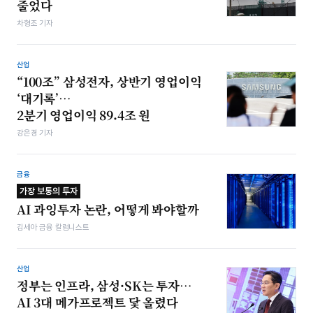
줄었다
차형조 기자
산업
“100조” 삼성전자, 상반기 영업이익
‘대기록’…
2분기 영업이익 89.4조 원
강은경 기자
금융
가장 보통의 투자
AI 과잉투자 논란, 어떻게 봐야할까
김세아 금융 칼럼니스트
산업
정부는 인프라, 삼성·SK는 투자…
AI 3대 메가프로젝트 닻 올렸다