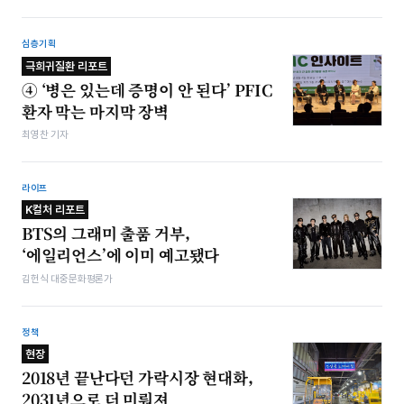
심층기획
극희귀질환 리포트
④ ‘병은 있는데 증명이 안 된다’ PFIC
환자 막는 마지막 장벽
최영찬 기자
라이프
K컬처 리포트
BTS의 그래미 출품 거부,
‘에일리언스’에 이미 예고됐다
김헌식 대중문화평론가
정책
현장
2018년 끝난다던 가락시장 현대화,
2031년으로 더 미뤄져