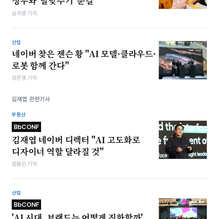
정부와 '발맞추기' 눈길
심지영 기자
산업
네이버 찾은 젠슨 황 "AI 모델·클라우드·
로봇 함께 간다"
강은경 기자
김재엽 관련기사
부동산
BbCONF
김재엽 네이버 디렉터 "AI 고도화로
디자이너 역할 달라질 것"
정동민 기자
산업
BbCONF
'AI 시대, 브랜드는 어떻게 진화할까'