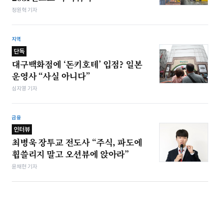
정원혁 기자
지역
단독
대구백화점에 ‘돈키호테’ 입점? 일본
운영사 “사실 아니다”
심지영 기자
금융
인터뷰
최병욱 장투교 전도사 “주식, 파도에
휩쓸리지 말고 오션뷰에 앉아라”
윤채현 기자