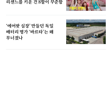
리센느를 키운 건 8할이 꾸준함
‘에어팟 심장’ 만들던 독일
배터리 명가 ‘바르타’는 왜
무너졌나