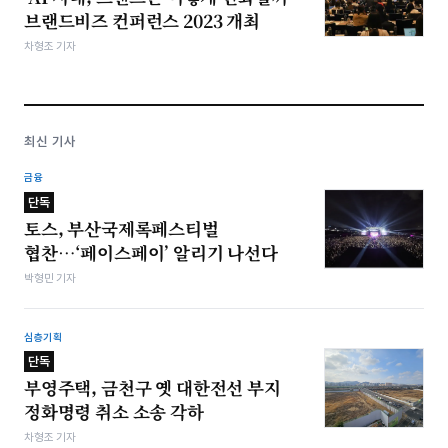
브랜드비즈 컨퍼런스 2023 개최
차형조 기자
최신 기사
금융
단독
토스, 부산국제록페스티벌
협찬…‘페이스페이’ 알리기 나선다
박형민 기자
심층기획
단독
부영주택, 금천구 옛 대한전선 부지
정화명령 취소 소송 각하
차형조 기자