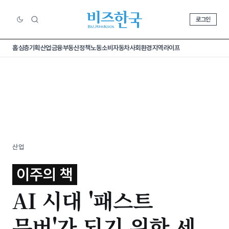
로그인
홈
심층기획
산업
금융
부동산
정책
노동
소비
자동차
사회
환경
지역
라이프
산업
이주의 책
AI 시대 '패스트
무버'가 되기 위한 세