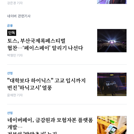
강은경 기자
네이버 관련기사
금융
단독
토스, 부산국제록페스티벌
협찬…‘페이스페이’ 알리기 나선다
박형민 기자
산업
"대학보다 하이닉스" 고교 입시까지
번진 '하닉고시' 열풍
윤채현 기자
산업
네이버페이, 금감원과 모험자본 플랫폼
개발…