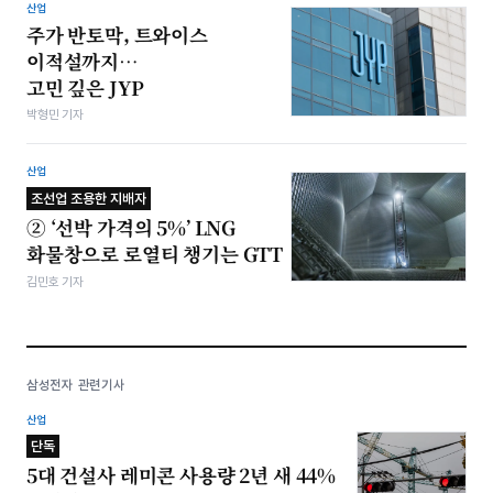
산업
주가 반토막, 트와이스
이적설까지…
고민 깊은 JYP
박형민 기자
산업
조선업 조용한 지배자
② ‘선박 가격의 5%’ LNG
화물창으로 로열티 챙기는 GTT
김민호 기자
삼성전자 관련기사
산업
단독
5대 건설사 레미콘 사용량 2년 새 44%