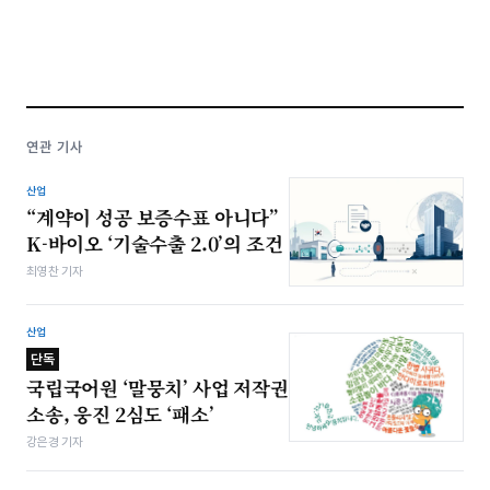
연관 기사
산업
“계약이 성공 보증수표 아니다”
K-바이오 ‘기술수출 2.0’의 조건
최영찬 기자
산업
단독
국립국어원 ‘말뭉치’ 사업 저작권
소송, 웅진 2심도 ‘패소’
강은경 기자