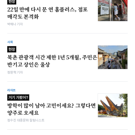
현장
22일 만에 다시 문 연 홈플러스, 점포
매각도 본격화
박해나 기자
사회
현장
북촌 관광객 시간 제한 1년 5개월, 주민은
반기고 상인은 울상
정원혁 기자
라이프
거기 가봤어?
방학이 많이 남아 고민이세요? 그렇다면
양주로 오세요
정수진 대중문화 칼럼니스트