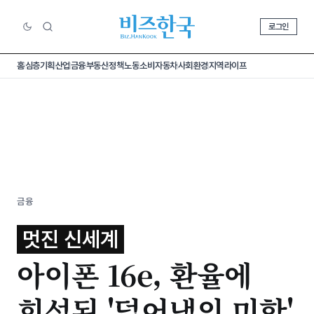
로그인
홈
심층기획
산업
금융
부동산
정책
노동
소비
자동차
사회
환경
지역
라이프
금융
멋진 신세계
아이폰 16e, 환율에
희석된 '덜어냄의 미학'