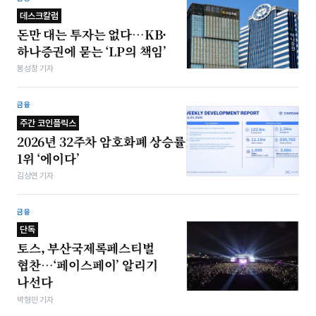
데스크칼럼
돈만 대는 투자는 없다…KB·
하나증권에 묻는 ‘LP의 책임’
봉성창 기자
금융
주간 코인플릭스
2026년 32주차 암호화폐 상승률
1위 ‘에이다’
김상연 기자
금융
단독
토스, 부산국제록페스티벌
협찬…‘페이스페이’ 알리기
나선다
박형민 기자