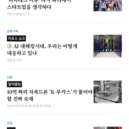
스타트업을 생각하다
이은서 칼럼니스트
심층기획
미토스 쇼크
③ AI 대해킹시대, 우리는 어떻게
대응하고 있나
강은경 기자
산업
밀덕텔링
10억 짜리 자폭드론 ‘K-루카스’가 풀어야
할 진짜 숙제
김민석 한국국방안보포럼 연구위원
산업