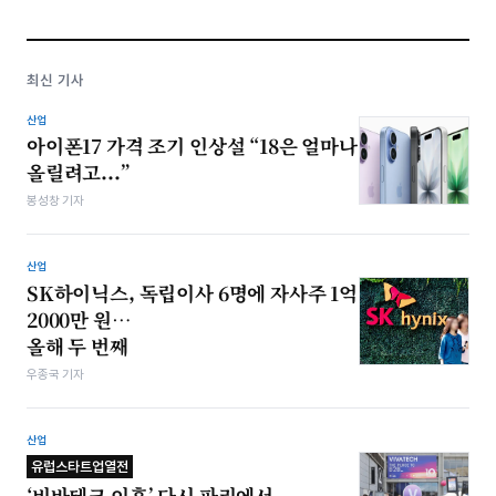
최신 기사
산업
아이폰17 가격 조기 인상설 “18은 얼마나
올릴려고...”
봉성창 기자
산업
SK하이닉스, 독립이사 6명에 자사주 1억
2000만 원…
올해 두 번째
우종국 기자
산업
유럽스타트업열전
‘비바테크 이후’ 다시 파리에서