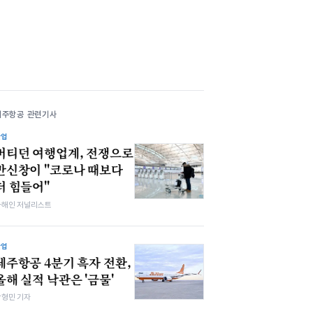
제주항공 관련기사
산업
버티던 여행업계, 전쟁으로
만신창이 "코로나 때보다
더 힘들어"
차해인 저널리스트
산업
제주항공 4분기 흑자 전환,
올해 실적 낙관은 '금물'
박형민 기자