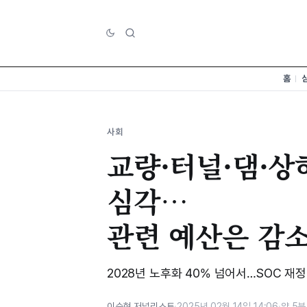
홈
사회
교량·터널·댐·상
심각…
관련 예산은 감
2028년 노후화 40% 넘어서…SOC 재정
이승현 저널리스트
·
2025년 02월 14일 14:06
·
약 5분