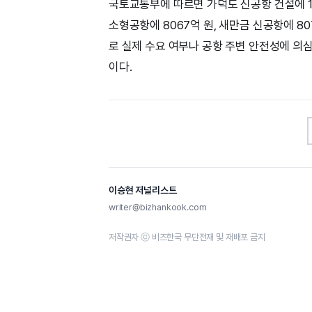
국토교통부에 따르면 가덕도 신공항 건설에 15조
소형공항에 8067억 원, 새만금 신공항에 8
로 실제 수요 여부나 공항 주변 안전성에 의
이다.
이승현 저널리스트
writer@bizhankook.com
저작권자 ⓒ 비즈한국 무단전재 및 재배포 금지