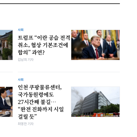
사회
트럼프 “이란 공습 전격
취소, 협상 기본조건에
합의” 과연?
김남희 기자
사회
인천 쿠팡물류센터,
국가동원령에도
27시간째 불길…
“완전 진화까지 시일
걸릴 듯”
최영찬 기자