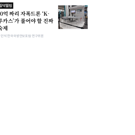
밀덕텔링
10억 짜리 자폭드론 ‘K-
루카스’가 풀어야 할 진짜
숙제
김민석 한국국방안보포럼 연구위원