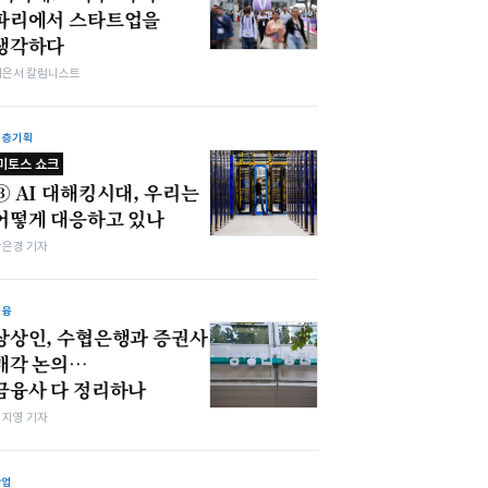
파리에서 스타트업을
생각하다
이은서 칼럼니스트
심층기획
미토스 쇼크
③ AI 대해킹시대, 우리는
어떻게 대응하고 있나
강은경 기자
금융
상상인, 수협은행과 증권사
매각 논의…
금융사 다 정리하나
심지영 기자
산업