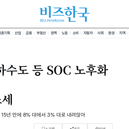
심층기획
산업
금융
부동산
정책
노동
소비
자동차
사회
환경
지역
하수도 등 SOC 노후화
소세
 15년 만에 8% 대에서 3% 대로 내려앉아
스크랩
공유
인쇄