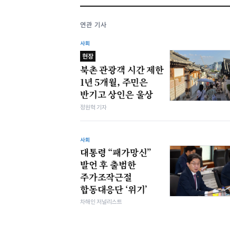
연관 기사
사회
현장
북촌 관광객 시간 제한
1년 5개월, 주민은
반기고 상인은 울상
정원혁 기자
사회
대통령 “패가망신”
발언 후 출범한
주가조작근절
합동대응단 ‘위기’
차해인 저널리스트