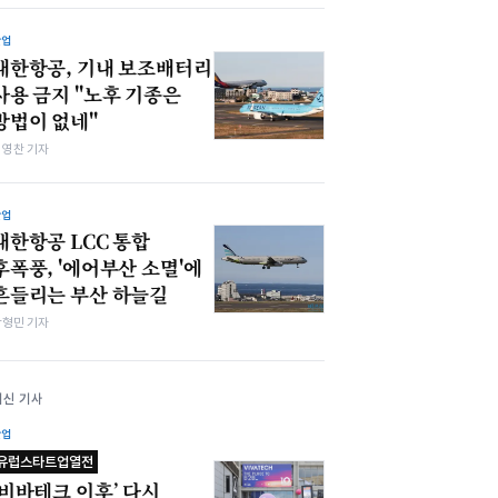
산업
대한항공, 기내 보조배터리
사용 금지 "노후 기종은
방법이 없네"
최영찬 기자
산업
대한항공 LCC 통합
후폭풍, '에어부산 소멸'에
흔들리는 부산 하늘길
박형민 기자
최신 기사
산업
유럽스타트업열전
‘비바테크 이후’ 다시