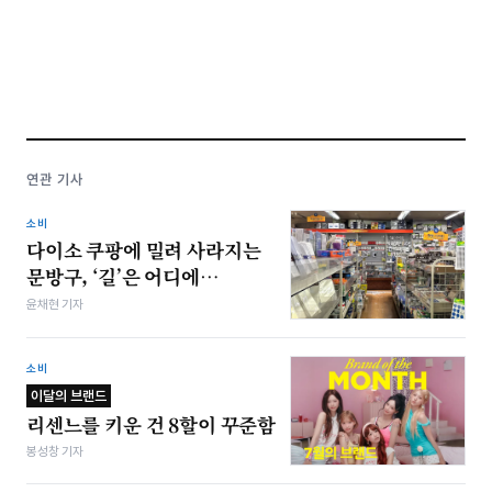
연관 기사
소비
다이소 쿠팡에 밀려 사라지는
문방구, ‘길’은 어디에…
윤채현 기자
소비
이달의 브랜드
리센느를 키운 건 8할이 꾸준함
봉성창 기자