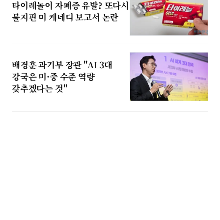
타이레놀이 자폐증 유발? 또다시
불지핀 미 케네디 보고서 논란
배경훈 과기부 장관 "AI 3대
강국은 미·중 수준 역량
갖추겠다는 것"