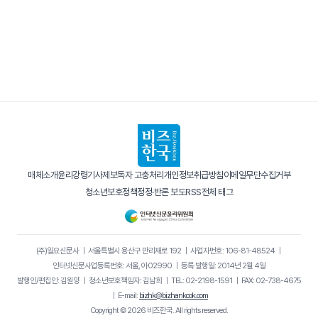
매체소개
윤리강령
기사제보
독자 고충처리
개인정보취급방침
이메일무단수집거부
청소년보호정책
정정·반론 보도
RSS
전체 태그
(주)일요신문사
｜
서울특별시 용산구 만리재로 192
｜
사업자번호: 106-81-48524
｜
인터넷신문사업등록번호: 서울, 아02990
｜
등록·발행일: 2014년 2월 4일
발행인/편집인: 김원양
｜
청소년보호책임자: 김남희
｜
TEL: 02-2198-1591
｜
FAX: 02-738-4675
｜
E-mail:
bizhk@bizhankook.com
Copyright © 2026 비즈한국. All rights reserved.