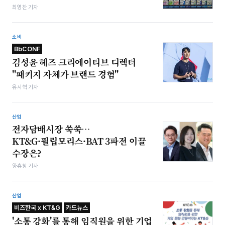
최영찬 기자
소비
BbCONF
김성윤 헤즈 크리에이티브 디렉터
"패키지 자체가 브랜드 경험"
유시혁 기자
산업
전자담배시장 쑥쑥…
KT&G·필립모리스·BAT 3파전 이끌
수장은?
양휴창 기자
산업
비즈한국 x KT&G
카드뉴스
'소통 강화'를 통해 임직원을 위한 기업