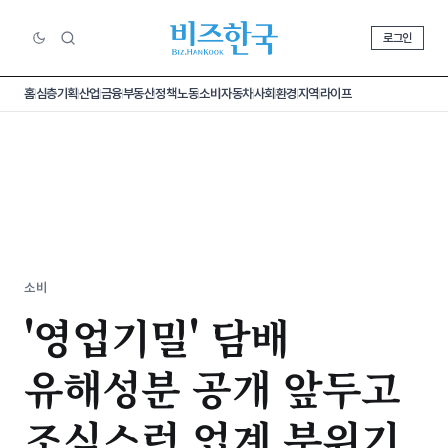
로그인
홈
심층기획
산업
금융
부동산
정책
노동
소비
자동차
사회
환경
지역
라이프
소비
'영업기밀' 담배
유해성분 공개 앞두고
조심스런 업계 분위기