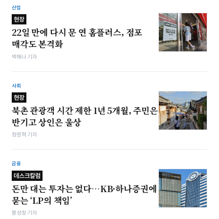
산업
현장
22일 만에 다시 문 연 홈플러스, 점포
매각도 본격화
박해나 기자
사회
현장
북촌 관광객 시간 제한 1년 5개월, 주민은
반기고 상인은 울상
정원혁 기자
금융
데스크칼럼
돈만 대는 투자는 없다…KB·하나증권에
묻는 ‘LP의 책임’
봉성창 기자