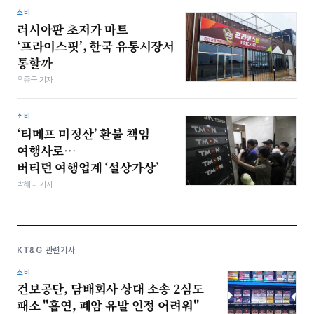
소비
러시아판 초저가 마트
‘프라이스핏’, 한국 유통시장서
통할까
우종국 기자
소비
‘티메프 미정산’ 환불 책임
여행사로…
버티던 여행업계 ‘설상가상’
박해나 기자
KT&G 관련기사
소비
건보공단, 담배회사 상대 소송 2심도
패소 "흡연, 폐암 유발 인정 어려워"