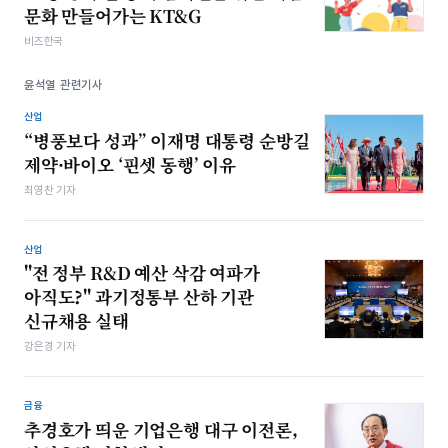
문화 만들어가는 KT&G
비즈한국
윤석열 관련기사
산업
“병풍보다 성과” 이재명 대통령 순방길
제약·바이오 ‘핀셋 동행’ 이유
최영찬 기자
산업
"전 정부 R&D 예산 삭감 여파가
아직도?" 과기정통부 산하 기관
신규채용 실태
강은경 기자
금융
추경호가 띄운 기업은행 대구 이전론,