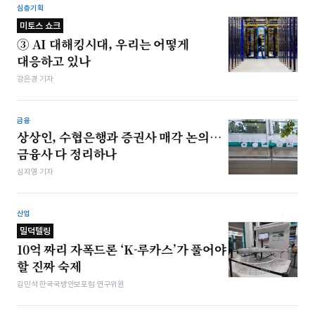
심층기획
미토스 쇼크
③ AI 대해킹시대, 우리는 어떻게
대응하고 있나
강은경 기자
금융
상상인, 수협은행과 증권사 매각 논의…
금융사 다 정리하나
심지영 기자
산업
밀덕텔링
10억 짜리 자폭드론 ‘K-루카스’가 풀어야
할 진짜 숙제
김민석 한국국방안보포럼 연구위원