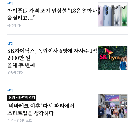
산업
아이폰17 가격 조기 인상설 “18은 얼마나
올릴려고...”
봉성창 기자
산업
SK하이닉스, 독립이사 6명에 자사주 1억
2000만 원…
올해 두 번째
우종국 기자
산업
유럽스타트업열전
‘비바테크 이후’ 다시 파리에서
스타트업을 생각하다
이은서 칼럼니스트