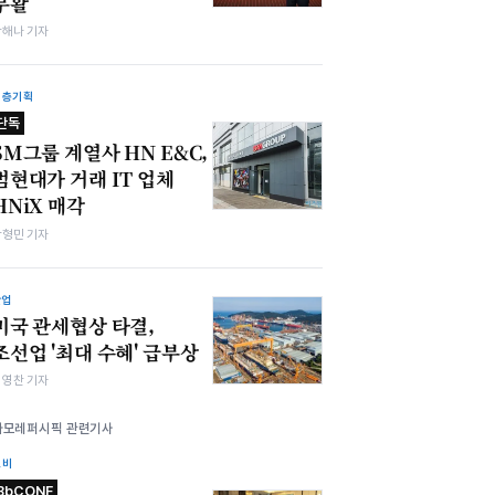
부활
박해나 기자
심층기획
단독
SM그룹 계열사 HN E&C,
범현대가 거래 IT 업체
HNiX 매각
박형민 기자
산업
미국 관세협상 타결,
조선업 '최대 수혜' 급부상
최영찬 기자
아모레퍼시픽 관련기사
소비
BbCONF