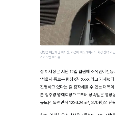
정몽준 아산재단 이사장, 서경배 아모레퍼시픽 회장 장녀 서민
카카오맵 로드뷰
정 이사장은 지난 12일 법원에 소유권이전
‘서울시 종로구 평창X길 XX-X’라고 기재했
진행하고 있다는 걸 짐작해볼 수 있는 대목이다
룹 정주영 명예회장으로부터 상속받은 평창동 토지
규모(건물연면적 1226.24㎡, 370평)의 