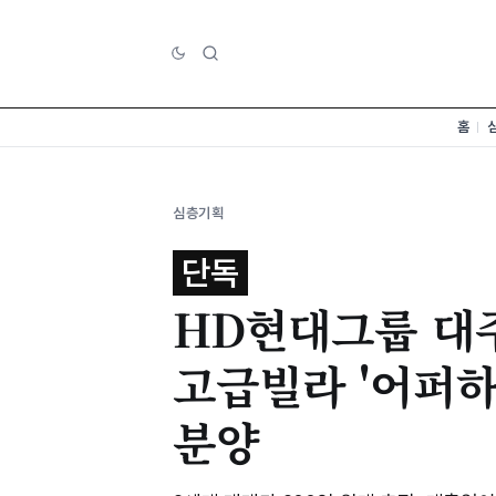
홈
심층기획
단독
HD현대그룹 대
고급빌라 '어퍼하
분양