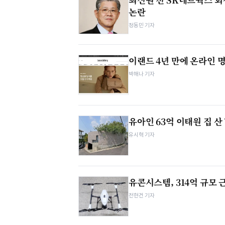
논란
정동민 기자
이랜드 4년 만에 온라인 
박해나 기자
유아인 63억 이태원 집 산
유시혁 기자
유콘시스템, 314억 규모
전현건 기자