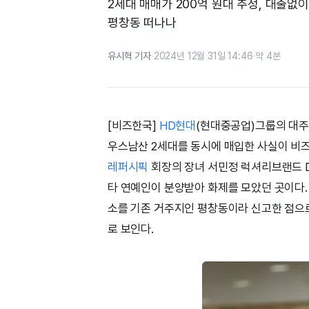
2세대 매매가 200억 원대 추정, 대출
평창동 떠나나
유시혁 기자
·
2024년 12월 31일 14:46
·
약 4분
[비즈한국]
HD현대
(현대중공업)그룹의 대
우스남산 2세대를 동시에 매입한 사실이 비
레퍼시픽
회장의 장녀 서민정 럭셔리브랜드 Div
타 연예인이 분양받아 화제를 모았던 곳이다
소를 기존 거주지인 평창동이라 신고한 점으
로 보인다.