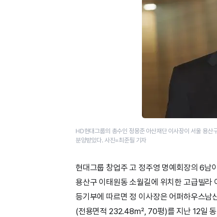
HD현대그룹의 총수인 정몽준 아산재단 이사장이 서울 용산
분양받았다. 사진=최준필 기자
현대그룹 창업주 고 정주영 명예회장의 6남
용산구 이태원동 소월길에 위치한 고급빌라 
등기부에 따르면 정 이사장은 어퍼하우스남산 A
(전용면적 232.48㎡, 70평)를 지난 12일