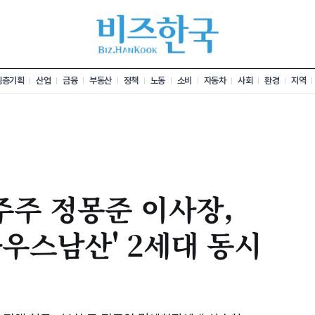
심층기획
산업
금융
부동산
정책
노동
소비
자동차
사회
환경
지역
주주 정몽준 이사장,
우스남산' 2세대 동시