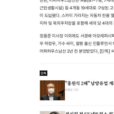
한편, 어퍼하우스남산은 A동(B1~7층, 7세대), 
근린생활시설) 등 4개동 19세대로 구성된 고급
이 도입됐다. 스카이 가라지는 자동차 전용 
지하 및 옥외주차장을 포함해 세대 당 4대의
정몽준 이사장 이외에도 서경배 아모레퍼시픽 회
우 하정우, 가수 싸이, 얼짱 출신 인플루언서 하
어퍼하우스남산 2년 전 분양받았다, [단독] 
단독
"홍원식 2패" 남양유업 
차형조 기자
최신원 전 SK네트웍스 