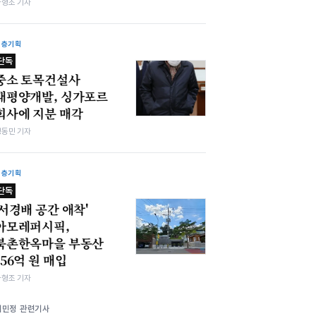
차형조 기자
심층기획
단독
중소 토목건설사
태평양개발, 싱가포르
회사에 지분 매각
정동민 기자
심층기획
단독
'서경배 공간 애착'
아모레퍼시픽,
북촌한옥마을 부동산
156억 원 매입
차형조 기자
서민정 관련기사