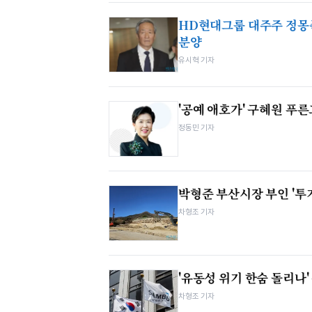
HD현대그룹 대주주 정몽준
분양
유시혁 기자
'공예 애호가' 구혜원 푸
정동민 기자
박형준 부산시장 부인 '투기
차형조 기자
'유동성 위기 한숨 돌리나'
차형조 기자