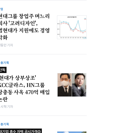
산업
현대그룹 창업주 며느리
회사 '고려디자인',
범현대가 지원에도 경영
악화
정동민 기자
심층기획
단독
'현대가 상부상조'
KCC글라스, HN그룹
장충동 사옥 470억 매입
논란
유시혁 기자
심층기획
대기업 총수 자택 공시가격②