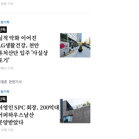
봉성창 기자
심층기획
단독
실적 악화 이어진
LG생활건강, 천안
퓨처산단 입주 '사실상
포기'
박해나 기자
정몽준 관련기사
심층기획
단독
허영인 SPC 회장, 200억대
어퍼하우스남산
분양받았다
유시혁 기자