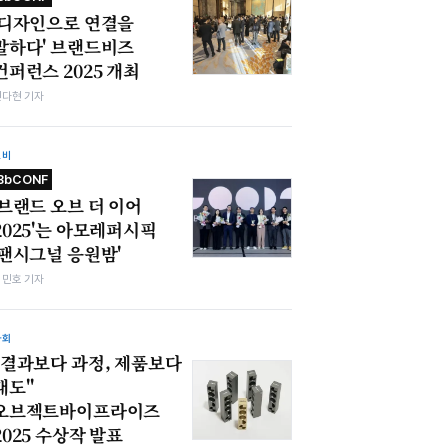
'디자인으로 연결을
말하다' 브랜드비즈
컨퍼런스 2025 개최
전다현 기자
소비
BbCONF
'브랜드 오브 더 이어
2025'는 아모레퍼시픽
'팬시그널 응원밤'
김민호 기자
사회
"결과보다 과정, 제품보다
태도"
오브젝트바이프라이즈
2025 수상작 발표