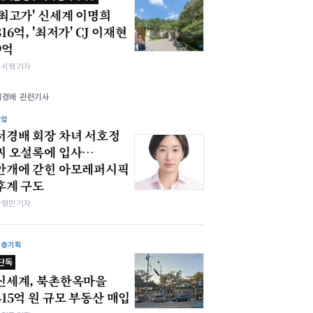
'최고가' 신세계 이명희
316억, '최저가' CJ 이재현
9억
유시혁 기자
서경배 관련기사
산업
서경배 회장 차녀 서호정
씨 오설록에 입사…
안개에 갇힌 아모레퍼시픽
후계 구도
박형민 기자
심층기획
단독
신세계, 북촌한옥마을
415억 원 규모 부동산 매입