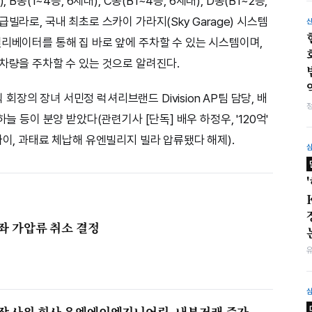
B동(1~4층, 6세대), C동(B1~4층, 6세대), D동(B1~2층,
빌라로, 국내 최초로 스카이 가라지(Sky Garage) 시스템
엘리베이터를 통해 집 바로 앞에 주차할 수 있는 시스템이며,
 차량을 주차할 수 있는 것으로 알려진다.
장의 장녀 서민정 럭셔리브랜드 Division AP팀 담당, 배
늘 등이 분양 받았다(관련기사 [단독] 배우 하정우, '120억'
싸이, 과태료 체납해 유엔빌리지 빌라 압류됐다 해제).
계좌 가압류 취소 결정
회장 사위 회사 유엔에이엔지니어링, 내부거래 증가