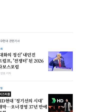
HD현대 관련기사
사회
'대화의 정신' 내던진
트럼프, '전쟁터' 된 2026
다보스포럼
김민호 기자
산업
비즈피플
HD현대 ‘정기선의 시대’
개막…오너경영 37년 만에