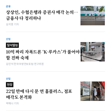
금융
상상인, 수협은행과 증권사 매각 논의…
금융사 다 정리하나
심지영 기자
산업
밀덕텔링
10억 짜리 자폭드론 ‘K-루카스’가 풀어야
할 진짜 숙제
김민석 한국국방안보포럼 연구위원
산업
현장
22일 만에 다시 문 연 홈플러스, 점포
매각도 본격화
박해나 기자