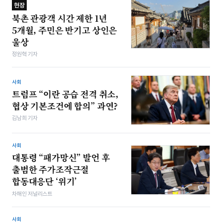
현장
북촌 관광객 시간 제한 1년
5개월, 주민은 반기고 상인은
울상
정원혁 기자
사회
트럼프 “이란 공습 전격 취소,
협상 기본조건에 합의” 과연?
김남희 기자
사회
대통령 “패가망신” 발언 후
출범한 주가조작근절
합동대응단 ‘위기’
차해인 저널리스트
사회