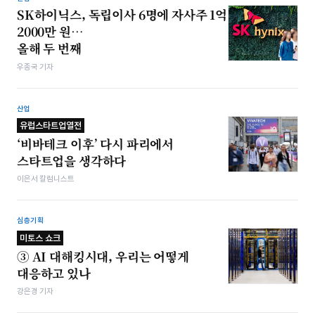
SK하이닉스, 독립이사 6명에 자사주 1억
2000만 원…
올해 두 번째
우종국 기자
산업
유럽스타트업열전
‘비바테크 이후’ 다시 파리에서
스타트업을 생각하다
이은서 칼럼니스트
심층기획
미토스 쇼크
③ AI 대해킹시대, 우리는 어떻게
대응하고 있나
강은경 기자