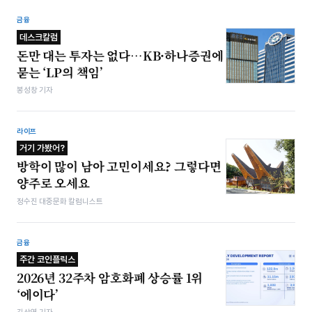
금융
데스크칼럼
돈만 대는 투자는 없다…KB·하나증권에
묻는 ‘LP의 책임’
봉성창 기자
라이프
거기 가봤어?
방학이 많이 남아 고민이세요? 그렇다면
양주로 오세요
정수진 대중문화 칼럼니스트
금융
주간 코인플릭스
2026년 32주차 암호화폐 상승률 1위
‘에이다’