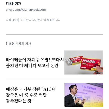
김초영 기자
choyoung@bizhankook.com
저작권자 ⓒ 비즈한국 무단전재 및 재배포 금지
김초영 기자의 기사
타이레놀이 자폐증 유발? 또다시
불지핀 미 케네디 보고서 논란
배경훈 과기부 장관 "AI 3대
강국은 미·중 수준 역량
갖추겠다는 것"