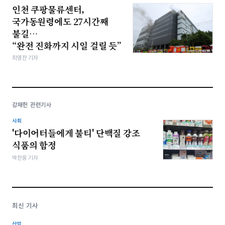
인천 쿠팡물류센터,
국가동원령에도 27시간째
불길…
“완전 진화까지 시일 걸릴 듯”
최영찬 기자
강재헌 관련기사
사회
'다이어터들에게 불티' 단백질 강조
식품의 함정
박찬웅 기자
최신 기사
산업