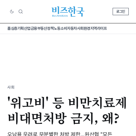
로그인
홈
심층기획
산업
금융
부동산
정책
노동
소비
자동차
사회
환경
지역
라이프
사회
'위고비' 등 비만치료제
비대면처방 금지, 왜?
오남용 우려로 무분별한 처방 제한…원산협 "모든