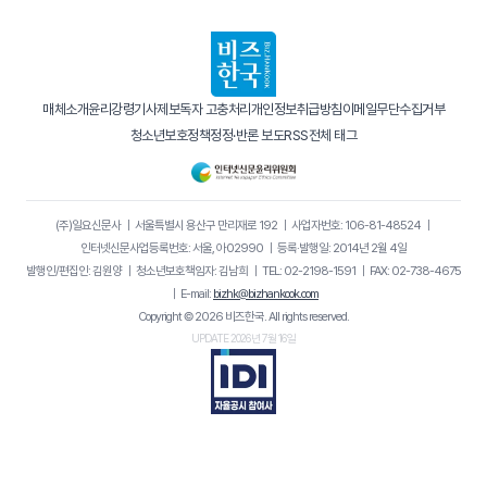
매체소개
윤리강령
기사제보
독자 고충처리
개인정보취급방침
이메일무단수집거부
청소년보호정책
정정·반론 보도
RSS
전체 태그
(주)일요신문사
｜
서울특별시 용산구 만리재로 192
｜
사업자번호: 106-81-48524
｜
인터넷신문사업등록번호: 서울, 아02990
｜
등록·발행일: 2014년 2월 4일
발행인/편집인: 김원양
｜
청소년보호책임자: 김남희
｜
TEL: 02-2198-1591
｜
FAX: 02-738-4675
｜
E-mail:
bizhk@bizhankook.com
Copyright © 2026 비즈한국. All rights reserved.
UPDATE 2026년 7월 16일