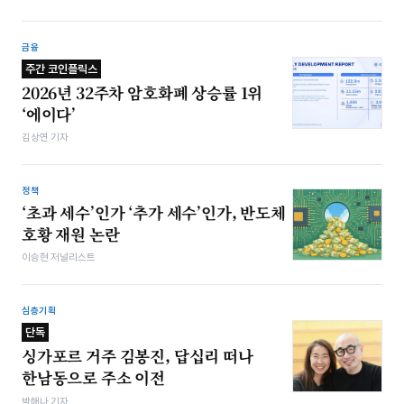
금융
주간 코인플릭스
2026년 32주차 암호화폐 상승률 1위
‘에이다’
김상연 기자
정책
‘초과 세수’인가 ‘추가 세수’인가, 반도체
호황 재원 논란
이승현 저널리스트
심층기획
단독
싱가포르 거주 김봉진, 답십리 떠나
한남동으로 주소 이전
박해나 기자