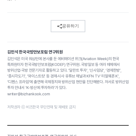
공유하기
김민석 한국국방안보포럼 연구위원
김민석은 미국 워싱턴에 본사를 둔 에비에이션 위크(Aviation Week)의 한국
특파원이자 한국국방안보포럼(KODEF) 연구위원. 국방일보 등 여러 매체에서
방위산업·국방 전문기자로 활동하고 있다. ‘달란트 투자’, ‘신사임당’, ‘경제한방’,
‘증시각도기’, ‘와이스트릿’ 등 경제·시사 유튜브 채널과 KFN TV ‘리얼웨폰 K’,
‘디펜스 프라임’에 출연해 국제정치와 방위산업 현안을 진단해왔다. 저서로 방위산업
투자 안내서 ‘K-방산에 투자하라’가 있다.
writer@bizhankook.com
저작권자 ⓒ 비즈한국 무단전재 및 재배포 금지