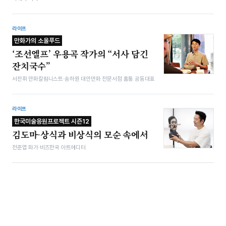
라이프
만화가의 소울푸드
‘조선엘프’ 우용곡 작가의 “서사 담긴
잔치국수”
서찬휘 만화칼럼니스트·송하원 대안만화 전문서점 홈통 공동대표
라이프
한국미술응원프로젝트 시즌12
김도마-상식과 비상식의 모순 속에서
전준엽 화가·비즈한국 아트에디터