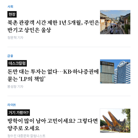
사회
현장
북촌 관광객 시간 제한 1년 5개월, 주민은
반기고 상인은 울상
정원혁 기자
금융
데스크칼럼
돈만 대는 투자는 없다…KB·하나증권에
묻는 ‘LP의 책임’
봉성창 기자
라이프
거기 가봤어?
방학이 많이 남아 고민이세요? 그렇다면
양주로 오세요
정수진 대중문화 칼럼니스트