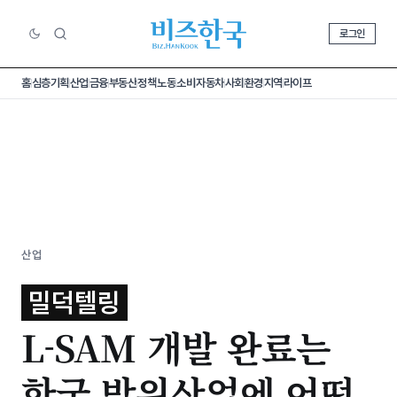
로그인
홈
심층기획
산업
금융
부동산
정책
노동
소비
자동차
사회
환경
지역
라이프
산업
밀덕텔링
L-SAM 개발 완료는
한국 방위산업에 어떤