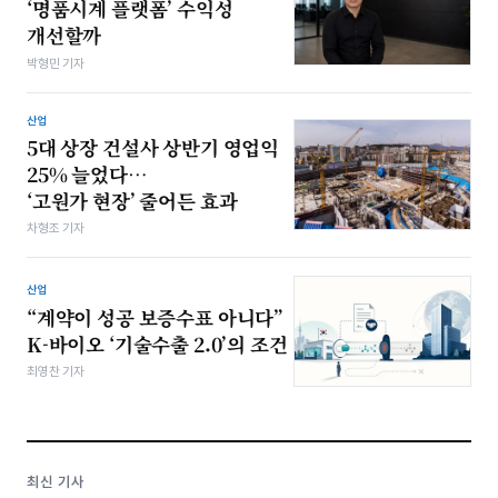
‘명품시계 플랫폼’ 수익성
개선할까
박형민 기자
산업
5대 상장 건설사 상반기 영업익
25% 늘었다…
‘고원가 현장’ 줄어든 효과
차형조 기자
산업
“계약이 성공 보증수표 아니다”
K-바이오 ‘기술수출 2.0’의 조건
최영찬 기자
최신 기사