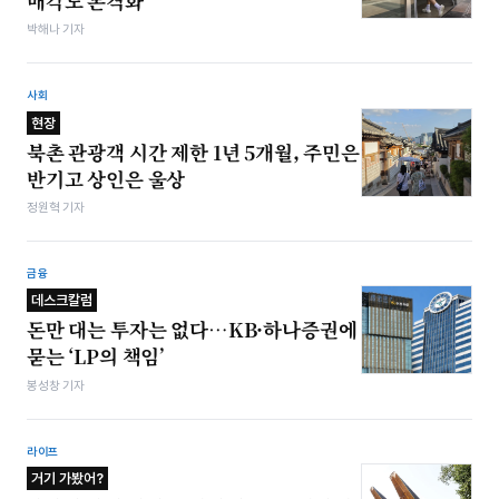
매각도 본격화
박해나 기자
사회
현장
북촌 관광객 시간 제한 1년 5개월, 주민은
반기고 상인은 울상
정원혁 기자
금융
데스크칼럼
돈만 대는 투자는 없다…KB·하나증권에
묻는 ‘LP의 책임’
봉성창 기자
라이프
거기 가봤어?