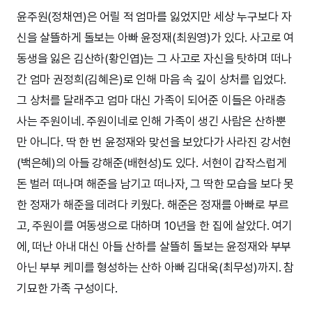
윤주원(정채연)은 어릴 적 엄마를 잃었지만 세상 누구보다 자
신을 살뜰하게 돌보는 아빠 윤정재(최원영)가 있다. 사고로 여
동생을 잃은 김산하(황인엽)는 그 사고로 자신을 탓하며 떠나
간 엄마 권정희(김혜은)로 인해 마음 속 깊이 상처를 입었다.
그 상처를 달래주고 엄마 대신 가족이 되어준 이들은 아래층
사는 주원이네. 주원이네로 인해 가족이 생긴 사람은 산하뿐
만 아니다. 딱 한 번 윤정재와 맞선을 보았다가 사라진 강서현
(백은혜)의 아들 강해준(배현성)도 있다. 서현이 갑작스럽게
돈 벌러 떠나며 해준을 남기고 떠나자, 그 딱한 모습을 보다 못
한 정재가 해준을 데려다 키웠다. 해준은 정재를 아빠로 부르
고, 주원이를 여동생으로 대하며 10년을 한 집에 살았다. 여기
에, 떠난 아내 대신 아들 산하를 살뜰히 돌보는 윤정재와 부부
아닌 부부 케미를 형성하는 산하 아빠 김대욱(최무성)까지. 참
기묘한 가족 구성이다.