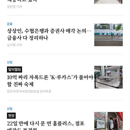
강은경 기자
금융
상상인, 수협은행과 증권사 매각 논의…
금융사 다 정리하나
심지영 기자
산업
밀덕텔링
10억 짜리 자폭드론 ‘K-루카스’가 풀어야
할 진짜 숙제
김민석 한국국방안보포럼 연구위원
산업
현장
22일 만에 다시 문 연 홈플러스, 점포