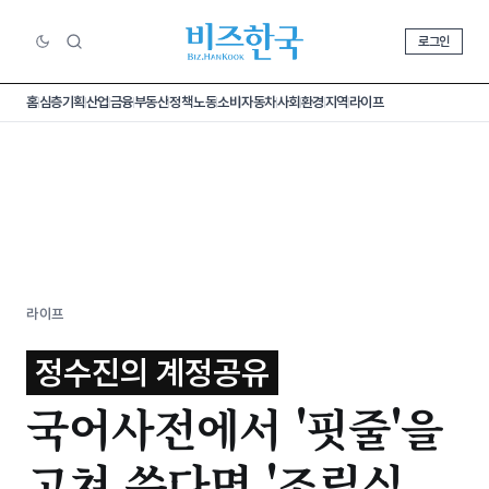
로그인
홈
심층기획
산업
금융
부동산
정책
노동
소비
자동차
사회
환경
지역
라이프
라이프
정수진의 계정공유
국어사전에서 '핏줄'을
고쳐 쓴다면 '조립식