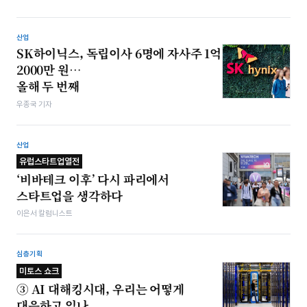
산업
SK하이닉스, 독립이사 6명에 자사주 1억
2000만 원…
올해 두 번째
우종국 기자
산업
유럽스타트업열전
‘비바테크 이후’ 다시 파리에서
스타트업을 생각하다
이은서 칼럼니스트
심층기획
미토스 쇼크
③ AI 대해킹시대, 우리는 어떻게
대응하고 있나