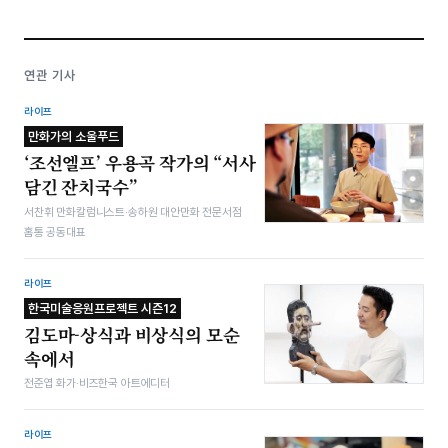
연관 기사
라이프
만화가의 소울푸드
‘조선엘프’ 우용곡 작가의 “서사
담긴 잔치국수”
서찬휘 만화칼럼니스트·송하원 대안만화 전문서점
홈통 공동대표
라이프
한국미술응원프로젝트 시즌12
김도마-상식과 비상식의 모순
속에서
전준엽 화가·비즈한국 아트에디터
라이프