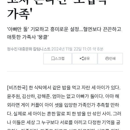
가족'
'아빠만 둘' 기묘하고 흥미로운 설정…혈연보다 끈끈하고
애틋한 가족사 '뭉클'
정수진 대중문화 칼럼니스트
·
2024년 11월 22일 11:01
·
약 8분
스크랩
공유
인쇄
[비즈한국] 한 식탁에서 같은 밥을 먹고 자란 세 아이가 있다.
윤주원, 김산하, 강해준. 엄마는 없고 아빠가 둘이다. 아마 해
외라면 게이 커플이 아이 셋을 입양한 가족인가 추측할 만하
다. 실제로 세 아이는 흔한 말로 피 한 방울 안 섞인 사이. 그러
나 이들은 세상 그 누구보다 서로를 아끼고 다정한 기억을 공