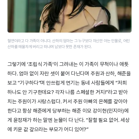
혈연이라고 다 가족이 아니다. 산하의 엄마는 그 누구보다 자신만 아는 인물로, 어린
산하를 매몰차게 버리고 떠나며 남보다 못한 존재가 된다.
그렇기에 ‘조립식 가족’이 그려내는 이 가족이 무척이나 애틋
하다. 엄마 없이 자란 셋이 붙어 다닌다며 주원과 산하, 해준을
보고 “기구하다”며 안쓰럽게 연기는 동네 사람들에게 “저희
하나도 안 기구한데요? 각자 나름 스페셜한 거지!”라고 받아
치는 주원이가 사랑스럽다. 커서 주원 아빠의 은혜를 갚아야
한다고 항상 해준에게 당부하는 해준 이모 강이현(민지아)에
게 윤정재가 하는 말엔 눈물이 다 난다. “잘할 필요 없어. 세상
에 키운 값 갚으라는 부모가 어디 있어?”