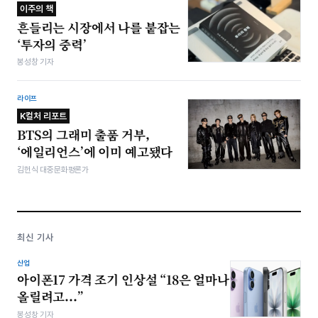
이주의 책
흔들리는 시장에서 나를 붙잡는
‘투자의 중력’
봉성창 기자
라이프
K컬처 리포트
BTS의 그래미 출품 거부,
‘에일리언스’에 이미 예고됐다
김헌식 대중문화평론가
최신 기사
산업
아이폰17 가격 조기 인상설 “18은 얼마나
올릴려고...”
봉성창 기자