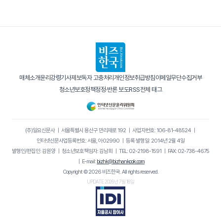
매체소개
윤리강령
기사제보
독자 고충처리
개인정보취급방침
이메일무단수집거부
청소년보호정책
정정·반론 보도
RSS
전체 태그
(주)일요신문사
｜
서울특별시 용산구 만리재로 192
｜
사업자번호: 106-81-48524
｜
인터넷신문사업등록번호: 서울, 아02990
｜
등록·발행일: 2014년 2월 4일
발행인/편집인: 김원양
｜
청소년보호책임자: 김남희
｜
TEL: 02-2198-1591
｜
FAX: 02-738-4675
｜
E-mail:
bizhk@bizhankook.com
Copyright © 2026 비즈한국. All rights reserved.
UPDATE 2026년 7월 16일