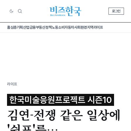
로그인
홈
심층기획
산업
금융
부동산
정책
노동
소비
자동차
사회
환경
지역
라이프
라이프
한국미술응원프로젝트 시즌10
김연-전쟁 같은 일상에
'쉼표'를…