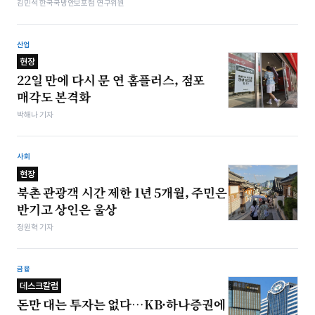
김민석 한국국방안보포럼 연구위원
산업
현장
22일 만에 다시 문 연 홈플러스, 점포
매각도 본격화
박해나 기자
사회
현장
북촌 관광객 시간 제한 1년 5개월, 주민은
반기고 상인은 울상
정원혁 기자
금융
데스크칼럼
돈만 대는 투자는 없다…KB·하나증권에