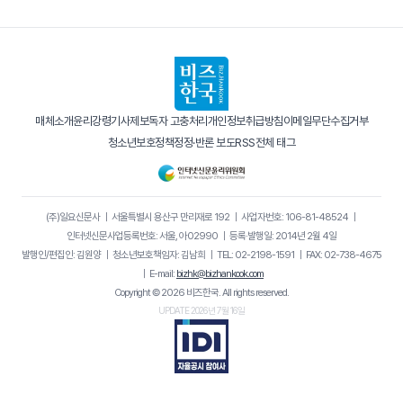
매체소개
윤리강령
기사제보
독자 고충처리
개인정보취급방침
이메일무단수집거부
청소년보호정책
정정·반론 보도
RSS
전체 태그
(주)일요신문사
｜
서울특별시 용산구 만리재로 192
｜
사업자번호: 106-81-48524
｜
인터넷신문사업등록번호: 서울, 아02990
｜
등록·발행일: 2014년 2월 4일
발행인/편집인: 김원양
｜
청소년보호책임자: 김남희
｜
TEL: 02-2198-1591
｜
FAX: 02-738-4675
｜
E-mail:
bizhk@bizhankook.com
Copyright © 2026 비즈한국. All rights reserved.
UPDATE 2026년 7월 16일