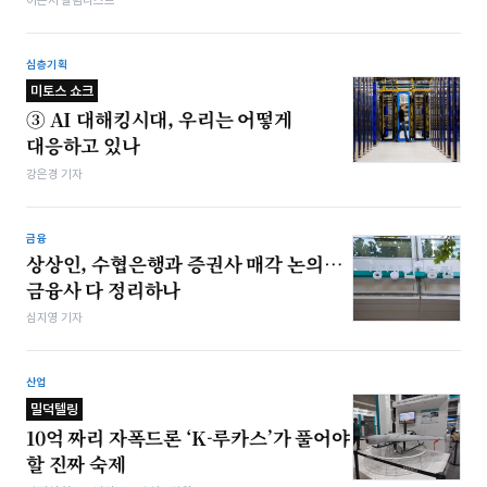
이은서 칼럼니스트
심층기획
미토스 쇼크
③ AI 대해킹시대, 우리는 어떻게
대응하고 있나
강은경 기자
금융
상상인, 수협은행과 증권사 매각 논의…
금융사 다 정리하나
심지영 기자
산업
밀덕텔링
10억 짜리 자폭드론 ‘K-루카스’가 풀어야
할 진짜 숙제