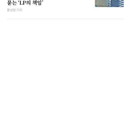
묻는 ‘LP의 책임’
봉성창 기자