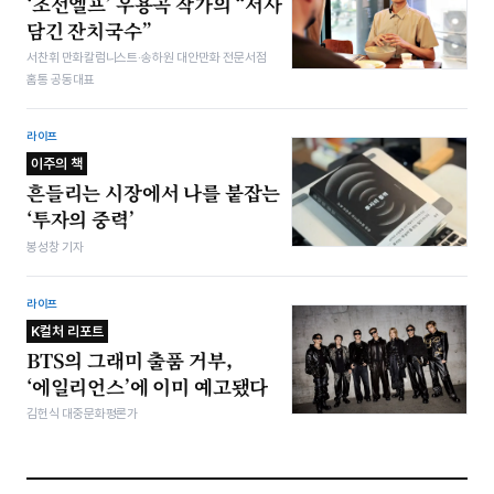
‘조선엘프’ 우용곡 작가의 “서사
담긴 잔치국수”
서찬휘 만화칼럼니스트·송하원 대안만화 전문서점
홈통 공동대표
라이프
이주의 책
흔들리는 시장에서 나를 붙잡는
‘투자의 중력’
봉성창 기자
라이프
K컬처 리포트
BTS의 그래미 출품 거부,
‘에일리언스’에 이미 예고됐다
김헌식 대중문화평론가