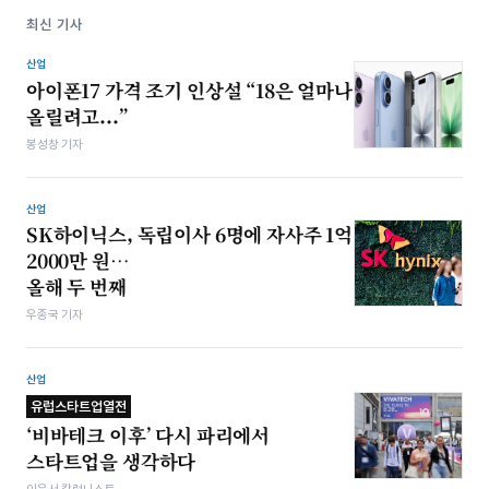
최신 기사
산업
아이폰17 가격 조기 인상설 “18은 얼마나
올릴려고...”
봉성창 기자
산업
SK하이닉스, 독립이사 6명에 자사주 1억
2000만 원…
올해 두 번째
우종국 기자
산업
유럽스타트업열전
‘비바테크 이후’ 다시 파리에서
스타트업을 생각하다