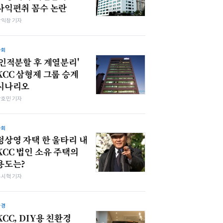
사익편취 꼼수 논란
장익창 기자
사회
'인적분할 후 계열분리'
KCC 삼형제 그룹 승계
시나리오
박호민 기자
사회
정상영 자택 한 울타리 내
KCC 법인 소유 주택의
용도는?
유시혁 기자
환경
KCC, DIY용 친환경