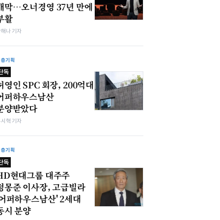
개막…오너경영 37년 만에
부활
박해나 기자
심층기획
단독
허영인 SPC 회장, 200억대
어퍼하우스남산
분양받았다
유시혁 기자
심층기획
단독
HD현대그룹 대주주
정몽준 이사장, 고급빌라
'어퍼하우스남산' 2세대
동시 분양