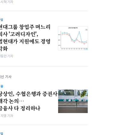
유시혁 기자
산업
현대그룹 창업주 며느리
회사 '고려디자인',
범현대가 지원에도 경영
악화
정동민 기자
최신 기사
금융
상상인, 수협은행과 증권사
매각 논의…
금융사 다 정리하나
심지영 기자
산업