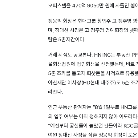
오피스텔을 470억 9050만 원에 사들인 셈
정몽익 회장은 현대그룹 창업주 고 정주영 
며, 정대선 사장은 고 정주영 명예회장의 넷
람은 5촌지간이다.
거래 시점도 공교롭다. HN INC는 부동산 PF
울회생법원에 법인회생을 신청했는데, 바로 
5촌 조카를 돕고자 회삿돈을 사적으로 유용했
아산재단 이사장(HD현대 대주주)도 5촌 조카
려진다.
인근 부동산 관계자는 “8월 1일부로 HN그
의 입주 여부는 아직 정해지지 않아 아도라타
“예전부터 공실률이 높았던 건물이라 KCC글
여읜 정대선 사장을 삼촌 정몽익 회장이 도운