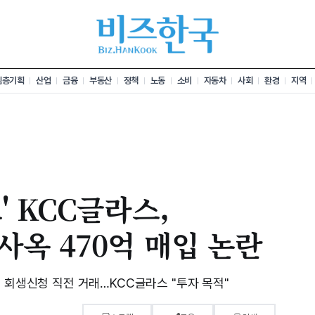
심층기획
산업
금융
부동산
정책
노동
소비
자동차
사회
환경
지역
' KCC글라스,
사옥 470억 매입 논란
 회생신청 직전 거래…KCC글라스 "투자 목적"