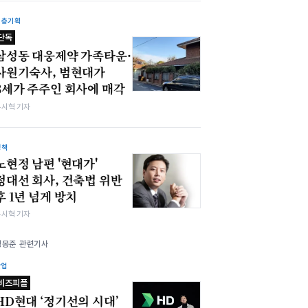
심층기획
단독
삼성동 대웅제약 가족타운·
사원기숙사, 범현대가
3세가 주주인 회사에 매각
유시혁 기자
정책
노현정 남편 '현대가'
정대선 회사, 건축법 위반
후 1년 넘게 방치
유시혁 기자
정몽준 관련기사
산업
비즈피플
HD현대 ‘정기선의 시대’