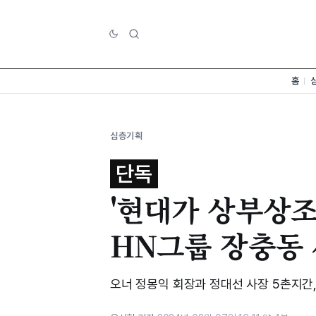
홈
심층기획
단독
'현대가 상부상조
HN그룹 장충동 
오너 정몽익 회장과 정대선 사장 5촌지간,