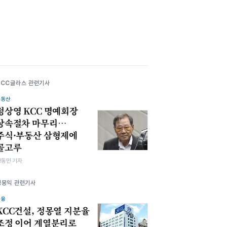
KCC글라스 관련기사
부동산
정상영 KCC 명예회장
상속절차 마무리…
주식·부동산 삼형제에
골고루
정동민 기자
정몽익 관련기사
금융
KCC건설, 정몽열 지분율
조정 이어 계열분리로