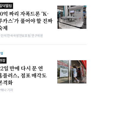
밀덕텔링
10억 짜리 자폭드론 ‘K-
루카스’가 풀어야 할 진짜
숙제
김민석 한국국방안보포럼 연구위원
산업
현장
22일 만에 다시 문 연
홈플러스, 점포 매각도
본격화
박해나 기자