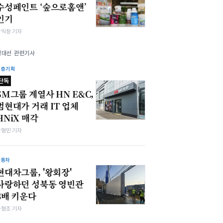
수성페인트 ‘숲으로홈앤’
인기
장익창 기자
정대선 관련기사
심층기획
단독
SM그룹 계열사 HN E&C,
범현대가 거래 IT 업체
HNiX 매각
박형민 기자
자동차
현대차그룹, '왕회장'
사랑하던 성북동 영빈관
3배 키운다
차형조 기자