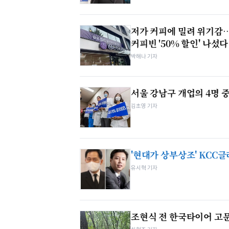
저가 커피에 밀려 위기감
커피빈 '50% 할인' 나섰다
박해나 기자
서울 강남구 개업의 4명 중
김초영 기자
'현대가 상부상조' KCC글
유시혁 기자
조현식 전 한국타이어 고문