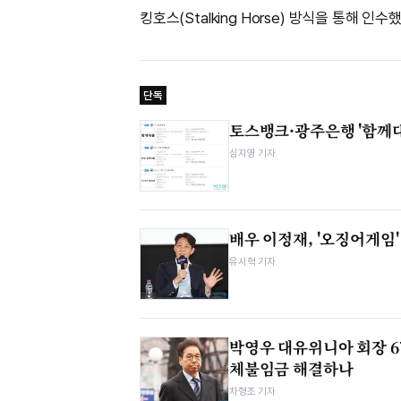
킹호스(Stalking Horse) 방식을 통해 
단독
토스뱅크·광주은행 '함께대출
심지영 기자
배우 이정재, '오징어게임'
유시혁 기자
박영우 대유위니아 회장 
체불임금 해결하나
차형조 기자