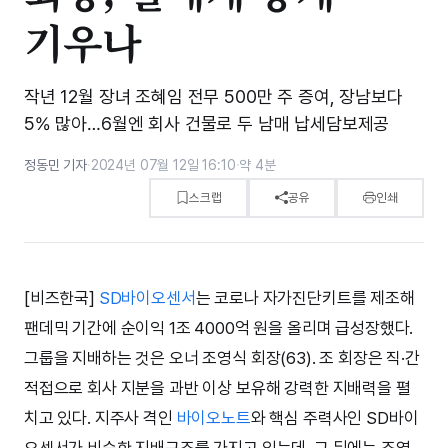
기우나
작년 12월 장녀 조혜임 전무 500만 주 증여, 장남보다
5% 많아…6월엔 회사 건물로 두 남매 납세담보제공
정동민 기자
·
2024년 07월 12일 16:10
·
약 4분
스크랩
공유
인쇄
[비즈한국]
SD바이오센서
는 코로나 자가진단키트를 제조해
팬데믹 기간에 순이익 1조 4000억 원을 올리며 급성장했다.
그룹을 지배하는 것은 오너 조영식 회장(63). 조 회장은 직·간
적접으로 회사 지분을 과반 이상 보유해 강력한 지배력을 펼
치고 있다. 지주사 격인
바이오노트
와 핵심 주력사인 SD바이
오센서가 비슷한 지배구조를 가지고 있는데, 그 뒤에는 조영