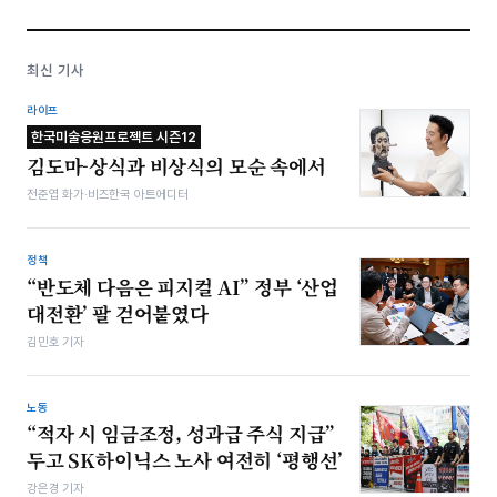
최신 기사
라이프
한국미술응원프로젝트 시즌12
김도마-상식과 비상식의 모순 속에서
전준엽 화가·비즈한국 아트에디터
정책
“반도체 다음은 피지컬 AI” 정부 ‘산업
대전환’ 팔 걷어붙였다
김민호 기자
노동
“적자 시 임금조정, 성과급 주식 지급”
두고 SK하이닉스 노사 여전히 ‘평행선’
강은경 기자