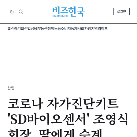
로그인
홈
심층기획
산업
금융
부동산
정책
노동
소비
자동차
사회
환경
지역
라이프
산업
코로나 자가진단키트
'SD바이오센서' 조영식
회장, 딸에게 승계