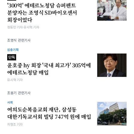
'300억' 에테르노청담 슈퍼펜트
분양자는 조영식 SD바이오센서
회장이었다
정동민 기자·유시혁 기자
조영식 관련기사
심층기획
단독
윤호중 hy 회장 '국내 최고가' 305억에
에테르노청담 매입
유시혁 기자
조용기 관련기사
사회
여의도순복음교회 재단, 삼성동
대한기독교서회 빌딩 747억 원에 매입
차형조 기자