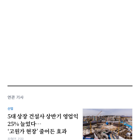
연관 기사
산업
5대 상장 건설사 상반기 영업익
25% 늘었다…
‘고원가 현장’ 줄어든 효과
차형조 기자