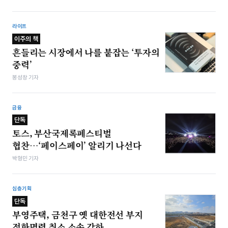
라이프
이주의 책
흔들리는 시장에서 나를 붙잡는 ‘투자의
중력’
봉성창 기자
금융
단독
토스, 부산국제록페스티벌
협찬…‘페이스페이’ 알리기 나선다
박형민 기자
심층기획
단독
부영주택, 금천구 옛 대한전선 부지
정화명령 취소 소송 각하