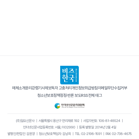
매체소개
윤리강령
기사제보
독자 고충처리
개인정보취급방침
이메일무단수집거부
청소년보호정책
정정·반론 보도
RSS
전체 태그
(주)일요신문사
｜
서울특별시 용산구 만리재로 192
｜
사업자번호: 106-81-48524
｜
인터넷신문사업등록번호: 서울, 아02990
｜
등록·발행일: 2014년 2월 4일
발행인/편집인: 김원양
｜
청소년보호책임자: 김남희
｜
TEL: 02-2198-1591
｜
FAX: 02-738-4675