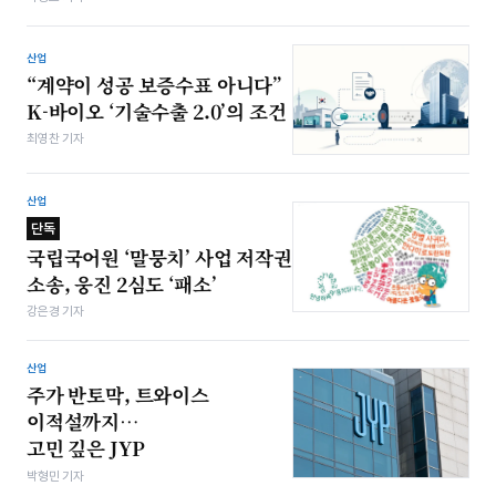
산업
“계약이 성공 보증수표 아니다”
K-바이오 ‘기술수출 2.0’의 조건
최영찬 기자
산업
단독
국립국어원 ‘말뭉치’ 사업 저작권
소송, 웅진 2심도 ‘패소’
강은경 기자
산업
주가 반토막, 트와이스
이적설까지…
고민 깊은 JYP
박형민 기자