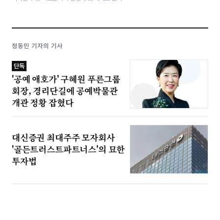
정동민 기자의 기사
단독
'공예 애호가' 구혜원 푸른그룹
회장, 경리단길에 공예박물관
개관 정황 잡혔다
대신증권 최대주주 모자회사
'골든트러스트파트너스'의 묘한
투자법