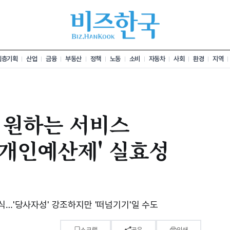
심층기획
산업
금융
부동산
정책
노동
소비
자동차
사회
환경
지역
 원하는 서비스
'개인예산제' 실효성
식…'당사자성' 강조하지만 '떠넘기기'일 수도
스크랩
공유
인쇄