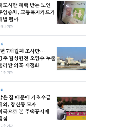
대도시만 혜택 받는 노인
무임승차, 교통복지카드가
해법 될까
박해나 기자
환경
1년 7개월째 조사만…
경주 월성원전 오염수 누출
둘러싼 의혹 재점화
전다현 기자
사회
낡은 집 때문에 기초수급
제외, 창신동 모자
비극으로 본 주택공시제
맹점
전다현 기자