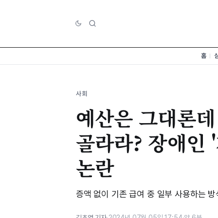
홈
사회
예산은 그대론데
골라라? 장애인 
논란
증액 없이 기존 급여 중 일부 사용하는 방
김초영 기자
·
2024년 07월 05일 17:54
·
약 6분