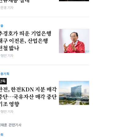
강은경 기자
금융
추경호가 띄운 기업은행
대구 이전론, 산업은행
전철 밟나
박형민 기자
심층기획
단독
한전, 한전KDN 지분 매각
중단…국유자산 매각 중단
기조 영향
박형민 기자
정재훈 관련기사
사회