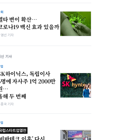
사회
델타 변이 확산…
코로나19 백신 효과 있을까
김명선 기자
최신 기사
산업
SK하이닉스, 독립이사
6명에 자사주 1억 2000만
원…
올해 두 번째
우종국 기자
산업
유럽스타트업열전
‘비바테크 이후’ 다시