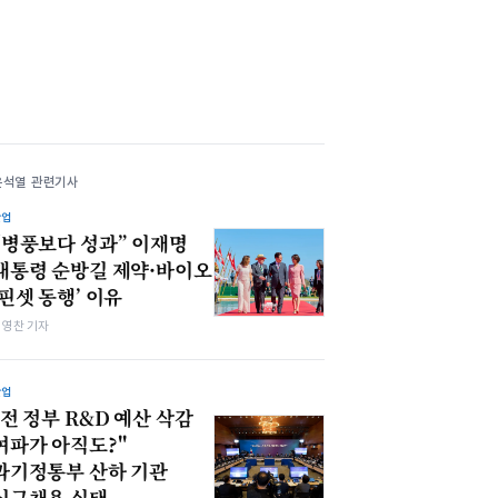
윤석열 관련기사
산업
“병풍보다 성과” 이재명
대통령 순방길 제약·바이오
‘핀셋 동행’ 이유
최영찬 기자
산업
"전 정부 R&D 예산 삭감
여파가 아직도?"
과기정통부 산하 기관
신규채용 실태