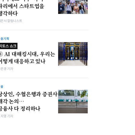
파리에서 스타트업을
생각하다
이은서 칼럼니스트
심층기획
미토스 쇼크
③ AI 대해킹시대, 우리는
어떻게 대응하고 있나
강은경 기자
금융
상상인, 수협은행과 증권사
매각 논의…
금융사 다 정리하나
심지영 기자