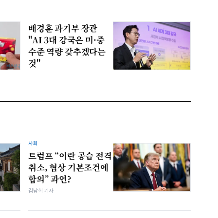
배경훈 과기부 장관
"AI 3대 강국은 미·중
수준 역량 갖추겠다는
것"
사회
트럼프 “이란 공습 전격
취소, 협상 기본조건에
합의” 과연?
김남희 기자