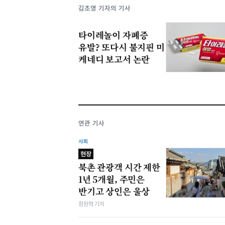
김초영 기자의 기사
타이레놀이 자폐증
유발? 또다시 불지핀 미
케네디 보고서 논란
연관 기사
사회
현장
북촌 관광객 시간 제한
1년 5개월, 주민은
반기고 상인은 울상
정원혁 기자