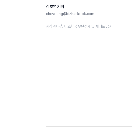
김초영 기자
choyoung@bizhankook.com
저작권자 ⓒ 비즈한국 무단전재 및 재배포 금지