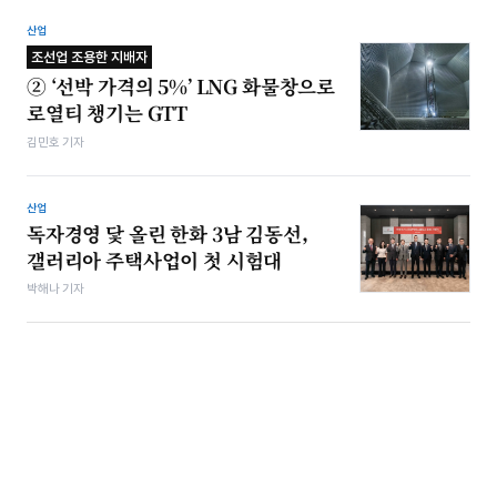
산업
조선업 조용한 지배자
② ‘선박 가격의 5%’ LNG 화물창으로
로열티 챙기는 GTT
김민호 기자
산업
독자경영 닻 올린 한화 3남 김동선,
갤러리아 주택사업이 첫 시험대
박해나 기자