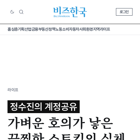
로그인
홈
심층기획
산업
금융
부동산
정책
노동
소비
자동차
사회
환경
지역
라이프
라이프
정수진의 계정공유
가벼운 호의가 낳은
끔찍한 스토킹의 실체,