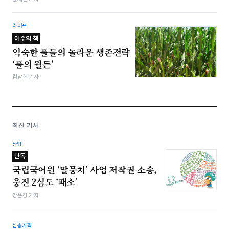
라이프
이주의 책
익숙한 풀들의 놀라운 생존전략
‘풀의 월든’
김남희 기자
최신 기사
산업
단독
국립국어원 ‘말뭉치’ 사업 저작권 소송,
웅진 2심도 ‘패소’
강은경 기자
심층기획