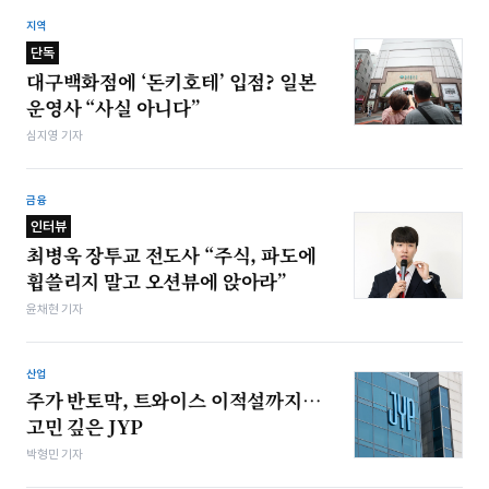
지역
단독
대구백화점에 ‘돈키호테’ 입점? 일본
운영사 “사실 아니다”
심지영 기자
금융
인터뷰
최병욱 장투교 전도사 “주식, 파도에
휩쓸리지 말고 오션뷰에 앉아라”
윤채현 기자
산업
주가 반토막, 트와이스 이적설까지…
고민 깊은 JYP
박형민 기자