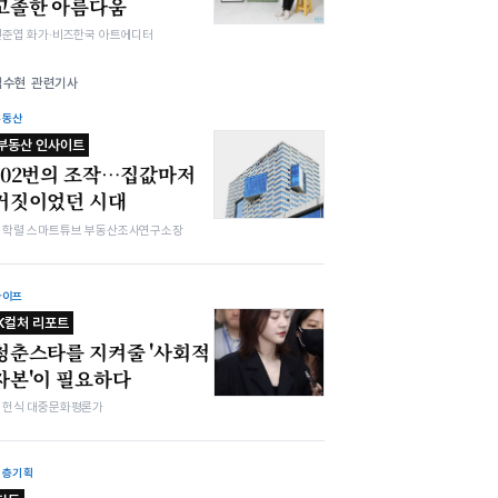
고졸한 아름다움
전준엽 화가·비즈한국 아트에디터
김수현 관련기사
부동산
부동산 인사이트
102번의 조작…집값마저
거짓이었던 시대
김학렬 스마트튜브 부동산조사연구소장
라이프
K컬처 리포트
청춘스타를 지켜줄 '사회적
자본'이 필요하다
김헌식 대중문화평론가
심층기획