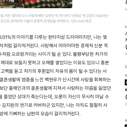
될 거란 생각에 다시 사랑에 빠진 남편인 척 연기하다 진짜로 옛 감정이 되살아난
것으로 밝혀지며 이들이 운명적 관계임을 부여한다. 사진=tvN 제공
 0.01%의 이야기를 다루는 판타지성 드라마라지만, 나는 몇
치석처럼 걸리적거린다. 사랑해서 어마어마한 경제적 신분 격
수처럼 으르렁거리는 사이가 될 순 있다. 불평부당한 처가의
 제대로 보듬지 못하고 오해를 쌓았다는 이유도 있으니 충분
 고백을 듣고 처가의 후환없이 자유의 몸이 될 수 있다는 사
 결혼생활에 염증을 느낀 백현우가 단시간에 사랑을 회복하는
체보단 홍해인과의 결혼생활에 지쳐서 사랑하는 마음을 잃었던
 품었던 상대가 죽는다는데, 오롯이 자신이 무사히 떠날 수
 김지원의 연기로 커버하곤 있지만, 나는 아직도 절절히 사
해방에 기뻐하는 남편의 모습이 걸리적거린다.