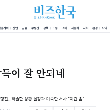
심층기획
산업
금융
부동산
정책
노동
소비
자동차
사회
환경
지역
납득이 잘 안되네
행진…허술한 상황 설정과 미숙한 서사 "이건 좀"