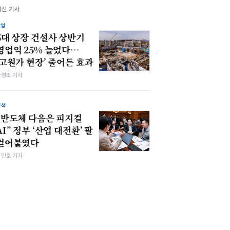
최신 기사
산업
5대 상장 건설사 상반기
영업익 25% 늘었다…
‘고원가 현장’ 줄어든 효과
차형조 기자
정책
“반도체 다음은 피지컬
AI” 정부 ‘산업 대전환’ 팔
걷어붙였다
김민호 기자