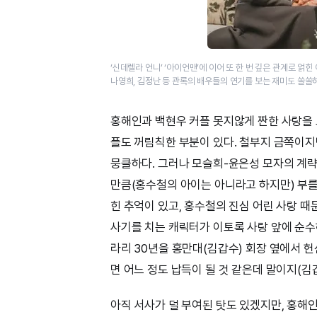
‘신데렐라 언니’ ‘아이언맨’에 이어 또 한 번 깊은 관계로 얽힌
나영희, 김정난 등 관록의 배우들의 연기를 보는 재미도 쏠쏠하
홍해인과 백현우 커플 못지않게 짠한 사랑을 
플도 꺼림칙한 부분이 있다. 철부지 금쪽이지
뭉클하다. 그러나 모슬희-윤은성 모자의 계략
만큼(홍수철의 아이는 아니라고 하지만) 부를
힌 추억이 있고, 홍수철의 진심 어린 사랑 
사기를 치는 캐릭터가 이토록 사랑 앞에 순수하
라리 30년을 홍만대(김갑수) 회장 옆에서 
면 어느 정도 납득이 될 것 같은데 말이지(김
아직 서사가 덜 부여된 탓도 있겠지만, 홍해