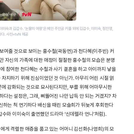
 이미숙과 김갑수. ‘눈물의 여왕’은 메인 주인공 커플 외에 김갑수, 이미숙, 정진영,
다. 사진=tvN 제공
보여줄 것으로 보이는 홍수철(곽동연)과 천다혜(이주빈) 커
만 자신의 가족에 대한 애정이 절절한 홍수철의 모습은 분명
에 참여한 천다혜는 수철과 사기 결혼을 하고 아이까지 낳을
 차지하기 위해 진심이었던 것 아닌가. 아무리 어린 시절 얽
때문에 감화되는 것으로 묘사된다지만, 부를 위해 어마무시한
다는 설정은, 그래, 삐뚤어진 나만 납득 안 되는 거겠지? 차
헌신하는 척 연기하다 배신을 때린 모슬희가 뒤늦게 후회한다
갑수와 이미숙이 출연했던 드라마 ‘신데렐라 언니’처럼).
인에게 격렬한 애증을 품고 있는 어머니 김선화(나영희)의 모