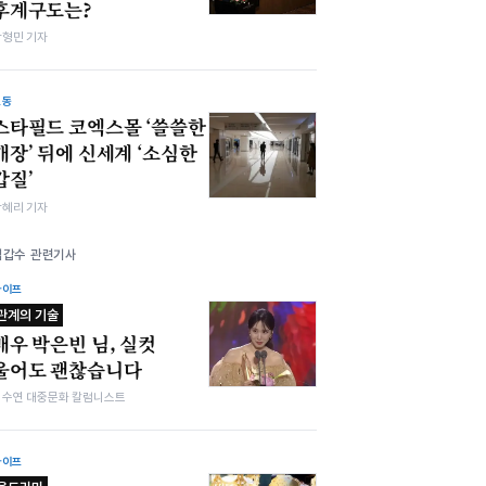
후계구도는?
박형민 기자
노동
스타필드 코엑스몰 ‘쓸쓸한
개장’ 뒤에 신세계 ‘소심한
갑질’
박혜리 기자
김갑수 관련기사
라이프
관계의 기술
배우 박은빈 님, 실컷
울어도 괜찮습니다
김수연 대중문화 칼럼니스트
라이프