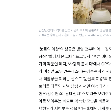
엄청난 경제적 격차를 딛고 사랑에 빠지며 결혼까지 성공한 홍
어떡하든 홍해인과 이혼하고 싶어 안달이 났었다. 사진=tvN
‘눈물의 여왕’의 성공은 방영 전부터 어느 정도
당신’ ‘별에서 온 그대’ ‘프로듀사’ ‘푸른 바
가의 작품인 데다, ‘사랑의 불시착’에서 CP
와 비주얼 모두 믿음직스러운 김수현과 김지원의
서 역발상을 꾀하는 센스도 ‘눈물의 여왕’의 
토리를 다루되 재벌 남성과 서민 여성의 신데
현우(김수현)의 ‘남데렐라’ 스토리를 보여주
이를 보여주는 식으로 익숙한 모습을 비틀어
백현우가 시한부 판정을 받은 홍해인에게 잊