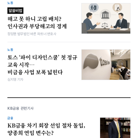
노동
알쓸비법
해고 못 하니 고립 배치?
인사권과 부당해고의 경계
정양훈 법무법인 바른 파트너 변호사
노동
토스 ‘파이 디자인스쿨’ 첫 정규
교육 시작…
비금융 사업 보폭 넓힌다
심지영 기자
KB금융 관련기사
금융
KB금융 차기 회장 선임 절차 돌입,
양종희 연임 변수는?