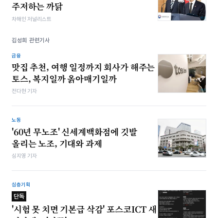
주저하는 까닭
차해인 저널리스트
김성희 관련기사
금융
맛집 추천, 여행 일정까지 회사가 해주는
토스, 복지일까 옭아매기일까
전다현 기자
노동
'60년 무노조' 신세계백화점에 깃발
올리는 노조, 기대와 과제
심지영 기자
심층기획
단독
'시험 못 치면 기본급 삭감' 포스코ICT 새