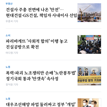
부동산
건설사 주총 전면에 나온 '안전'…
현대건설·GS건설, 책임자 사내이사 선임
우종국 기자
소비
파리바게뜨 '사회적 합의' 이행 놓고
진실공방으로 확전
여다정 기자
노동
폭력·파괴 노조쟁의만 손배 '노란봉투법'
정기국회 통과 '안갯속' 속사정
장익창 기자
노동
대우조선해양 파업 둘러싸고 정부 '개입'