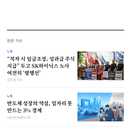
연관 기사
노동
“적자 시 임금조정, 성과급 주식
지급” 두고 SK하이닉스 노사
여전히 ‘평행선’
강은경 기자
노동
반도체 성장의 역설, 일자리 못
만드는 3% 경제
이승현 저널리스트