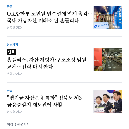
금융
OKX·한투 코인원 인수설에 업계 촉각…
국내 가상자산 거래소 판 흔들리나
심지영 기자
심층기획
단독
홈플러스, 자산 재평가·구조조정 임원
교체…전략 다시 짠다
박해나 기자
금융
"연기금 자산운용 특화" 전북도 제3
금융중심지 재도전에 사활
심지영 기자
이정식 관련기사