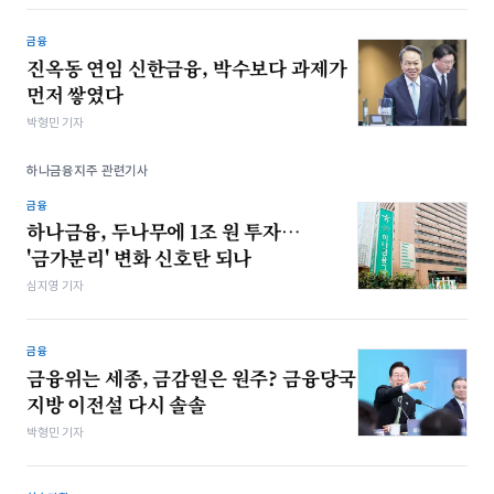
금융
진옥동 연임 신한금융, 박수보다 과제가
먼저 쌓였다
박형민 기자
하나금융지주 관련기사
금융
하나금융, 두나무에 1조 원 투자…
'금가분리' 변화 신호탄 되나
심지영 기자
금융
금융위는 세종, 금감원은 원주? 금융당국
지방 이전설 다시 솔솔
박형민 기자