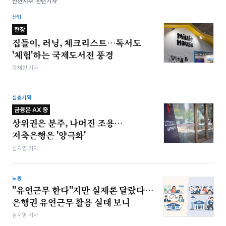
신한지주 관련기사
산업
현장
집들이, 러닝, 체크리스트…독서도
'체험'하는 국제도서전 풍경
윤채현 기자
심층기획
금융은 AX 중
상위권은 분주, 나머진 조용…
저축은행은 '양극화'
심지영 기자
노동
"유연근무 한다"지만 실제론 달랐다…
은행권 유연근무 활용 실태 보니
심지영 기자