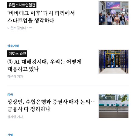
유럽스타트업열전
‘비바테크 이후’ 다시 파리에서
스타트업을 생각하다
이은서 칼럼니스트
심층기획
미토스 쇼크
③ AI 대해킹시대, 우리는 어떻게
대응하고 있나
강은경 기자
금융
상상인, 수협은행과 증권사 매각 논의…
금융사 다 정리하나
심지영 기자
산업