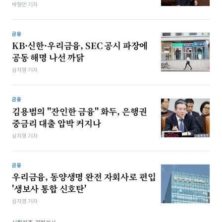
박형민 기자
금융
KB·신한·우리금융, SEC 공시 파장에
공동 해명 나선 까닭
심지영 기자
금융
김용범의 "잔인한 금융" 화두, 은행권
중금리 대출 압박 커지나
심지영 기자
금융
우리금융, 동양생명 완전 자회사로 편입
'생보사 통합 신호탄'
심지영 기자