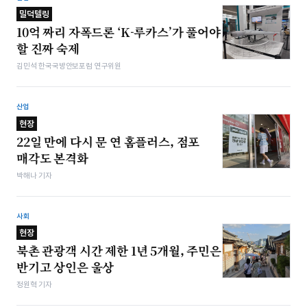
밀덕텔링
10억 짜리 자폭드론 ‘K-루카스’가 풀어야
할 진짜 숙제
김민석 한국국방안보포럼 연구위원
산업
현장
22일 만에 다시 문 연 홈플러스, 점포
매각도 본격화
박해나 기자
사회
현장
북촌 관광객 시간 제한 1년 5개월, 주민은
반기고 상인은 울상
정원혁 기자