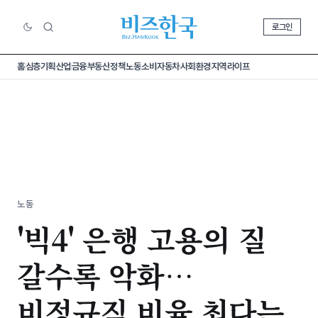
로그인
홈
심층기획
산업
금융
부동산
정책
노동
소비
자동차
사회
환경
지역
라이프
노동
'빅4' 은행 고용의 질
갈수록 악화…
비정규직 비율 최다는