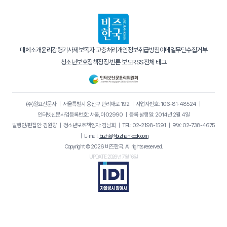
매체소개
윤리강령
기사제보
독자 고충처리
개인정보취급방침
이메일무단수집거부
청소년보호정책
정정·반론 보도
RSS
전체 태그
(주)일요신문사
｜
서울특별시 용산구 만리재로 192
｜
사업자번호: 106-81-48524
｜
인터넷신문사업등록번호: 서울, 아02990
｜
등록·발행일: 2014년 2월 4일
발행인/편집인: 김원양
｜
청소년보호책임자: 김남희
｜
TEL: 02-2198-1591
｜
FAX: 02-738-4675
｜
E-mail:
bizhk@bizhankook.com
Copyright © 2026 비즈한국. All rights reserved.
UPDATE 2026년 7월 16일