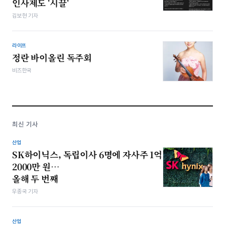
인사제도 '시끌'
김보현 기자
라이프
정란 바이올린 독주회
비즈한국
최신 기사
산업
SK하이닉스, 독립이사 6명에 자사주 1억
2000만 원…
올해 두 번째
우종국 기자
산업