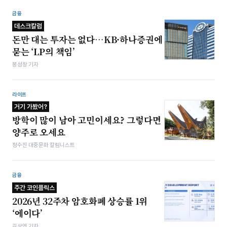
금융
데스크칼럼
돈만 대는 투자는 없다…KB·하나증권에
묻는 ‘LP의 책임’
봉성창 기자
라이프
거기 가봤어?
방학이 많이 남아 고민이세요? 그렇다면
양주로 오세요
정수진 대중문화 칼럼니스트
금융
주간 코인플릭스
2026년 32주차 암호화폐 상승률 1위
‘에이다’
김상연 기자