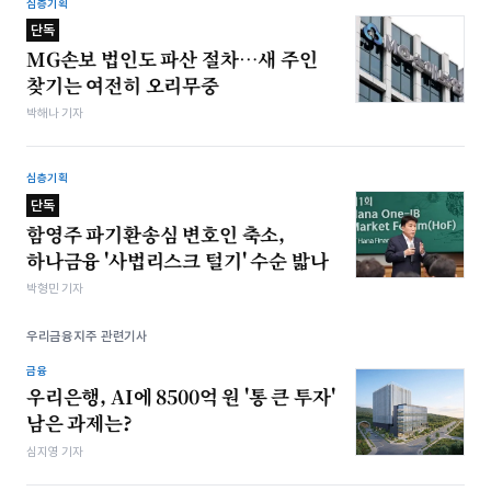
심층기획
단독
MG손보 법인도 파산 절차…새 주인
찾기는 여전히 오리무중
박해나 기자
심층기획
단독
함영주 파기환송심 변호인 축소,
하나금융 '사법리스크 털기' 수순 밟나
박형민 기자
우리금융지주 관련기사
금융
우리은행, AI에 8500억 원 '통 큰 투자'
남은 과제는?
심지영 기자